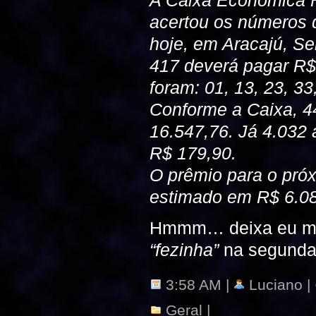
acertou os números 
hoje, em Aracajú, S
417 deverá pagar R$
foram: 01, 13, 23, 33
Conforme a Caixa, 44
16.547,76. Já 4.032
R$ 179,90.
O prêmio para o próx
estimado em R$ 6.08
Hmmm… deixa eu mar
“fezinha”
na segunda-
3:58 AM |
Luciano |
Geral
|