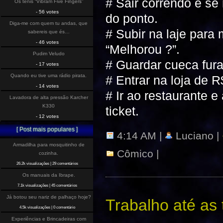
# Sair correndo e se
Os tenis “Vibram Five Fingers”
- 56 votes
do ponto.
Diga-me com quem tu andas, que
# Subir na laje para 
sabereis que és…
- 46 votes
“Melhorou ?”.
Pudim Veludo
# Guardar cueca fura
- 17 votes
Quando eu tive uma rádio pirata.
# Entrar na loja de 
- 14 votes
# Ir ao restaurante e
Lavadora de alta pressão Karcher
K330
ticket.
- 12 votes
[ Post mais populares ]
4:14 AM |
Luciano |
Armadilha para mosquitinho de
Cômico
|
cozinha.
26.2k visualizações
|
29 comentários
Os manuais da Ibrape.
7.1k visualizações
|
45 comentários
Já botou seu nariz de palhaço hoje?
Trabalho até as
4.5k visualizações
|
0 comentário
Experiências e Brincadeiras com