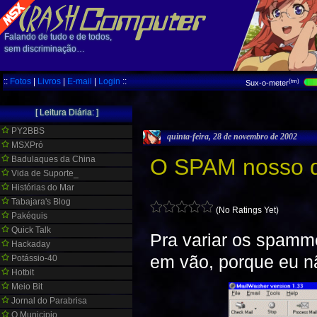
Falando de tudo e de todos,
sem discriminação…
::
Fotos
|
Livros
|
E-mail
|
Login
::
(tm)
Sux-o-meter
[ Leitura Diária: ]
PY2BBS
quinta-feira, 28 de novembro de 2002
MSXPró
Badulaques da China
O SPAM nosso d
Vida de Suporte_
Histórias do Mar
Tabajara's Blog
(No Ratings Yet)
Pakéquis
Quick Talk
Pra variar os spamm
Hackaday
em vão, porque eu n
Potássio-40
Hotbit
Meio Bit
Jornal do Parabrisa
O Municipio