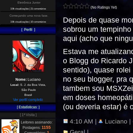
Eletrônica Junior
(No Ratings Yet)
3.9k visualizações
|
21 comentários
Começando uma nova fase.
Depois de quase morr
3.8k visualizações
|
10 comentários
sobrou um tempinho 
[ Perfil ]
aqui (acho que ningu
Estava me atualizand
o Blogg do Ricardo 
sentido), quase rolei
no seu blogger, pra 
Nome:
Luciano
Local:
S. J. da Boa Vista,
tambem sou MSXZeiro
São Paulo
em doses homeopát
Brasil
Ver perfil completo
(ou deveria estar) é 
[ Estatísticas: ]
[ 1ª Visita ]
4:10 AM |
Luciano |
Leitores assinando:
1155
Postagens:
Geral
|
1