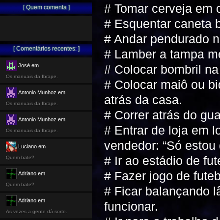
# Tomar cerveja em 
[ Quem comenta ]
# Esquentar caneta bi
# Andar pendurado n
[ Comentários recentes: ]
# Lamber a tampa met
José em
# Colocar bombril na
Os manuais da Ibrape.
# Colocar maiô ou biq
Antonio Munhoz em
atrás da casa.
Os manuais da Ibrape.
# Correr atrás do gua
Antonio Munhoz em
# Entrar de loja em l
Os manuais da Ibrape.
vendedor: “Só estou 
Luciano em
# Ir ao estádio de fut
Quem bate?
# Fazer jogo de fute
Adriano em
Quem bate?
# Ficar balançando l
Adriano em
funcionar.
As vezes a gente dá sorte.