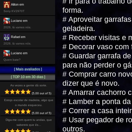
# Ir para o trabalho 
Ailton em
forma.
Sony KV2970T
# Aproveitar garrafas
Luciano em
geladeira.
2026, lá vamos nós.
# Receber visitas e 
Rafael em
2026, lá vamos nós.
# Decorar vaso com f
Luciano em
# Guardar garrafa de
Quem bate?
para não perder o gá
[ Mais avaliados ]
# Comprar carro novo
[ TOP 10 em 30 dias ]
dizer que é novo.
As vezes a gente dá sorte.
# Amarrar cachorro c
(5,00 out of 5)
# Lamber a ponta da 
Estojo escolar de madeira, algo que
o mundo esqueceu.
# Correr a casa inte
(5,00 out of 5)
# Usar pegador de ro
Diga-me com quem tu andas, que
sabereis que és…
outros.