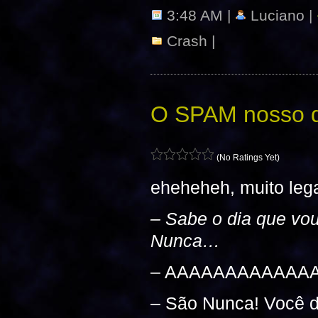
3:48 AM |
Luciano |
Crash
|
O SPAM nosso d
(No Ratings Yet)
eheheheh, muito lega
– Sabe o dia que vo
Nunca…
– AAAAAAAAAAA
– São Nunca! Você 