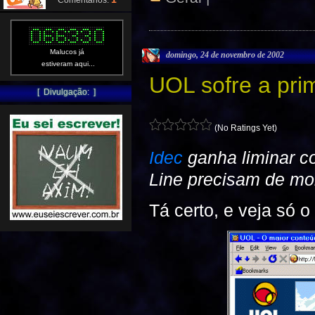
Comentários:
Malucos já
domingo, 24 de novembro de 2002
estiveram aqui...
UOL sofre a prim
[ Divulgação: ]
(No Ratings Yet)
Idec
ganha liminar c
Line precisam de mo
Tá certo, e veja só o