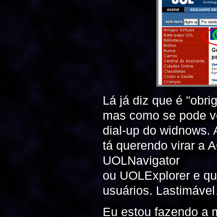
Lá já diz que é "obri
mas como se pode ve
dial-up do widnows.
tá querendo virar a A
UOLNavigator
ou UOLExplorer e que
usuários. Lastimáve
Eu estou fazendo a 