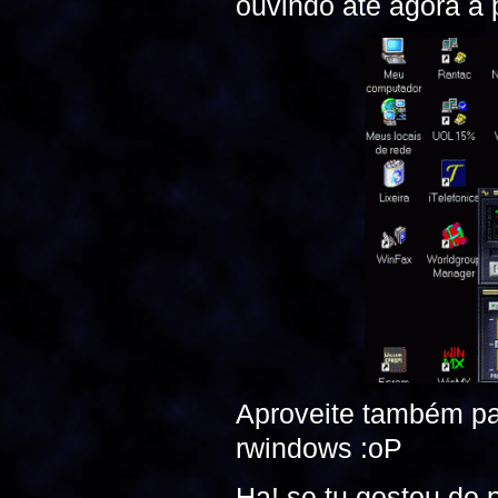
ouvindo até agora a 
Aproveite também pa
rwindows :oP
Ha! se tu gostou do 