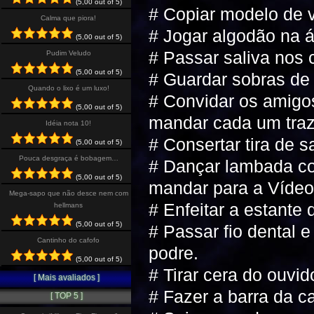
(5,00 out of 5)
# Copiar modelo de v
Calma que piora!
# Jogar algodão na á
(5,00 out of 5)
# Passar saliva nos 
Pudim Veludo
(5,00 out of 5)
# Guardar sobras de
Quando o lixo é um luxo!
# Convidar os amigo
(5,00 out of 5)
mandar cada um traze
Idéia nota 10!
# Consertar tira de 
(5,00 out of 5)
Pouca desgraça é bobagem…
# Dançar lambada co
(5,00 out of 5)
mandar para a Vídeo
Mega-sapo que não desce nem com
# Enfeitar a estant
hellmans
(5,00 out of 5)
# Passar fio dental e
Cantinho do cafofo
podre.
(5,00 out of 5)
# Tirar cera do ouvi
[ Mais avaliados ]
# Fazer a barra da ca
[ TOP 5 ]