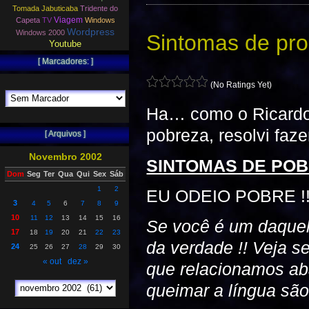
Tomada Jabuticaba
Tridente do
Viagem
Capeta
TV
Windows
Wordpress
Windows 2000
Sintomas de pro
Youtube
[ Marcadores: ]
(No Ratings Yet)
Ha… como o Ricardo
pobreza, resolvi faz
[ Arquivos ]
Novembro 2002
SINTOMAS DE PO
Dom
Seg
Ter
Qua
Qui
Sex
Sáb
1
2
EU ODEIO POBRE !! 
3
4
5
6
7
8
9
10
11
12
13
14
15
16
Se você é um daquel
17
18
19
20
21
22
23
da verdade !! Veja s
24
25
26
27
28
29
30
« out
dez »
que relacionamos aba
queimar a língua são