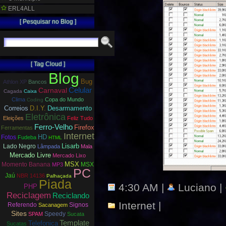
ERL4ALL
[ Pesquisar no Blog ]
[ Tag Cloud ]
Blog
Bug
Athlon XP
Bancos
Carnaval
Celular
Cagada
Caixa
Clima
Copa do Mundo
Coding
Correios
D.I.Y.
Desarmamento
Eletrônica
Eleições
Feliz Tudo
Ferro-Velho
Firefox
Ferramentas
Internet
HD
Fotos
Fudeba
HTML
Lisarb
Lado Negro
Lâmpada
Mala
Mercado Livre
Mercado Lixo
MSX
Momento Banana
MSX
MP3
PC
Jaú
NBR 14136
Palhaçada
Piada
4:30 AM |
Luciano |
PHP
Reciclagem
Reciclando
Internet
|
Referendo
Signos
Sacanagem
Sites
Speedy
SPAM
Sucata
Template
Telefonica
Sucatas