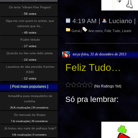
Os tenis “Vibram Five Fingers”
- 56 votes
4:19 AM |
Luciano |
Diga-me com quem tu andas, que
sabereis que és…
Geral
|
Ano novo
,
Feliz Tudo
,
Lisarb
- 46 votes
Pudim Veludo
- 17 votes
Quando eu tive uma rádio pirata.
terça-feira, 31 de dezembro de 2013
- 14 votes
Feliz Tudo…
Lavadora de alta pressão Karcher
K330
- 12 votes
(No Ratings Yet)
[ Post mais populares ]
Armadilha para mosquitinho de
Só pra lembrar:
cozinha.
26.2k visualizações
|
29 comentários
Os manuais da Ibrape.
7.1k visualizações
|
45 comentários
Já botou seu nariz de palhaço hoje?
4.5k visualizações
|
0 comentário