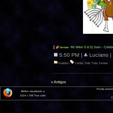
[
Mc Miker G & Dj Sven – Celeb
Ouvindo:
‘
5:50 PM |
Luciano |
Fudeba
|
Cartão
,
Feliz Tudo
,
Festas
« Antigos
Proudly power
Melhor visualizado a
1024 x 768 True color
C