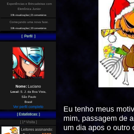
Experiências e Brincadeiras com
Eletrônica Junior
3.9k visualizações
|
21 comentários
Começando uma nova fase.
3.8k visualizações
|
10 comentários
[ Perfil ]
Nome:
Luciano
Local:
S. J. da Boa Vista,
São Paulo
Brasil
Eu tenho meus motiv
Ver perfil completo
[ Estatísticas: ]
mim, passagem de a
[ 1ª Visita ]
um dia apos o outro
Leitores assinando: