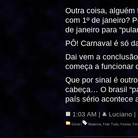
Outra coisa, alguém 
com 1º de janeiro? P
de janeiro para “pula
PÔ! Carnaval é só d
Dai vem a conclusão
começa a funcionar 
Que por sinal é outr
cabeça… O brasil “p
país sério acontece 
1:03 AM |
Luciano |
Geral
|
Baderna
,
Feliz Tudo
,
Festas
,
Fim