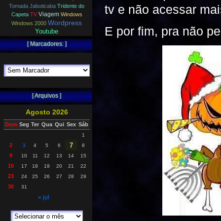
tv e não acessar mais
Tomada Jabuticaba
Tridente do
Viagem
Capeta
TV
Windows
Wordpress
Windows 2000
E por fim, pra não p
Youtube
[ Marcadores: ]
[ Arquivos ]
Agosto 2026
Dom
Seg
Ter
Qua
Qui
Sex
Sáb
1
7
2
3
4
5
6
8
9
10
11
12
13
14
15
16
17
18
19
20
21
22
23
24
25
26
27
28
29
30
31
« jul