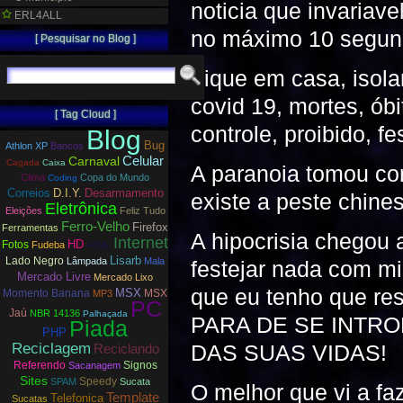
noticia que invariav
ERL4ALL
no máximo 10 segun
[ Pesquisar no Blog ]
Fique em casa, isola
covid 19, mortes, óbi
[ Tag Cloud ]
controle, proibido, f
Blog
Bug
Athlon XP
Bancos
Carnaval
Celular
Cagada
Caixa
A paranoia tomou co
Clima
Copa do Mundo
Coding
Correios
D.I.Y.
Desarmamento
existe a peste chines
Eletrônica
Eleições
Feliz Tudo
Ferro-Velho
Firefox
Ferramentas
A hipocrisia chegou 
Internet
HD
Fotos
Fudeba
HTML
Lisarb
Lado Negro
Lâmpada
Mala
festejar nada com mi
Mercado Livre
Mercado Lixo
que eu tenho que re
MSX
Momento Banana
MSX
MP3
PC
Jaú
NBR 14136
Palhaçada
PARA DE SE INTR
Piada
PHP
DAS SUAS VIDAS!
Reciclagem
Reciclando
Referendo
Signos
Sacanagem
Sites
Speedy
SPAM
Sucata
O melhor que vi a faz
Template
Telefonica
Sucatas