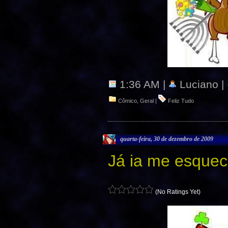
1:36 AM |
Luciano |
Cômico
,
Geral
|
Feliz Tudo
quarta-feira, 30 de dezembro de 2009
Já ia me esqu
(No Ratings Yet)