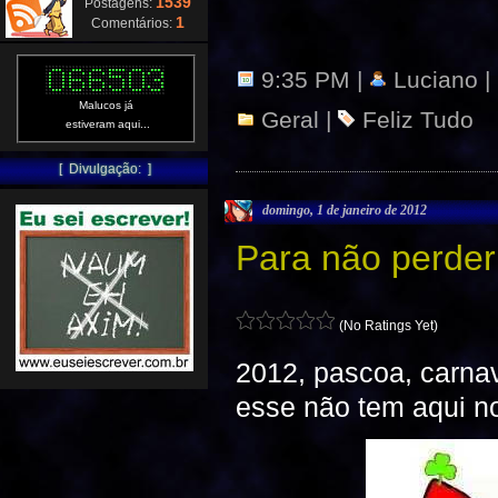
1539
Postagens:
1
Comentários:
9:35 PM |
Luciano |
Malucos já
Geral
|
Feliz Tudo
estiveram aqui...
[ Divulgação: ]
domingo, 1 de janeiro de 2012
Para não perder
(No Ratings Yet)
2012, pascoa, carna
esse não tem aqui no