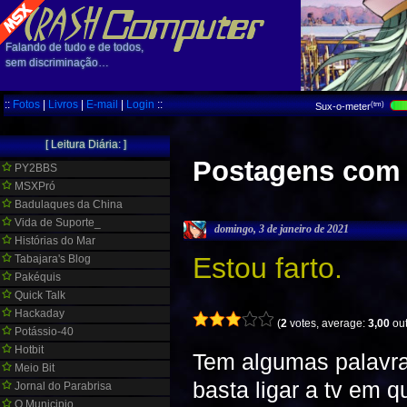
Falando de tudo e de todos,
sem discriminação…
::
Fotos
|
Livros
|
E-mail
|
Login
::
(tm)
Sux-o-meter
[ Leitura Diária: ]
Postagens com a
PY2BBS
MSXPró
Badulaques da China
Vida de Suporte_
domingo, 3 de janeiro de 2021
Histórias do Mar
Estou farto.
Tabajara's Blog
Pakéquis
Quick Talk
Hackaday
(
2
votes, average:
3,00
out
Potássio-40
Hotbit
Tem algumas palavras
Meio Bit
basta ligar a tv em qu
Jornal do Parabrisa
O Municipio