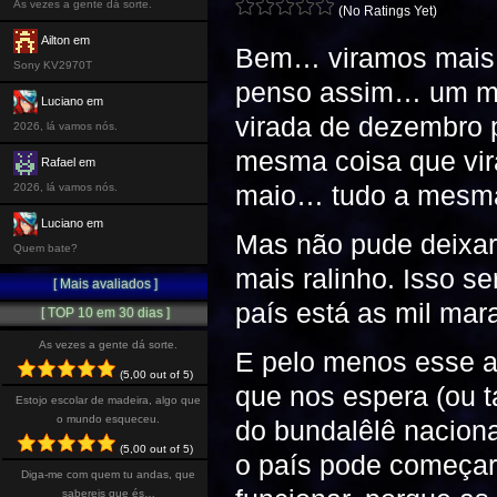
As vezes a gente dá sorte.
(No Ratings Yet)
Ailton em
Bem… viramos mais 
Sony KV2970T
penso assim… um mê
Luciano em
virada de dezembro p
2026, lá vamos nós.
mesma coisa que virar
Rafael em
maio… tudo a mesma 
2026, lá vamos nós.
Luciano em
Mas não pude deixar
Quem bate?
mais ralinho. Isso s
[ Mais avaliados ]
país está as mil mar
[ TOP 10 em 30 dias ]
As vezes a gente dá sorte.
E pelo menos esse a
(5,00 out of 5)
que nos espera (ou 
Estojo escolar de madeira, algo que
o mundo esqueceu.
do bundalêlê naciona
(5,00 out of 5)
o país pode começar 
Diga-me com quem tu andas, que
sabereis que és…