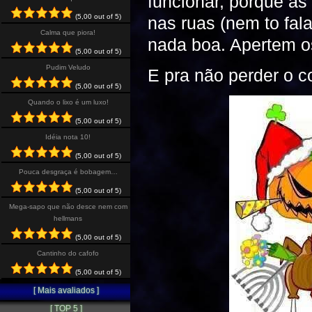
funcionar, porque as
(5,00 out of 5)
nas ruas (nem to fala
Calma que piora!
nada boa. Apertem o
(5,00 out of 5)
Pudim Veludo
E pra não perder o 
(5,00 out of 5)
Quando o lixo é um luxo!
(5,00 out of 5)
Idéia nota 10!
(5,00 out of 5)
Pouca desgraça é bobagem…
(5,00 out of 5)
Mega-sapo que não desce nem com
hellmans
(5,00 out of 5)
Cantinho do cafofo
(5,00 out of 5)
[ Mais avaliados ]
[ TOP 5 ]