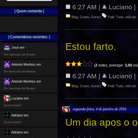
6:27 AM |
Luciano |
[ Quem comenta ]
Blog
,
Crash
,
Geral
|
Feliz Tudo
,
ridículo
[ Comentários recentes: ]
Estou farto.
José em
Os manuais da Ibrape.
Antonio Munhoz em
(
2
votes, average:
3,00
out
Os manuais da Ibrape.
6:27 AM |
Luciano |
Antonio Munhoz em
Blog
,
Crash
,
Geral
|
Feliz Tudo
,
ridículo
Os manuais da Ibrape.
Luciano em
Quem bate?
segunda-feira, 4 de janeiro de 2016
Adriano em
Um dia apos o 
Quem bate?
Adriano em