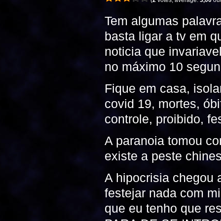
(
2
votes, average:
3,00
out
Tem algumas palavras
basta ligar a tv em qu
noticia que invariav
no máximo 10 segun
Fique em casa, isola
covid 19, mortes, óbi
controle, proibido, f
A paranoia tomou co
existe a peste chines
A hipocrisia chegou 
festejar nada com mi
que eu tenho que re