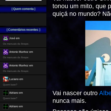
tonou um mito, que p
[ Quem comenta ]
quiçá no mundo? Nã
[ Comentários recentes: ]
José em
Os manuais da Ibrape.
Antonio Munhoz em
Os manuais da Ibrape.
Antonio Munhoz em
Os manuais da Ibrape.
Luciano em
Quem bate?
Vai nascer outro
Albe
Adriano em
Quem bate?
nunca mais.
Adriano em