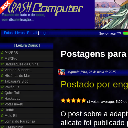
Falando de tudo e de todos,
sem discriminação…
::
Fotos
|
Livros
|
E-mail
|
Login
::
(tm)
Sux-o-meter
[ Leitura Diária: ]
Postagens para
PY2BBS
MSXPró
Badulaques da China
Vida de Suporte_
segunda-feira, 26 de maio de 2025
Histórias do Mar
Postado por en
Tabajara's Blog
Pakéquis
Quick Talk
Hackaday
(
1
votes, average:
5,00
out
Potássio-40
Hotbit
O post sobre a adap
Meio Bit
alicate foi publicad
Jornal do Parabrisa
O Municipio