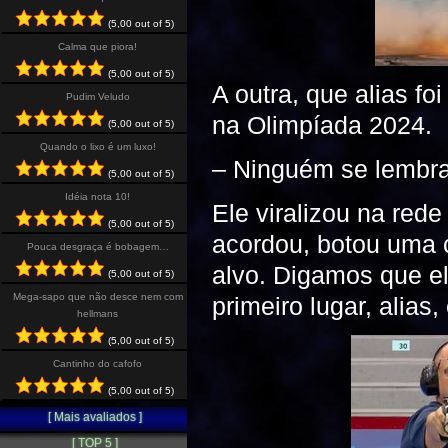
(5,00 out of 5)
Calma que piora!
(5,00 out of 5)
A outra, que alias foi
Pudim Veludo
na Olimpíada 2024.
(5,00 out of 5)
Quando o lixo é um luxo!
– Ninguém se lembra
(5,00 out of 5)
Idéia nota 10!
Ele viralizou na red
(5,00 out of 5)
acordou, botou uma c
Pouca desgraça é bobagem…
alvo. Digamos que el
(5,00 out of 5)
Mega-sapo que não desce nem com
primeiro lugar, alias,
hellmans
(5,00 out of 5)
Cantinho do cafofo
(5,00 out of 5)
[ Mais avaliados ]
[ TOP 5 ]