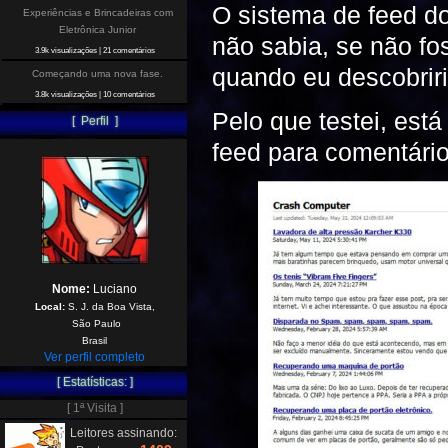
O sistema de feed d
Experiências e Brincadeiras com
Eletrônica Junior
não sabia, se não fos
3.9k visualizações
|
21 comentários
quando eu descobriri
Começando uma nova fase.
3.8k visualizações
|
10 comentários
Pelo que testei, está
[ Perfil ]
feed para comentário
Nome:
Luciano
Local:
S. J. da Boa Vista,
São Paulo
Brasil
Ver perfil completo
[ Estatísticas: ]
[ 1ª Visita ]
Leitores assinando: