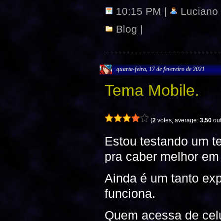
10:15 PM |
Luciano
Blog
|
quarta-feira, 17 de fevereiro de 2021
Tema Mobile.
(
2
votes, average:
3,50
out
Estou testando um t
pra caber melhor em t
Ainda é um tanto exp
funciona.
Quem acessa de celu