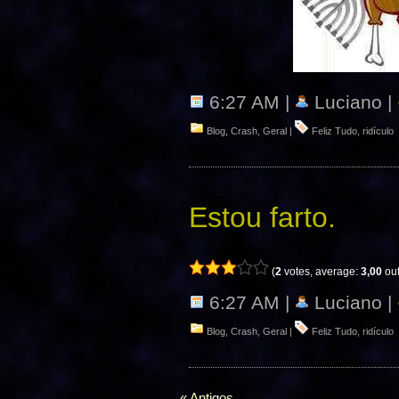
6:27 AM |
Luciano |
Blog
,
Crash
,
Geral
|
Feliz Tudo
,
ridículo
Estou farto.
(
2
votes, average:
3,00
out
6:27 AM |
Luciano |
Blog
,
Crash
,
Geral
|
Feliz Tudo
,
ridículo
« Antigos