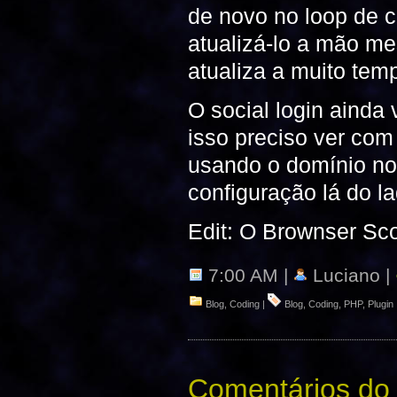
de novo no loop de c
atualizá-lo a mão m
atualiza a muito tem
O social login ainda
isso preciso ver com
usando o domínio no
configuração lá do l
Edit: O Brownser Sco
7:00 AM |
Luciano |
Blog
,
Coding
|
Blog
,
Coding
,
PHP
,
Plugin
Comentários do 