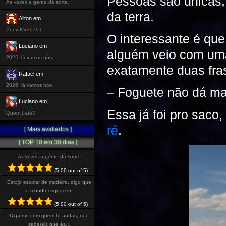
Pessoas são únicas, 
As vezes a gente dá sorte.
da terra.
Ailton em
Sony KV2970T
O interessante é qu
Luciano em
alguém veio com um
2026, lá vamos nós.
exatamente duas fra
Rafael em
2026, lá vamos nós.
– Foguete não dá ma
Luciano em
Essa já foi pro saco
Quem bate?
ré
.
[ Mais avaliados ]
[ TOP 10 em 30 dias ]
As vezes a gente dá sorte.
(5,00 out of 5)
Estojo escolar de madeira, algo que
o mundo esqueceu.
(5,00 out of 5)
Diga-me com quem tu andas, que
sabereis que és…