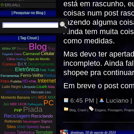
está em rascunho, e
ERL4ALL
coisas num post ras
[ Pesquisar no Blog ]
fazendo alguma cois
Ainda tem muita cois
[ Tag Cloud ]
como medidas.
Blog
Bug
Athlon XP
Bancos
Mas devo ter apertad
Carnaval
Celular
Cagada
Caixa
Clima
Copa do Mundo
Coding
incompleto. Ainda fa
Correios
D.I.Y.
Desarmamento
Eletrônica
shopee pra continuar
Eleições
Feliz Tudo
Ferro-Velho
Firefox
Ferramentas
Internet
HD
Fotos
Fudeba
HTML
Em breve o post com
Lisarb
Lado Negro
Lâmpada
Mala
Mercado Livre
Mercado Lixo
MSX
Momento Banana
MSX
MP3
6:45 PM |
Luciano |
PC
Jaú
NBR 14136
Palhaçada
Piada
Blog
,
Crash
|
Engano
,
Postagem
,
Projet
PHP
Reciclagem
Reciclando
Referendo
Signos
Sacanagem
Sites
Speedy
SPAM
Sucata
Template
Telefonica
domingo, 18 de agosto de 2024
Sucatas