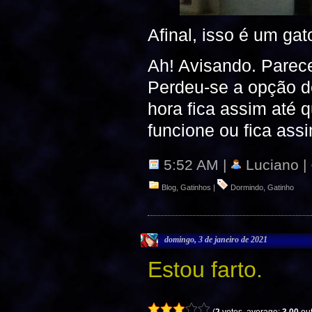
Afinal, isso é um g
Ah! Avisando. Parece
Perdeu-se a opção d
hora fica assim até 
funcione ou fica as
5:52 AM |
Luciano |
Blog
,
Gatinhos
|
Dormindo
,
Gatinho
domingo, 3 de janeiro de 2021
Estou farto.