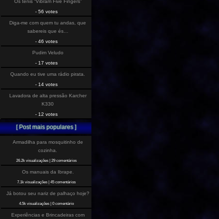
Os tenis “Vibram Five Fingers”
- 56 votes
Diga-me com quem tu andas, que
sabereis que és…
- 46 votes
Pudim Veludo
- 17 votes
Quando eu tive uma rádio pirata.
- 14 votes
Lavadora de alta pressão Karcher
K330
- 12 votes
[ Post mais populares ]
Armadilha para mosquitinho de
cozinha.
26.2k visualizações
|
29 comentários
Os manuais da Ibrape.
7.1k visualizações
|
45 comentários
Já botou seu nariz de palhaço hoje?
4.5k visualizações
|
0 comentário
Experiências e Brincadeiras com