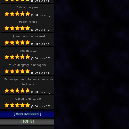
(5,00 out of 5)
Calma que piora!
(5,00 out of 5)
Pudim Veludo
(5,00 out of 5)
Quando o lixo é um luxo!
(5,00 out of 5)
Idéia nota 10!
(5,00 out of 5)
Pouca desgraça é bobagem…
(5,00 out of 5)
Mega-sapo que não desce nem com
hellmans
(5,00 out of 5)
Cantinho do cafofo
(5,00 out of 5)
[ Mais avaliados ]
[ TOP 5 ]