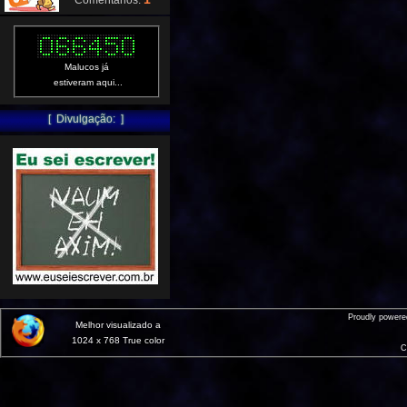
Comentários:
Malucos já
estiveram aqui...
[ Divulgação: ]
Proudly power
Melhor visualizado a
1024 x 768 True color
C