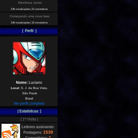
Eletrônica Junior
3.9k visualizações
|
21 comentários
Começando uma nova fase.
3.8k visualizações
|
10 comentários
[ Perfil ]
Nome:
Luciano
Local:
S. J. da Boa Vista,
São Paulo
Brasil
Ver perfil completo
[ Estatísticas: ]
[ 1ª Visita ]
Leitores assinando:
1539
Postagens:
1