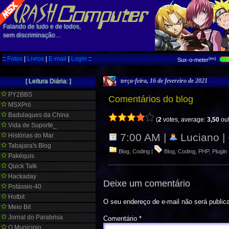
Falando de tudo e de todos,
sem discriminação…
::
Fotos
|
Livros
|
E-mail
|
Login
::
(tm)
Sux-o-meter
terça-feira, 16 de fevereiro de 2021
[ Leitura Diária: ]
PY2BBS
Comentários do blog
MSXPró
Badulaques da China
(
2
votes, average:
3,50
out
Vida de Suporte_
7:00 AM |
Luciano |
Histórias do Mar
Tabajara's Blog
Blog
,
Coding
|
Blog
,
Coding
,
PHP
,
Plugin
Pakéquis
Quick Talk
Hackaday
Deixe um comentário
Potássio-40
Hotbit
O seu endereço de e-mail não será public
Meio Bit
Jornal do Parabrisa
Comentário
*
O Municipio