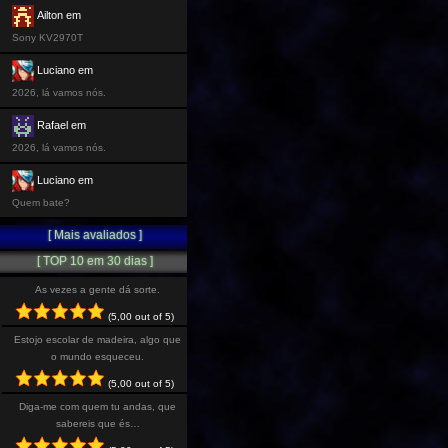
Ailton em
Sony KV2970T
Luciano em
2026, lá vamos nós.
Rafael em
2026, lá vamos nós.
Luciano em
Quem bate?
[ Mais avaliados ]
[ TOP 10 em 30 dias ]
As vezes a gente dá sorte.
(5,00 out of 5)
Estojo escolar de madeira, algo que
o mundo esqueceu.
(5,00 out of 5)
Diga-me com quem tu andas, que
sabereis que és…