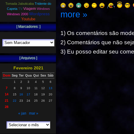
Tomada Jabuticaba
Tridente do
Viagem
Capeta
TV
Windows
more »
Wordpress
Windows 2000
Youtube
[ Marcadores: ]
1) Os comentários são mod
2) Comentários que não seja
3) Eu posso editar seu comen
[ Arquivos ]
Fevereiro 2021
Dom
Seg
Ter
Qua
Qui
Sex
Sáb
1
2
3
4
5
6
7
8
9
10
11
12
13
14
15
16
17
18
19
20
21
22
23
24
25
26
27
28
« jan
mar »