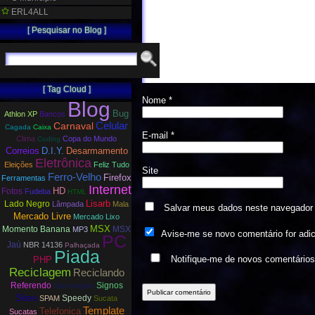
ERL4ALL
[ Pesquisar no Blog ]
[ Tag Cloud ]
Nome
*
Blog
Bug
Athlon XP
Bancos
Carnaval
Celular
Cagada
Caixa
E-mail
*
Clima
Copa do Mundo
Coding
Correios
D.I.Y.
Desarmamento
Eletrônica
Eleições
Feliz Tudo
Site
Ferro-Velho
Firefox
Ferramentas
Internet
HD
Fotos
Fudeba
HTML
Lisarb
Lado Negro
Lâmpada
Mala
Salvar meus dados neste navegador 
Mercado Livre
Mercado Lixo
MSX
Momento Banana
MSX
MP3
Avise-me se novo comentário for adi
PC
Jaú
NBR 14136
Palhaçada
Piada
Notifique-me de novos comentário
PHP
Reciclagem
Reciclando
Referendo
Signos
Sacanagem
Sites
Speedy
SPAM
Sucata
Template
Telefonica
Sucatas