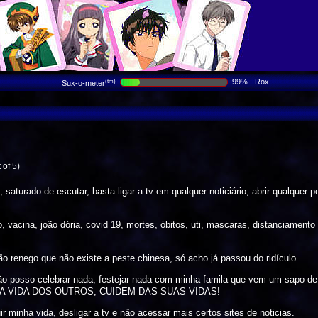
99% - Rox
(tm)
Sux-o-meter
 of 5)
 saturado de escutar, basta ligar a tv em qualquer noticiário, abrir qualquer 
vacina, joão dória, covid 19, mortes, óbitos, uti, mascaras, distanciamento so
o renego que não existe a peste chinesa, só acho já passou do ridículo.
não posso celebrar nada, festejar nada com minha famila que vem um sapo de 
A VIDA DOS OUTROS, CUIDEM DAS SUAS VIDAS!
ir minha vida, desligar a tv e não acessar mais certos sites de noticias.