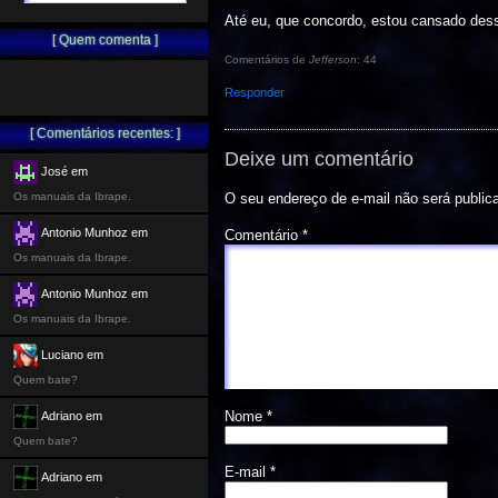
Até eu, que concordo, estou cansado des
[ Quem comenta ]
Comentários de
Jefferson
: 44
Responder
[ Comentários recentes: ]
Deixe um comentário
José em
Os manuais da Ibrape.
O seu endereço de e-mail não será public
Antonio Munhoz em
Comentário
*
Os manuais da Ibrape.
Antonio Munhoz em
Os manuais da Ibrape.
Luciano em
Quem bate?
Nome
*
Adriano em
Quem bate?
E-mail
*
Adriano em