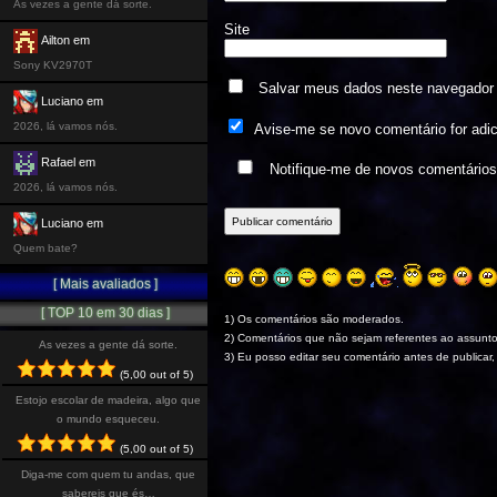
As vezes a gente dá sorte.
Site
Ailton em
Sony KV2970T
Salvar meus dados neste navegador 
Luciano em
2026, lá vamos nós.
Avise-me se novo comentário for adi
Rafael em
Notifique-me de novos comentário
2026, lá vamos nós.
Luciano em
Quem bate?
[ Mais avaliados ]
[ TOP 10 em 30 dias ]
1) Os comentários são moderados.
2) Comentários que não sejam referentes ao assunto
As vezes a gente dá sorte.
3) Eu posso editar seu comentário antes de publicar,
(5,00 out of 5)
Estojo escolar de madeira, algo que
o mundo esqueceu.
(5,00 out of 5)
Diga-me com quem tu andas, que
sabereis que és…