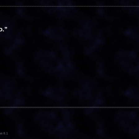
o.
”
s 8.1