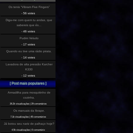
Os tenis “Vibram Five Fingers”
- 56 votes
Diga-me com quem tu andas, que
sabereis que és…
- 46 votes
Pudim Veludo
- 17 votes
Quando eu tive uma rádio pirata.
- 14 votes
Lavadora de alta pressão Karcher
K330
- 12 votes
[ Post mais populares ]
Armadilha para mosquitinho de
cozinha.
26.2k visualizações
|
29 comentários
Os manuais da Ibrape.
7.1k visualizações
|
45 comentários
Já botou seu nariz de palhaço hoje?
4.5k visualizações
|
0 comentário