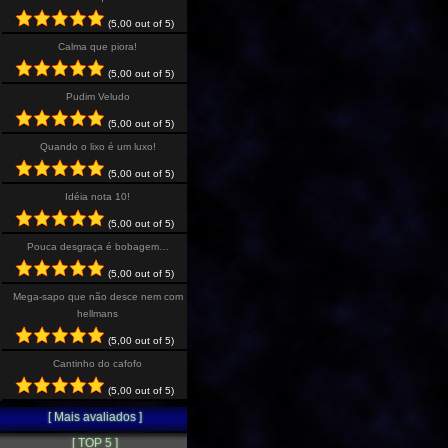
(5,00 out of 5)
Calma que piora!
(5,00 out of 5)
Pudim Veludo
(5,00 out of 5)
Quando o lixo é um luxo!
(5,00 out of 5)
Idéia nota 10!
(5,00 out of 5)
Pouca desgraça é bobagem…
(5,00 out of 5)
Mega-sapo que não desce nem com
hellmans
(5,00 out of 5)
Cantinho do cafofo
(5,00 out of 5)
[ Mais avaliados ]
[ TOP 5 ]