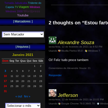
Tomada Jabuticaba
Tridente do
Viagem
Capeta
TV
Windows
Wordpress
Windows 2000
Youtube
[ Marcadores: ]
2 thoughts on “
Estou fart
Alexandre Souza
[ Arquivos ]
sexta-feira, 12 de fevereiro de 2021 às 9:52 PM
Usando
Mozilla Firefox 85.0 -
Windows 7
Janeiro 2021
Oi! Feliz tudo proce tambem
Dom
Seg
Ter
Qua
Qui
Sex
Sáb
1
2
Comentários de
Alexandre Souza
: 21
3
4
5
6
7
8
9
Responder
10
11
12
13
14
15
16
17
18
19
20
21
22
23
24
25
26
27
28
29
30
31
Jefferson
« out
fev »
sexta-feira, 12 de fevereiro de 2021 às 10:02 PM
Usando
Google Chrome 79.0.3945.79 -
Window