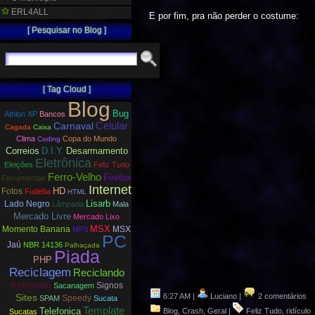
ERL4ALL
E por fim, pra não perder o costume:
[ Pesquisar no Blog ]
[ Tag Cloud ]
Blog
Bug
Athlon XP
Bancos
Carnaval
Celular
Cagada
Caixa
Clima
Copa do Mundo
Coding
Correios
D.I.Y.
Desarmamento
Eletrônica
Eleições
Feliz Tudo
Ferro-Velho
Firefox
Ferramentas
Internet
HD
Fotos
Fudeba
HTML
Lisarb
Lado Negro
Lâmpada
Mala
Mercado Livre
Mercado Lixo
MSX
Momento Banana
MSX
MP3
PC
Jaú
NBR 14136
Palhaçada
Piada
PHP
Reciclagem
Reciclando
Referendo
Signos
Sacanagem
6:27 AM |
Luciano |
2 comentários
Sites
Speedy
SPAM
Sucata
Template
Telefonica
Blog
,
Crash
,
Geral
|
Feliz Tudo
,
ridículo
Sucatas