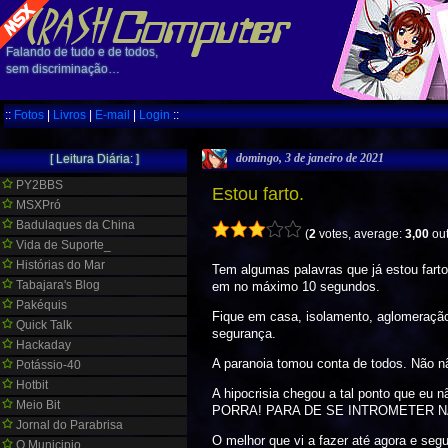
Falando de tudo e de todos,
sem discriminação…
::
Fotos
|
Livros
|
E-mail
|
Login
::
domingo, 3 de janeiro de 2021
[ Leitura Diária: ]
PY2BBS
Estou farto.
MSXPró
Badulaques da China
(
2
votes, average:
3,00
out
Vida de Suporte_
Histórias do Mar
Tem algumas palavras que já estou farto,
Tabajara's Blog
em no máximo 10 segundos.
Pakéquis
Fique em casa, isolamento, aglomeração, 
Quick Talk
segurança.
Hackaday
A paranoia tomou conta de todos. Não nã
Potássio-40
Hotbit
A hipocrisia chegou a tal ponto que eu 
Meio Bit
PORRA! PARA DE SE INTROMETER N
Jornal do Parabrisa
O melhor que vi a fazer até agora e segu
O Municipio