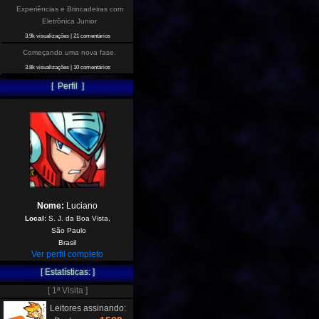
Experiências e Brincadeiras com
Eletrônica Junior
3.9k visualizações
|
21 comentários
Começando uma nova fase.
3.8k visualizações
|
10 comentários
[ Perfil ]
Nome:
Luciano
Local:
S. J. da Boa Vista,
São Paulo
Brasil
Ver perfil completo
[ Estatísticas: ]
[ 1ª Visita ]
Leitores assinando: