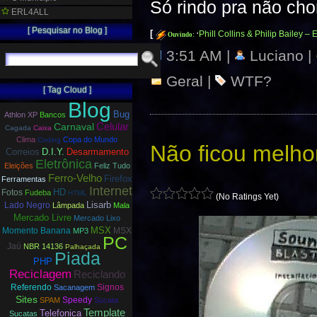
Só rindo pra não ch
ERL4ALL
[ Pesquisar no Blog ]
[
Phill Collins & Philip Bailey – 
Ouvindo:
‘
3:51 AM |
Luciano |
Geral
|
WTF?
[ Tag Cloud ]
Blog
Bug
Athlon XP
Bancos
Carnaval
Celular
Cagada
Caixa
Clima
Copa do Mundo
Coding
Não ficou melhor
Correios
D.I.Y.
Desarmamento
Eletrônica
Eleições
Feliz Tudo
Ferro-Velho
Firefox
Ferramentas
Internet
HD
Fotos
Fudeba
HTML
(No Ratings Yet)
Lisarb
Lado Negro
Lâmpada
Mala
Mercado Livre
Mercado Lixo
MSX
Momento Banana
MSX
MP3
PC
Jaú
NBR 14136
Palhaçada
Piada
PHP
Reciclagem
Reciclando
Referendo
Signos
Sacanagem
Sites
Speedy
SPAM
Sucata
Template
Telefonica
Sucatas