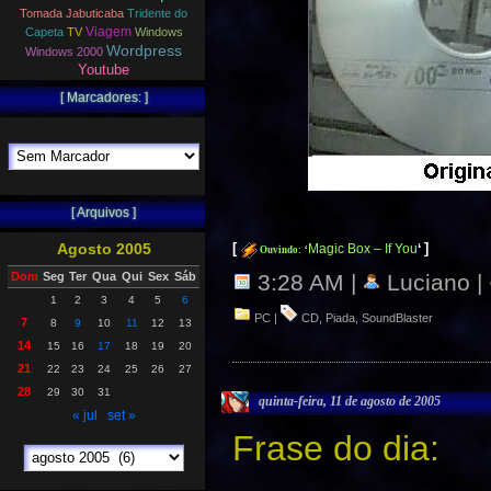
Tomada Jabuticaba
Tridente do
Viagem
Capeta
TV
Windows
Wordpress
Windows 2000
Youtube
[ Marcadores: ]
[ Arquivos ]
Agosto 2005
[
]
Magic Box – If You
‘
Ouvindo:
‘
Dom
Seg
Ter
Qua
Qui
Sex
Sáb
3:28 AM |
Luciano |
1
2
3
4
5
6
PC
|
CD
,
Piada
,
SoundBlaster
7
8
9
10
11
12
13
14
15
16
17
18
19
20
21
22
23
24
25
26
27
28
29
30
31
quinta-feira, 11 de agosto de 2005
« jul
set »
Frase do dia: