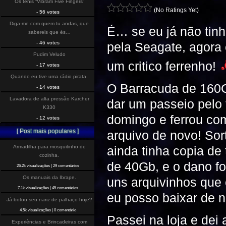
Os tenis “Vibram Five Fingers”
(No Ratings Yet)
- 56 votes
Diga-me com quem tu andas, que
É… se eu já não tinh
sabereis que és…
pela Seagate, agora
- 46 votes
Pudim Veludo
um critico ferrenho!
- 17 votes
Quando eu tive uma rádio pirata.
O Barracuda de 160
- 14 votes
Lavadora de alta pressão Karcher
dar um passeio pelo 
K330
domingo e ferrou c
- 12 votes
[ Post mais populares ]
arquivo de novo! Sor
ainda tinha copia de
Armadilha para mosquitinho de
cozinha.
de 40Gb, e o dano fo
26.2k visualizações
|
29 comentários
Os manuais da Ibrape.
uns arquivinhos que 
7.1k visualizações
|
45 comentários
eu posso baixar de 
Já botou seu nariz de palhaço hoje?
4.5k visualizações
|
0 comentário
Passei na loja e dei
Experiências e Brincadeiras com