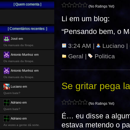
[ Quem comenta ]
(No Ratings Yet)
Li em um blog:
[ Comentários recentes: ]
“Pensando bem, o Mal
José em
3:24 AM |
Luciano |
Os manuais da Ibrape.
Geral
|
Politica
Antonio Munhoz em
Os manuais da Ibrape.
Antonio Munhoz em
Os manuais da Ibrape.
Se gritar pega 
Luciano em
Quem bate?
Adriano em
(No Ratings Yet)
Quem bate?
É… eu disse a algum
Adriano em
estava metendo o pa
As vezes a gente dá sorte.