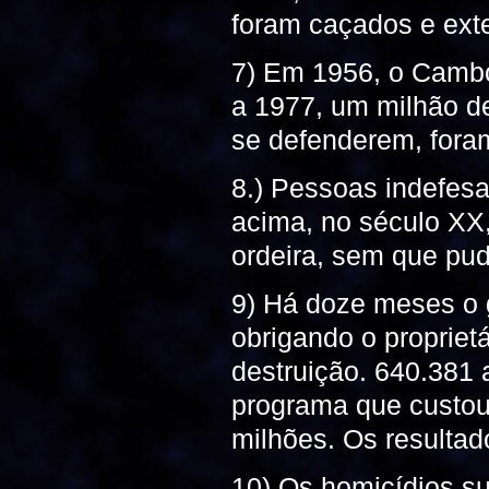
foram caçados e ext
7) Em 1956, o Cambo
a 1977, um milhão de
se defenderem, fora
8.) Pessoas indefes
acima, no século XX
ordeira, sem que pu
9) Há doze meses o g
obrigando o propriet
destruição. 640.381
programa que custou
milhões. Os resultad
10) Os homicídios s