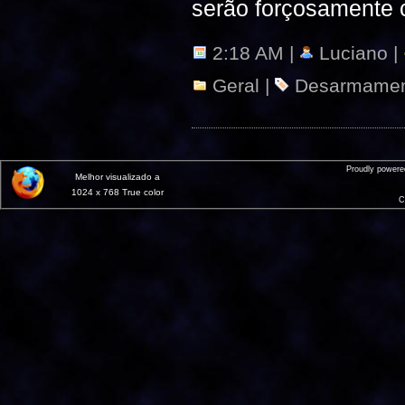
serão forçosamente 
2:18 AM |
Luciano |
Geral
|
Desarmame
Proudly power
Melhor visualizado a
1024 x 768 True color
C