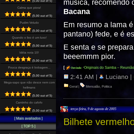
musica, recomendo o
(5,00 out of 5)
Calma que piora!
Bacana
(5,00 out of 5)
Em resumo a lama é 
Pudim Veludo
(5,00 out of 5)
pantano) fede, e é es
Quando o lixo é um luxo!
E senta e se prepara
(5,00 out of 5)
Idéia nota 10!
beeemmm pior.
(5,00 out of 5)
[
Originais do Samba – Reuniã
Pouca desgraça é bobagem…
Ouvindo:
‘
2:41 AM |
Luciano |
(5,00 out of 5)
Mega-sapo que não desce nem com
Geral
|
Mensalão
,
Politica
hellmans
(5,00 out of 5)
Cantinho do cafofo
terça-feira, 9 de agosto de 2005
(5,00 out of 5)
Bilhete vermelho
[ Mais avaliados ]
[ TOP 5 ]