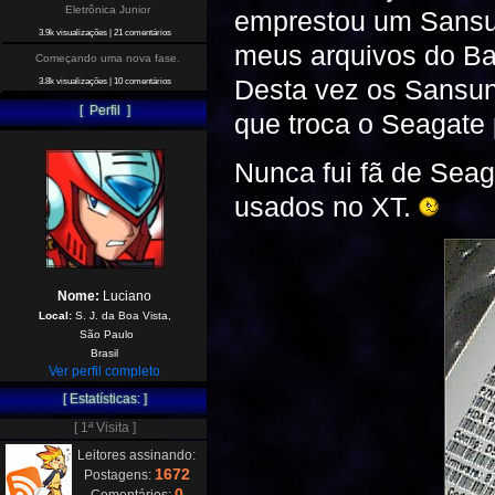
Eletrônica Junior
emprestou um Sansun
3.9k visualizações
|
21 comentários
meus arquivos do Bar
Começando uma nova fase.
Desta vez os Sansun
3.8k visualizações
|
10 comentários
[ Perfil ]
que troca o Seagate
Nunca fui fã de Sea
usados no XT.
Nome:
Luciano
Local:
S. J. da Boa Vista,
São Paulo
Brasil
Ver perfil completo
[ Estatísticas: ]
[ 1ª Visita ]
Leitores assinando:
1672
Postagens:
0