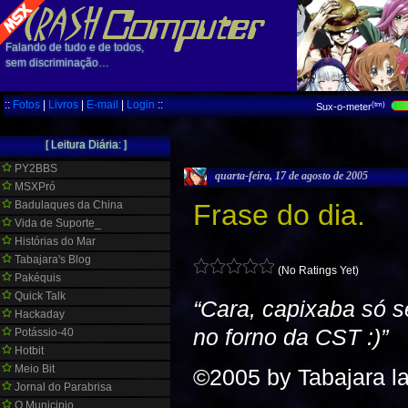
Falando de tudo e de todos,
sem discriminação…
::
Fotos
|
Livros
|
E-mail
|
Login
::
(tm)
Sux-o-meter
[ Leitura Diária: ]
PY2BBS
quarta-feira, 17 de agosto de 2005
MSXPró
Badulaques da China
Frase do dia.
Vida de Suporte_
Histórias do Mar
Tabajara's Blog
(No Ratings Yet)
Pakéquis
Quick Talk
“Cara, capixaba só s
Hackaday
no forno da CST :)”
Potássio-40
Hotbit
Meio Bit
©2005 by Tabajara l
Jornal do Parabrisa
O Municipio