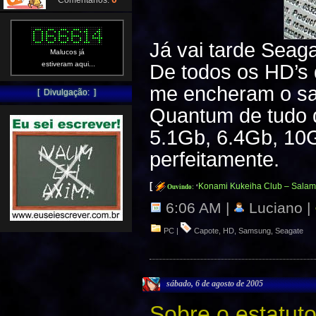
Comentários:
Já vai tarde Sea
Malucos já
estiveram aqui...
De todos os HD’s 
me encheram o sa
[ Divulgação: ]
Quantum de tudo 
5.1Gb, 6.4Gb, 10G
perfeitamente.
[
Konami Kukeiha Club – Salam
Ouvindo:
‘
6:06 AM |
Luciano |
PC
|
Capote
,
HD
,
Samsung
,
Seagate
sábado, 6 de agosto de 2005
Sobre o estatut