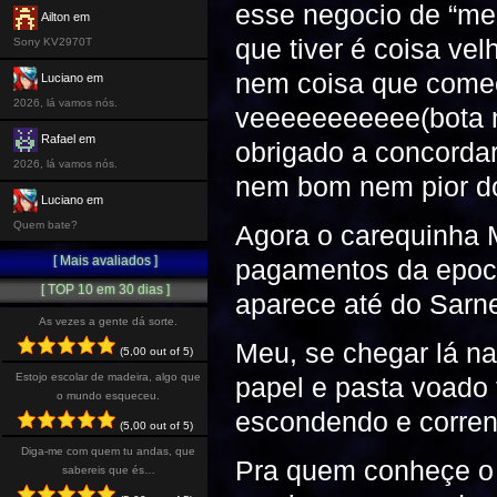
esse negocio de “me
Ailton em
que tiver é coisa ve
Sony KV2970T
nem coisa que começ
Luciano em
2026, lá vamos nós.
veeeeeeeeeee(bota m
Rafael em
obrigado a concorda
2026, lá vamos nós.
nem bom nem pior do
Luciano em
Quem bate?
Agora o carequinha 
[ Mais avaliados ]
pagamentos da epoc
[ TOP 10 em 30 dias ]
aparece até do Sarn
As vezes a gente dá sorte.
Meu, se chegar lá na 
(5,00 out of 5)
Estojo escolar de madeira, algo que
papel e pasta voado t
o mundo esqueceu.
escondendo e corrend
(5,00 out of 5)
Diga-me com quem tu andas, que
Pra quem conheçe o r
sabereis que és…