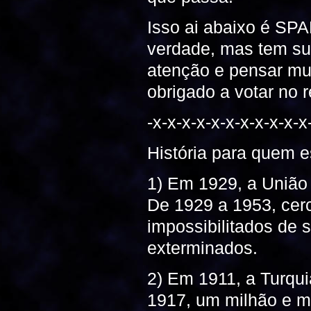
Isso ai abaixo é SPA
verdade, mas tem su
atenção e pensar mui
obrigado a votar no 
-x-x-x-x-x-x-x-x-x-x-x
História para quem 
1) Em 1929, a União
De 1929 a 1953, cerc
impossibilitados de
exterminados.
2) Em 1911, a Turqu
1917, um milhão e me