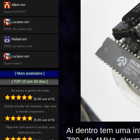
Ailton em
Sony KV2970T
Luciano em
2026, lá vamos nós.
Rafael em
2026, lá vamos nós.
Luciano em
Quem bate?
[ Mais avaliados ]
[ TOP 10 em 30 dias ]
As vezes a gente dá sorte.
(5,00 out of 5)
Estojo escolar de madeira, algo que
o mundo esqueceu.
(5,00 out of 5)
Diga-me com quem tu andas, que
Ai dentro tem uma i
sabereis que és…