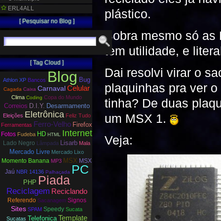
ERL4ALL
plástico.
[ Pesquisar no Blog ]
Sobra mesmo só as 
tem utilidade, e lite
[ Tag Cloud ]
Dai resolvi virar o 
Blog
Bug
Athlon XP
Bancos
plaquinhas pra ver o
Carnaval
Celular
Cagada
Caixa
Clima
Copa do Mundo
Coding
tinha? De duas plaq
Correios
D.I.Y.
Desarmamento
Eletrônica
um MSX 1.
Eleições
Feliz Tudo
Ferro-Velho
Firefox
Ferramentas
Internet
HD
Fotos
Fudeba
HTML
Veja:
Lisarb
Lado Negro
Lâmpada
Mala
Mercado Livre
Mercado Lixo
MSX
Momento Banana
MSX
MP3
PC
Jaú
NBR 14136
Palhaçada
Piada
PHP
Reciclagem
Reciclando
Referendo
Signos
Sacanagem
Sites
Speedy
SPAM
Sucata
Template
Telefonica
Sucatas