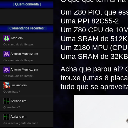
[ Quem comenta ]
Um Z80 PIO, que ess
Uma PPI 82C55-2
Um Z80 CPU de 10
[ Comentários recentes: ]
Uma SRAM de 512
José em
Os manuais da Ibrape.
Um Z180 MPU (CPU
Antonio Munhoz em
Uma SRAM de 32K
Os manuais da Ibrape.
Acha que parou ai? C
Antonio Munhoz em
trouxe (umas 8 placa
Os manuais da Ibrape.
tudo que se aproveit
Luciano em
Quem bate?
Adriano em
Quem bate?
Adriano em
As vezes a gente dá sorte.