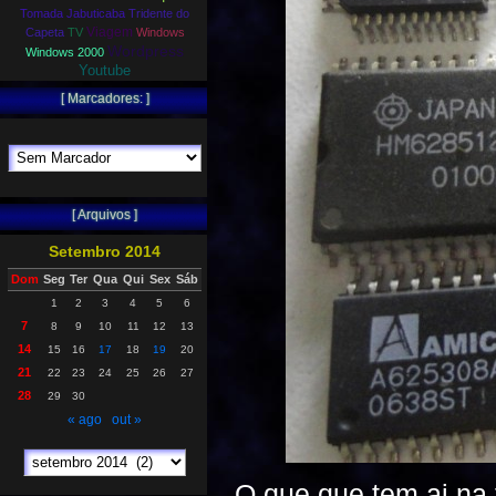
Tomada Jabuticaba
Tridente do
Viagem
Capeta
TV
Windows
Wordpress
Windows 2000
Youtube
[ Marcadores: ]
[ Arquivos ]
Setembro 2014
Dom
Seg
Ter
Qua
Qui
Sex
Sáb
1
2
3
4
5
6
7
8
9
10
11
12
13
14
15
16
17
18
19
20
21
22
23
24
25
26
27
28
29
30
« ago
out »
O que que tem ai na 