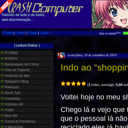
Falando de tudo e de todos,
sem discriminação…
::
Fotos
|
Livros
|
E-mail
|
Login
::
(tm)
Sux-o-meter
[ Leitura Diária: ]
PY2BBS
sexta-feira, 19 de setembro de 2014
MSXPró
Badulaques da China
Indo ao “shoppin
Vida de Suporte_
Histórias do Mar
Tabajara's Blog
(
1
votes, average:
5,00
out
Pakéquis
Quick Talk
Voltei hoje no meu sh
Hackaday
Potássio-40
Chego lá e vejo que 
Hotbit
Meio Bit
que o pessoal lá não
Jornal do Parabrisa
reciclado eles já hav
O Municipio