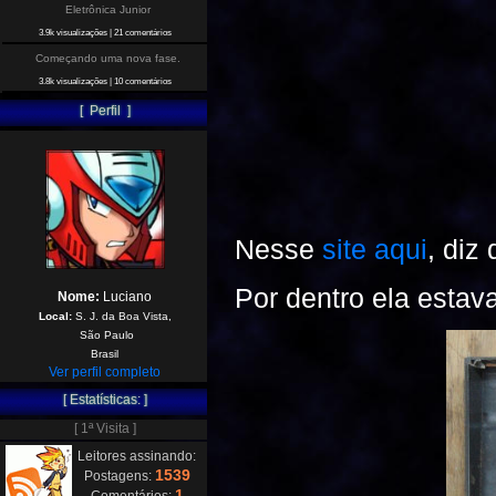
Eletrônica Junior
3.9k visualizações
|
21 comentários
Começando uma nova fase.
3.8k visualizações
|
10 comentários
[ Perfil ]
Nesse
site aqui
, diz
Por dentro ela esta
Nome:
Luciano
Local:
S. J. da Boa Vista,
São Paulo
Brasil
Ver perfil completo
[ Estatísticas: ]
[ 1ª Visita ]
Leitores assinando:
1539
Postagens:
1