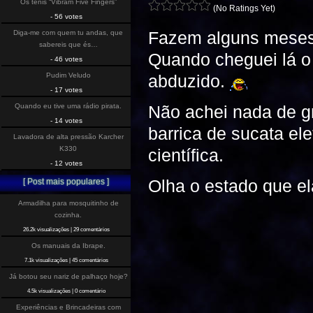
Os tenis “Vibram Five Fingers”
(No Ratings Yet)
- 56 votes
Fazem alguns meses 
Diga-me com quem tu andas, que
sabereis que és…
Quando cheguei lá o 
- 46 votes
Pudim Veludo
abduzido.
- 17 votes
Quando eu tive uma rádio pirata.
Não achei nada de g
- 14 votes
barrica de sucata ele
Lavadora de alta pressão Karcher
K330
científica.
- 12 votes
Olha o estado que el
[ Post mais populares ]
Armadilha para mosquitinho de
cozinha.
26.2k visualizações
|
29 comentários
Os manuais da Ibrape.
7.1k visualizações
|
45 comentários
Já botou seu nariz de palhaço hoje?
4.5k visualizações
|
0 comentário
Experiências e Brincadeiras com