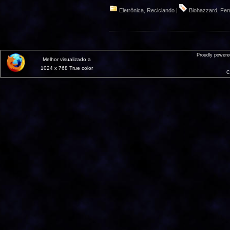
Eletrônica
,
Reciclando
|
Biohazzard
,
Fer
Proudly power
Melhor visualizado a
1024 x 768 True color
C