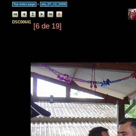
Top index page
»
afa_07_12_2008
DSC00641
[6 de 19]