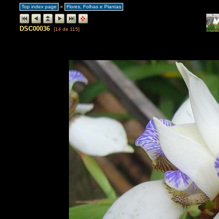
Top index page
»
Flores, Folhas e Plantas
DSC00036
[14 de 115]