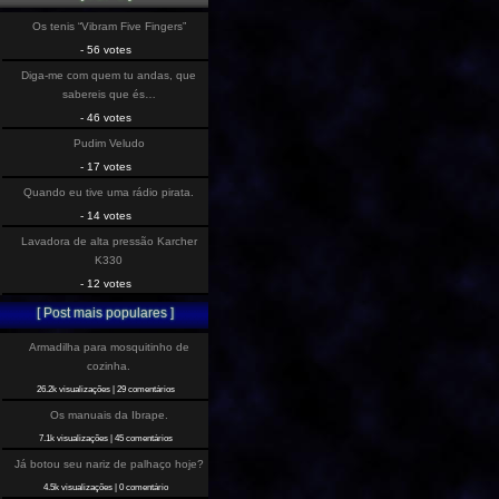
Os tenis “Vibram Five Fingers”
- 56 votes
Diga-me com quem tu andas, que
sabereis que és…
- 46 votes
Pudim Veludo
- 17 votes
Quando eu tive uma rádio pirata.
- 14 votes
Lavadora de alta pressão Karcher
K330
- 12 votes
[ Post mais populares ]
Armadilha para mosquitinho de
cozinha.
26.2k visualizações
|
29 comentários
Os manuais da Ibrape.
7.1k visualizações
|
45 comentários
Já botou seu nariz de palhaço hoje?
4.5k visualizações
|
0 comentário