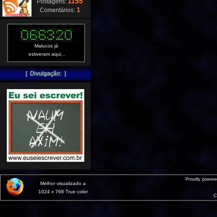
1155
Postagens:
1
Comentários:
Malucos já
estiveram aqui...
[ Divulgação: ]
Proudly power
Melhor visualizado a
1024 x 768 True color
C