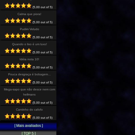
(5,00 out of 5)
Calma que piora!
(5,00 out of 5)
Pudim Veludo
(5,00 out of 5)
Quando o lixo é um luxo!
(5,00 out of 5)
Idéia nota 10!
(5,00 out of 5)
Pouca desgraça é bobagem…
(5,00 out of 5)
Mega-sapo que não desce nem com
hellmans
(5,00 out of 5)
Cantinho do cafofo
(5,00 out of 5)
[ Mais avaliados ]
[ TOP 5 ]