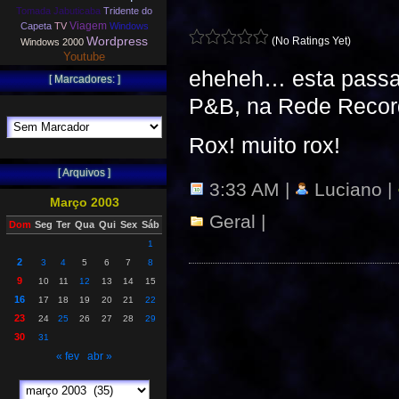
Tomada Jabuticaba
Tridente do
Viagem
Capeta
TV
Windows
Wordpress
(No Ratings Yet)
Windows 2000
Youtube
eheheh… esta passan
[ Marcadores: ]
P&B, na Rede Recor
Rox! muito rox!
[ Arquivos ]
3:33 AM |
Luciano |
Março 2003
Geral
|
Dom
Seg
Ter
Qua
Qui
Sex
Sáb
1
2
3
4
5
6
7
8
9
10
11
12
13
14
15
16
17
18
19
20
21
22
23
24
25
26
27
28
29
30
31
« fev
abr »