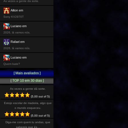
As vezes a gente dá sorte.
Ailton em
Sony KV2970T
Luciano em
2026, lá vamos nós.
Rafael em
2026, lá vamos nós.
Luciano em
Quem bate?
[ Mais avaliados ]
[ TOP 10 em 30 dias ]
As vezes a gente dá sorte.
(5,00 out of 5)
Estojo escolar de madeira, algo que
o mundo esqueceu.
(5,00 out of 5)
Diga-me com quem tu andas, que
sabereis que és…