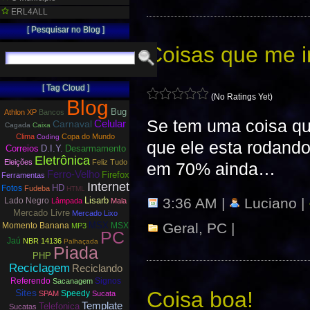
ERL4ALL
[ Pesquisar no Blog ]
Coisas que me i
[ Tag Cloud ]
(No Ratings Yet)
Blog
Bug
Athlon XP
Bancos
Se tem uma coisa que
Carnaval
Celular
Cagada
Caixa
Clima
Copa do Mundo
Coding
que ele esta rodand
Correios
D.I.Y.
Desarmamento
Eletrônica
Eleições
Feliz Tudo
em 70% ainda…
Ferro-Velho
Firefox
Ferramentas
Internet
HD
Fotos
Fudeba
HTML
Lisarb
3:36 AM |
Luciano |
Lado Negro
Lâmpada
Mala
Mercado Livre
Mercado Lixo
MSX
Geral
,
PC
|
Momento Banana
MSX
MP3
PC
Jaú
NBR 14136
Palhaçada
Piada
PHP
Reciclagem
Reciclando
Referendo
Signos
Sacanagem
Coisa boa!
Sites
Speedy
SPAM
Sucata
Template
Telefonica
Sucatas