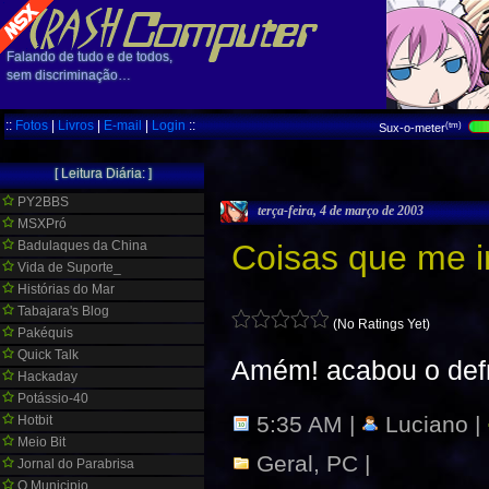
Falando de tudo e de todos,
sem discriminação…
::
Fotos
|
Livros
|
E-mail
|
Login
::
(tm)
Sux-o-meter
[ Leitura Diária: ]
PY2BBS
terça-feira, 4 de março de 2003
MSXPró
Badulaques da China
Coisas que me i
Vida de Suporte_
Histórias do Mar
Tabajara's Blog
(No Ratings Yet)
Pakéquis
Quick Talk
Amém! acabou o defra
Hackaday
Potássio-40
5:35 AM |
Luciano |
Hotbit
Meio Bit
Geral
,
PC
|
Jornal do Parabrisa
O Municipio