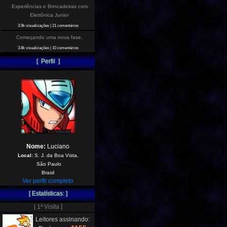
Experiências e Brincadeiras com
Eletrônica Junior
3.9k visualizações
|
21 comentários
Começando uma nova fase.
3.8k visualizações
|
10 comentários
[ Perfil ]
Nome:
Luciano
Local:
S. J. da Boa Vista,
São Paulo
Brasil
Ver perfil completo
[ Estatísticas: ]
[ 1ª Visita ]
Leitores assinando: