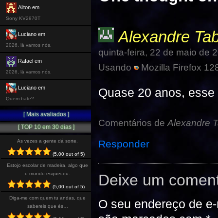
Ailton em
Sony KV2970T
Alexandre Tab
Luciano em
2026, lá vamos nós.
quinta-feira, 22 de maio de
Rafael em
Usando
Mozilla Firefox 12
2026, lá vamos nós.
Luciano em
Quase 20 anos, esse po
Quem bate?
[ Mais avaliados ]
Comentários de
Alexandre T
[ TOP 10 em 30 dias ]
Responder
As vezes a gente dá sorte.
(5,00 out of 5)
Estojo escolar de madeira, algo que
o mundo esqueceu.
Deixe um coment
(5,00 out of 5)
Diga-me com quem tu andas, que
O seu endereço de e-
sabereis que és…