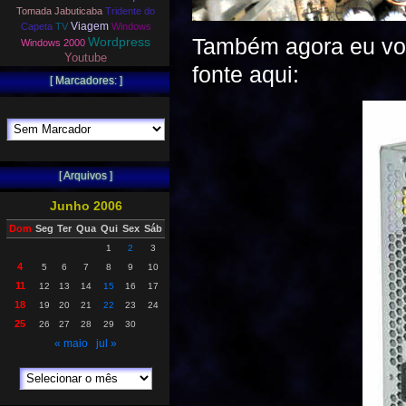
Tomada Jabuticaba
Tridente do
Viagem
Capeta
TV
Windows
Também agora eu vou
Wordpress
Windows 2000
Youtube
fonte aqui:
[ Marcadores: ]
[ Arquivos ]
Junho 2006
Dom
Seg
Ter
Qua
Qui
Sex
Sáb
1
2
3
4
5
6
7
8
9
10
11
12
13
14
15
16
17
18
19
20
21
22
23
24
25
26
27
28
29
30
« maio
jul »