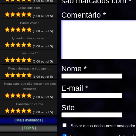
são marcados com
*
(5,00 out of 5)
Calma que piora!
Comentário
*
(5,00 out of 5)
Pudim Veludo
(5,00 out of 5)
Quando o lixo é um luxo!
(5,00 out of 5)
Idéia nota 10!
(5,00 out of 5)
Nome
*
Pouca desgraça é bobagem…
(5,00 out of 5)
Mega-sapo que não desce nem com
E-mail
*
hellmans
(5,00 out of 5)
Cantinho do cafofo
Site
(5,00 out of 5)
[ Mais avaliados ]
Salvar meus dados neste navegador 
[ TOP 5 ]