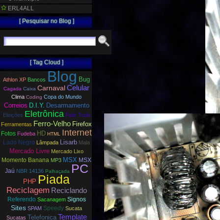
ERL4ALL
[ Pesquisar no Blog ]
[ Tag Cloud ]
Blog
Bug
Athlon XP
Bancos
Carnaval
Celular
Cagada
Caixa
Clima
Copa do Mundo
Coding
Correios
D.I.Y.
Desarmamento
Eletrônica
Eleições
Feliz Tudo
Ferro-Velho
Firefox
Ferramentas
Internet
HD
Fotos
Fudeba
HTML
Lisarb
Lado Negro
Lâmpada
Mala
Mercado Livre
Mercado Lixo
MSX
Momento Banana
MSX
MP3
PC
Jaú
NBR 14136
Palhaçada
Piada
PHP
Reciclagem
Reciclando
Referendo
Signos
Sacanagem
Sites
Speedy
SPAM
Sucata
Template
Telefonica
Sucatas