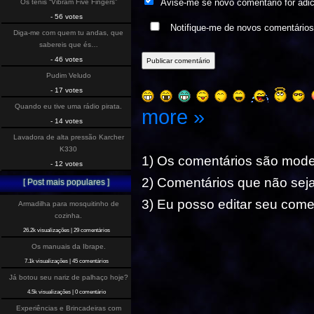
Avise-me se novo comentário for adi
Os tenis “Vibram Five Fingers”
- 56 votes
Notifique-me de novos comentário
Diga-me com quem tu andas, que
sabereis que és…
- 46 votes
Pudim Veludo
- 17 votes
Quando eu tive uma rádio pirata.
more »
- 14 votes
Lavadora de alta pressão Karcher
K330
1) Os comentários são mod
- 12 votes
2) Comentários que não seja
[ Post mais populares ]
3) Eu posso editar seu comen
Armadilha para mosquitinho de
cozinha.
26.2k visualizações
|
29 comentários
Os manuais da Ibrape.
7.1k visualizações
|
45 comentários
Já botou seu nariz de palhaço hoje?
4.5k visualizações
|
0 comentário
Experiências e Brincadeiras com