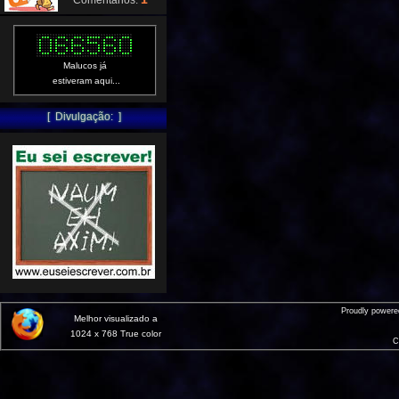
Comentários:
Malucos já
estiveram aqui...
[ Divulgação: ]
Proudly power
Melhor visualizado a
1024 x 768 True color
C