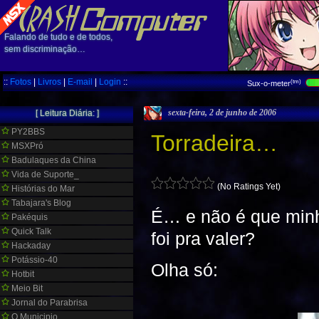
Falando de tudo e de todos,
sem discriminação…
::
Fotos
|
Livros
|
E-mail
|
Login
::
(tm)
Sux-o-meter
sexta-feira, 2 de junho de 2006
[ Leitura Diária: ]
PY2BBS
Torradeira…
MSXPró
Badulaques da China
Vida de Suporte_
(No Ratings Yet)
Histórias do Mar
Tabajara's Blog
É… e não é que minha
Pakéquis
Quick Talk
foi pra valer?
Hackaday
Potássio-40
Olha só:
Hotbit
Meio Bit
Jornal do Parabrisa
O Municipio