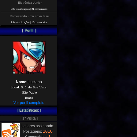
Eletrônica Junior
3.9k visualizações
|
21 comentários
Começando uma nova fase.
3.8k visualizações
|
10 comentários
[ Perfil ]
Nome:
Luciano
Local:
S. J. da Boa Vista,
São Paulo
Brasil
Ver perfil completo
[ Estatísticas: ]
[ 1ª Visita ]
Leitores assinando:
1610
Postagens:
1