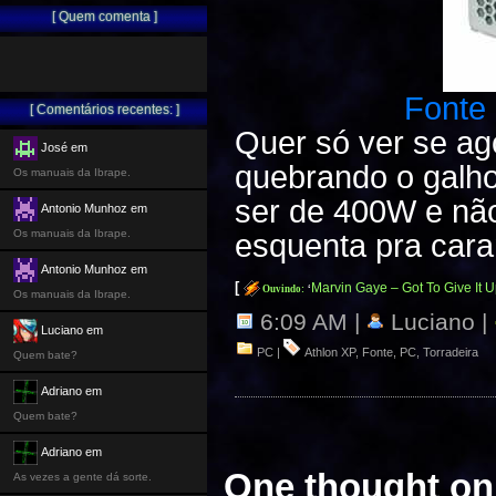
[ Quem comenta ]
Fonte
[ Comentários recentes: ]
Quer só ver se ag
José em
quebrando o gal
Os manuais da Ibrape.
ser de 400W e nã
Antonio Munhoz em
Os manuais da Ibrape.
esquenta pra car
Antonio Munhoz em
[
Marvin Gaye – Got To Give It 
Ouvindo:
‘
Os manuais da Ibrape.
6:09 AM |
Luciano |
Luciano em
PC
|
Athlon XP
,
Fonte
,
PC
,
Torradeira
Quem bate?
Adriano em
Quem bate?
Adriano em
One thought on
As vezes a gente dá sorte.