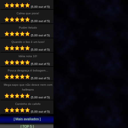
(5,00 out of 5)
Calma que piora!
(5,00 out of 5)
Pudim Veludo
(5,00 out of 5)
Quando o lixo é um luxo!
(5,00 out of 5)
Idéia nota 10!
(5,00 out of 5)
Pouca desgraça é bobagem…
(5,00 out of 5)
Mega-sapo que não desce nem com
hellmans
(5,00 out of 5)
Cantinho do cafofo
(5,00 out of 5)
[ Mais avaliados ]
[ TOP 5 ]