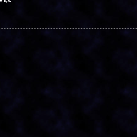
rença.