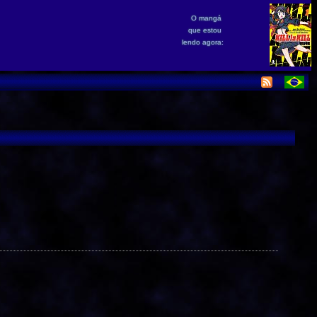
O mangá
que estou
lendo agora: