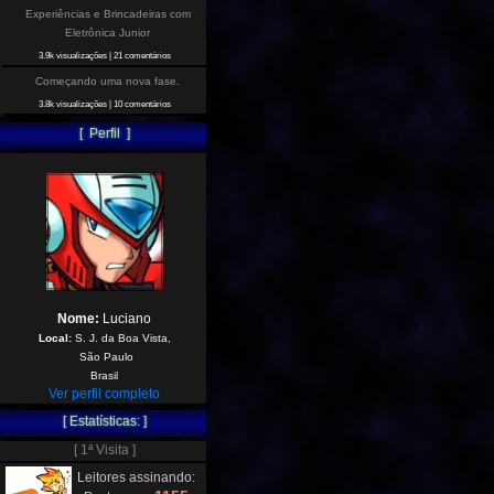
Experiências e Brincadeiras com
Eletrônica Junior
3.9k visualizações
|
21 comentários
Começando uma nova fase.
3.8k visualizações
|
10 comentários
[ Perfil ]
Nome:
Luciano
Local:
S. J. da Boa Vista,
São Paulo
Brasil
Ver perfil completo
[ Estatísticas: ]
[ 1ª Visita ]
Leitores assinando: