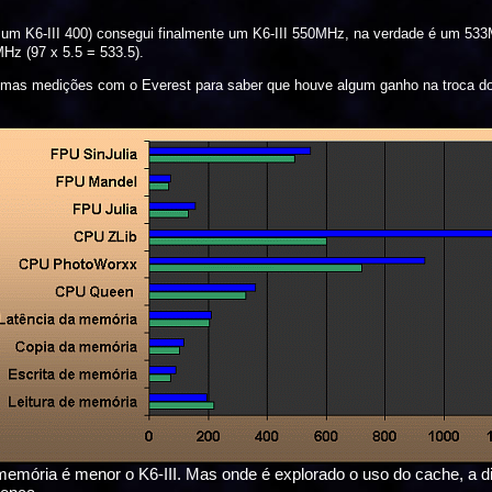
r um K6-III 400) consegui finalmente um K6-III 550MHz, na verdade é um 53
Hz (97 x 5.5 = 533.5).
lgumas medições com o Everest para saber que houve algum ganho na troca d
 memória é menor o K6-III. Mas onde é explorado o uso do cache, a d