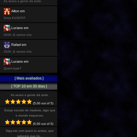
As vezes a gente dá sorte.
Ailton em
Sony KV2970T
Luciano em
2026, lá vamos nós.
Rafael em
2026, lá vamos nós.
Luciano em
Quem bate?
[ Mais avaliados ]
[ TOP 10 em 30 dias ]
As vezes a gente dá sorte.
(5,00 out of 5)
Estojo escolar de madeira, algo que
o mundo esqueceu.
(5,00 out of 5)
Diga-me com quem tu andas, que
sabereis que és…