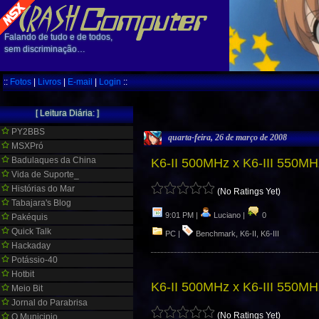
Falando de tudo e de todos,
sem discriminação…
::
Fotos
|
Livros
|
E-mail
|
Login
::
[ Leitura Diária: ]
PY2BBS
quarta-feira, 26 de março de 2008
MSXPró
Badulaques da China
K6-II 500MHz x K6-III 550MH
Vida de Suporte_
Histórias do Mar
(No Ratings Yet)
Tabajara's Blog
9:01 PM |
Luciano |
0
Pakéquis
Quick Talk
PC
|
Benchmark
,
K6-II
,
K6-III
Hackaday
Potássio-40
Hotbit
K6-II 500MHz x K6-III 550MH
Meio Bit
Jornal do Parabrisa
(No Ratings Yet)
O Municipio