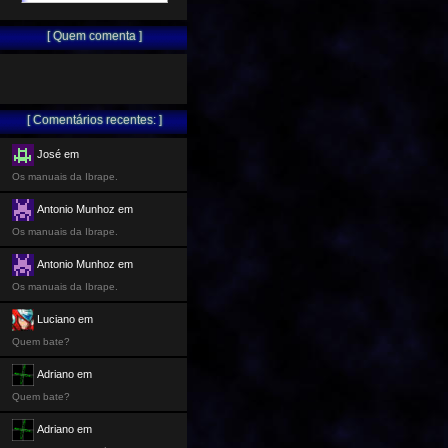
[ Quem comenta ]
[ Comentários recentes: ]
José em
Os manuais da Ibrape.
Antonio Munhoz em
Os manuais da Ibrape.
Antonio Munhoz em
Os manuais da Ibrape.
Luciano em
Quem bate?
Adriano em
Quem bate?
Adriano em