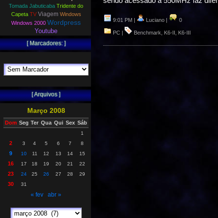
sendo acessado a 550MHz faz dife
Tomada Jabuticaba
Tridente do
Viagem
Capeta
TV
Windows
9:01 PM |
Luciano |
0
Wordpress
Windows 2000
Youtube
PC
|
Benchmark
,
K6-II
,
K6-III
[ Marcadores: ]
[ Arquivos ]
Março 2008
Dom
Seg
Ter
Qua
Qui
Sex
Sáb
1
2
3
4
5
6
7
8
9
10
11
12
13
14
15
16
17
18
19
20
21
22
23
24
25
26
27
28
29
30
31
« fev
abr »