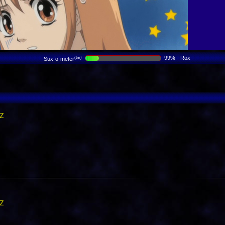
99% - Rox
(tm)
Sux-o-meter
z
z