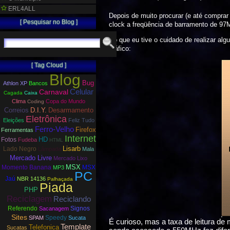
ERL4ALL
Depois de muito procurar (e até compra
[ Pesquisar no Blog ]
clock a freqüência de barramento de 97M
Só que eu tive o cuidado de realizar a
gráfico:
[ Tag Cloud ]
Blog
Bug
Athlon XP
Bancos
Carnaval
Celular
Cagada
Caixa
Clima
Copa do Mundo
Coding
Correios
D.I.Y.
Desarmamento
Eletrônica
Eleições
Feliz Tudo
Ferro-Velho
Firefox
Ferramentas
Internet
HD
Fotos
Fudeba
HTML
Lisarb
Lado Negro
Lâmpada
Mala
Mercado Livre
Mercado Lixo
MSX
Momento Banana
MSX
MP3
PC
Jaú
NBR 14136
Palhaçada
Piada
PHP
Reciclagem
Reciclando
Referendo
Signos
Sacanagem
Sites
Speedy
SPAM
Sucata
É curioso, mas a taxa de leitura de
Template
Telefonica
Sucatas