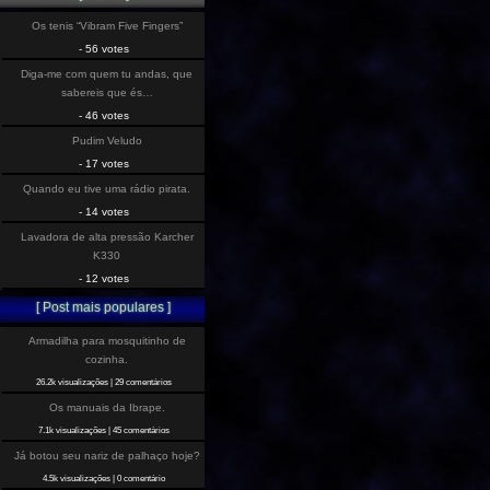
Os tenis “Vibram Five Fingers”
- 56 votes
Diga-me com quem tu andas, que
sabereis que és…
- 46 votes
Pudim Veludo
- 17 votes
Quando eu tive uma rádio pirata.
- 14 votes
Lavadora de alta pressão Karcher
K330
- 12 votes
[ Post mais populares ]
Armadilha para mosquitinho de
cozinha.
26.2k visualizações
|
29 comentários
Os manuais da Ibrape.
7.1k visualizações
|
45 comentários
Já botou seu nariz de palhaço hoje?
4.5k visualizações
|
0 comentário