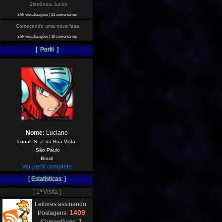
Eletrônica Junior
3.9k visualizações
|
21 comentários
Começando uma nova fase.
3.8k visualizações
|
10 comentários
[ Perfil ]
Nome:
Luciano
Local:
S. J. da Boa Vista,
São Paulo
Brasil
Ver perfil completo
[ Estatísticas: ]
[ 1ª Visita ]
Leitores assinando:
1409
Postagens:
1