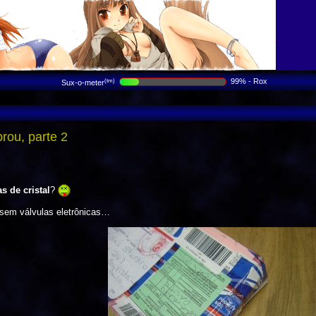
99% - Rox
(tm)
Sux-o-meter
rou, parte 2
as de cristal
?
sem válvulas eletrônicas…