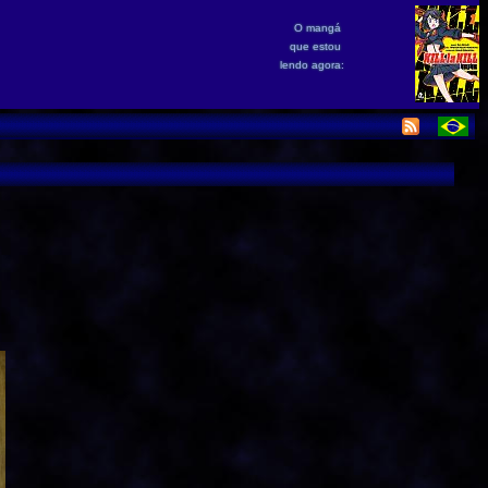
O mangá
que estou
lendo agora: