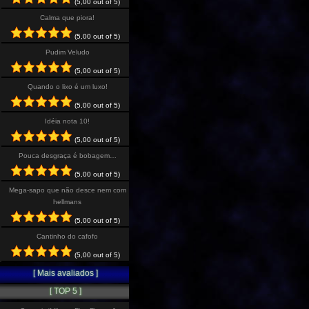
(5,00 out of 5)
Calma que piora!
(5,00 out of 5)
Pudim Veludo
(5,00 out of 5)
Quando o lixo é um luxo!
(5,00 out of 5)
Idéia nota 10!
(5,00 out of 5)
Pouca desgraça é bobagem…
(5,00 out of 5)
Mega-sapo que não desce nem com
hellmans
(5,00 out of 5)
Cantinho do cafofo
(5,00 out of 5)
[ Mais avaliados ]
[ TOP 5 ]