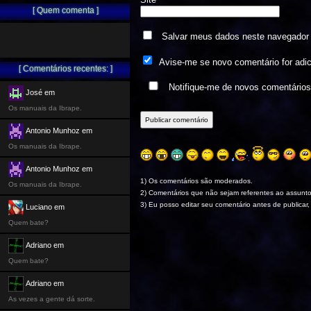
[ Quem comenta ]
Salvar meus dados neste navegador 
Avise-me se novo comentário for adi
[ Comentários recentes: ]
Notifique-me de novos comentário
José em
Os manuais da Ibrape.
Antonio Munhoz em
Os manuais da Ibrape.
Antonio Munhoz em
1) Os comentários são moderados.
Os manuais da Ibrape.
2) Comentários que não sejam referentes ao assunto
3) Eu posso editar seu comentário antes de publicar,
Luciano em
Quem bate?
Adriano em
Quem bate?
Adriano em
As vezes a gente dá sorte.