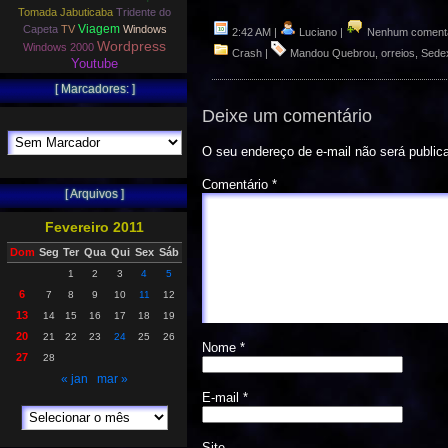
Tomada Jabuticaba
Tridente do
Viagem
Capeta
TV
Windows
2:42 AM |
Luciano |
Nenhum comentá
Wordpress
Windows 2000
Crash
|
Mandou Quebrou
,
orreios
,
Sede
Youtube
[ Marcadores: ]
Deixe um comentário
O seu endereço de e-mail não será public
Comentário
*
[ Arquivos ]
Fevereiro 2011
Dom
Seg
Ter
Qua
Qui
Sex
Sáb
1
2
3
4
5
6
7
8
9
10
11
12
13
14
15
16
17
18
19
20
21
22
23
24
25
26
Nome
*
27
28
« jan
mar »
E-mail
*
Site