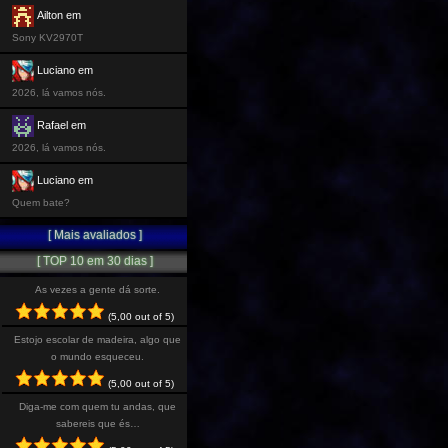
Ailton em
Sony KV2970T
Luciano em
2026, lá vamos nós.
Rafael em
2026, lá vamos nós.
Luciano em
Quem bate?
[ Mais avaliados ]
[ TOP 10 em 30 dias ]
As vezes a gente dá sorte.
(5,00 out of 5)
Estojo escolar de madeira, algo que
o mundo esqueceu.
(5,00 out of 5)
Diga-me com quem tu andas, que
sabereis que és…