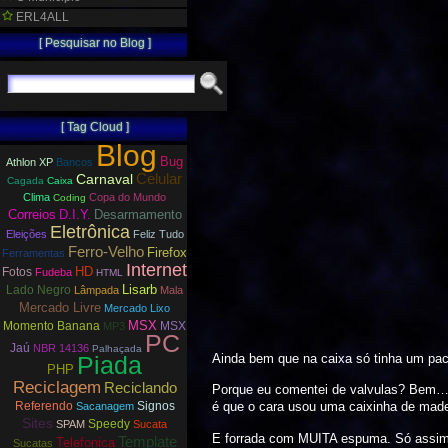
ERL4ALL
[ Pesquisar no Blog ]
[ Tag Cloud ]
Blog
Bug
Athlon XP
Bancos
Carnaval
Celular
Cagada
Caixa
Clima
Copa do Mundo
Coding
Correios
D.I.Y.
Desarmamento
Eletrônica
Eleições
Feliz Tudo
Ferro-Velho
Firefox
Ferramentas
Internet
HD
Fotos
Fudeba
HTML
Lisarb
Lado Negro
Lâmpada
Mala
Mercado Livre
Mercado Lixo
MSX
Momento Banana
MSX
MP3
PC
Jaú
NBR 14136
Palhaçada
Piada
Ainda bem que na caixa só tinha um pa
PHP
Reciclagem
Reciclando
Porque eu comentei de valvulas? Bem… a
Referendo
Signos
é que o cara usou uma caixinha de madei
Sacanagem
Sites
Speedy
SPAM
Sucata
E forrada com MUITA espuma. Só assim
Template
Telefonica
Sucatas