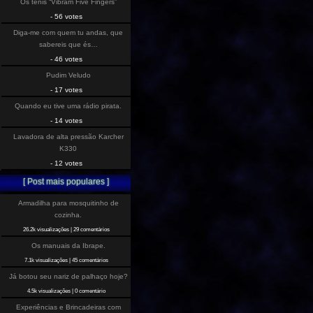
Os tenis “Vibram Five Fingers”
- 56 votes
Diga-me com quem tu andas, que
sabereis que és…
- 46 votes
Pudim Veludo
- 17 votes
Quando eu tive uma rádio pirata.
- 14 votes
Lavadora de alta pressão Karcher
K330
- 12 votes
[ Post mais populares ]
Armadilha para mosquitinho de
cozinha.
26.2k visualizações
|
29 comentários
Os manuais da Ibrape.
7.1k visualizações
|
45 comentários
Já botou seu nariz de palhaço hoje?
4.5k visualizações
|
0 comentário
Experiências e Brincadeiras com