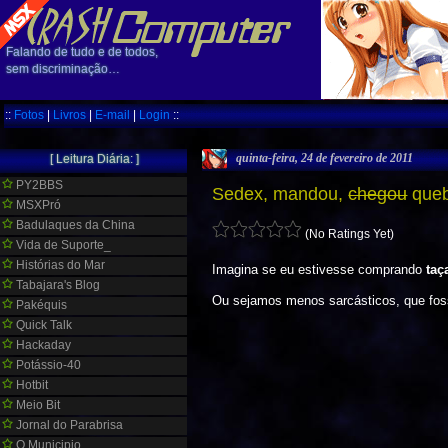
Falando de tudo e de todos,
sem discriminação…
::
Fotos
|
Livros
|
E-mail
|
Login
::
quinta-feira, 24 de fevereiro de 2011
[ Leitura Diária: ]
PY2BBS
Sedex, mandou,
chegou
queb
MSXPró
Badulaques da China
(No Ratings Yet)
Vida de Suporte_
Histórias do Mar
Imagina se eu estivesse comprando
taç
Tabajara's Blog
Ou sejamos menos sarcásticos, que fos
Pakéquis
Quick Talk
Hackaday
Potássio-40
Hotbit
Meio Bit
Jornal do Parabrisa
O Municipio