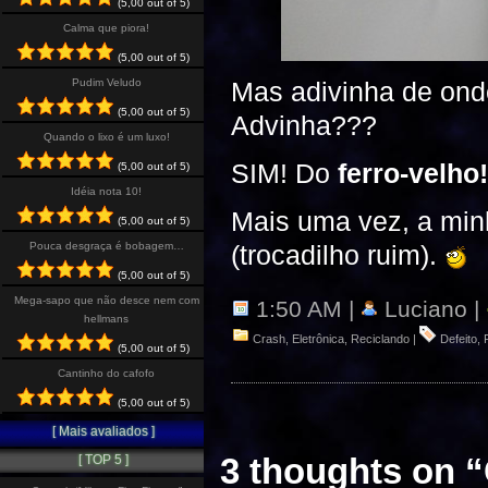
(5,00 out of 5)
Calma que piora!
(5,00 out of 5)
Pudim Veludo
Mas adivinha de onde
(5,00 out of 5)
Advinha???
Quando o lixo é um luxo!
SIM! Do
ferro-velho
(5,00 out of 5)
Idéia nota 10!
Mais uma vez, a minh
(5,00 out of 5)
Pouca desgraça é bobagem…
(trocadilho ruim).
(5,00 out of 5)
Mega-sapo que não desce nem com
1:50 AM |
Luciano |
hellmans
Crash
,
Eletrônica
,
Reciclando
|
Defeito
,
(5,00 out of 5)
Cantinho do cafofo
(5,00 out of 5)
[ Mais avaliados ]
3 thoughts on “
[ TOP 5 ]