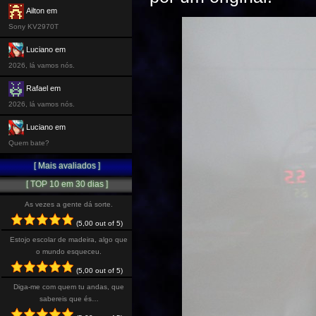
Ailton em
Sony KV2970T
Luciano em
2026, lá vamos nós.
Rafael em
2026, lá vamos nós.
Luciano em
Quem bate?
[ Mais avaliados ]
[ TOP 10 em 30 dias ]
As vezes a gente dá sorte.
(5,00 out of 5)
Estojo escolar de madeira, algo que
o mundo esqueceu.
(5,00 out of 5)
Diga-me com quem tu andas, que
sabereis que és…