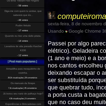
Os tenis “Vibram Five Fingers”
- 56 votes
Diga-me com quem tu andas, que
computeiroma
sabereis que és…
- 46 votes
sexta-feira, 8 de novembro 
Pudim Veludo
Usando
Google Chrome 30
- 17 votes
Quando eu tive uma rádio pirata.
- 14 votes
Passei por algo pare
Lavadora de alta pressão Karcher
elétrico). Geladeira 
K330
- 12 votes
(1 ano e meio) e a bo
[ Post mais populares ]
nos cantos encolheu 
Armadilha para mosquitinho de
deixando escapar o ar
cozinha.
ser substituída porq
26.2k visualizações
|
29 comentários
Os manuais da Ibrape.
que quebrar tudo, in
7.1k visualizações
|
45 comentários
a porta custa a bagat
Já botou seu nariz de palhaço hoje?
4.5k visualizações
|
0 comentário
que no caso deu muito
Experiências e Brincadeiras com