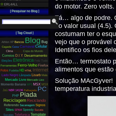
ERL4ALL
do motor. Zero volts
[ Pesquisar no Blog ]
Tá… algo de podre. O
no valor usual (4.5)
costumam ter o esque
[ Tag Cloud ]
Blog
vejo que o provável c
Bug
Athlon XP
Bancos
Carnaval
Celular
Cagada
Caixa
Identifico os fios de
Clima
Copa do Mundo
Coding
Correios
D.I.Y.
Desarmamento
Eletrônica
Então… termostato pi
Eleições
Feliz Tudo
Ferro-Velho
Firefox
Ferramentas
alimentos que estã
Internet
HD
Fotos
Fudeba
HTML
Lisarb
Lado Negro
Lâmpada
Mala
Solução MAcGyver
Mercado Livre
Mercado Lixo
MSX
Momento Banana
MSX
MP3
temperatura industria
PC
Jaú
NBR 14136
Palhaçada
Piada
PHP
Reciclagem
Reciclando
Referendo
Signos
Sacanagem
Sites
Speedy
SPAM
Sucata
Template
Telefonica
Sucatas