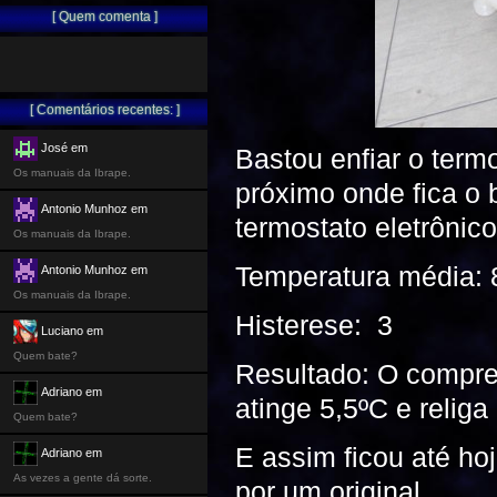
[ Quem comenta ]
[ Comentários recentes: ]
José em
Bastou enfiar o term
Os manuais da Ibrape.
próximo onde fica o b
Antonio Munhoz em
termostato eletrônico
Os manuais da Ibrape.
Temperatura média: 
Antonio Munhoz em
Os manuais da Ibrape.
Histerese: 3
Luciano em
Quem bate?
Resultado: O compres
Adriano em
atinge 5,5ºC e religa
Quem bate?
E assim ficou até ho
Adriano em
As vezes a gente dá sorte.
por um original.