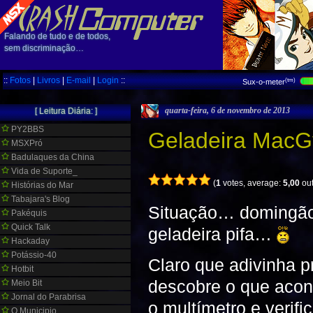
Falando de tudo e de todos,
sem discriminação…
::
Fotos
|
Livros
|
E-mail
|
Login
::
(tm)
Sux-o-meter
quarta-feira, 6 de novembro de 2013
[ Leitura Diária: ]
PY2BBS
Geladeira MacG
MSXPró
Badulaques da China
Vida de Suporte_
(
1
votes, average:
5,00
out
Histórias do Mar
Tabajara's Blog
Situação… domingão 
Pakéquis
Quick Talk
geladeira pifa…
Hackaday
Potássio-40
Claro que adivinha 
Hotbit
descobre o que acon
Meio Bit
Jornal do Parabrisa
o multímetro e verif
O Municipio