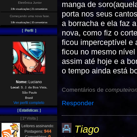
manga de soro(aquela 
Eletrônica Junior
3.9k visualizações
|
21 comentários
porta nos seus canto
Começando uma nova fase.
a borracha e ela faz 
3.8k visualizações
|
10 comentários
nova, como fiz o cor
[ Perfil ]
ficou imperceptível e 
ficou no mesmo nível 
assim até hoje e a bo
o tempo ainda está bo
Nome:
Luciano
Local:
S. J. da Boa Vista,
Comentários de
computeiro
São Paulo
Brasil
Responder
Ver perfil completo
[ Estatísticas: ]
[ 1ª Visita ]
Tiago
Leitores assinando:
944
Postagens:
0