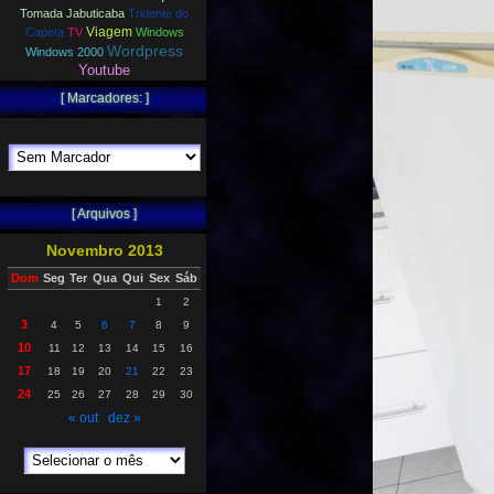
Tomada Jabuticaba
Tridente do
Viagem
Capeta
TV
Windows
Wordpress
Windows 2000
Youtube
[ Marcadores: ]
[ Arquivos ]
Novembro 2013
Dom
Seg
Ter
Qua
Qui
Sex
Sáb
1
2
3
4
5
6
7
8
9
10
11
12
13
14
15
16
17
18
19
20
21
22
23
24
25
26
27
28
29
30
« out
dez »