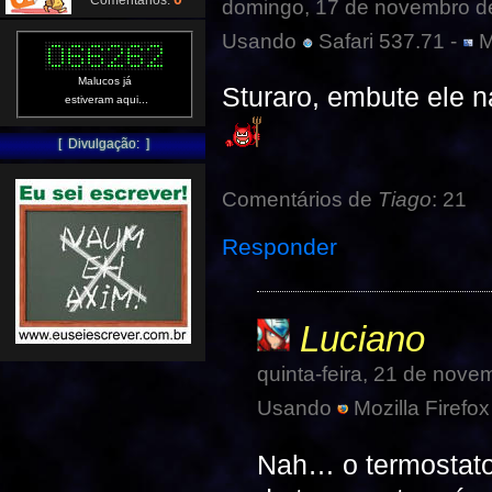
Comentários:
domingo, 17 de novembro d
Usando
Safari 537.71 -
M
Malucos já
Sturaro, embute ele na
estiveram aqui...
[ Divulgação: ]
Comentários de
Tiago
: 21
Responder
Luciano
quinta-feira, 21 de nov
Usando
Mozilla Firefox
Nah… o termostato 