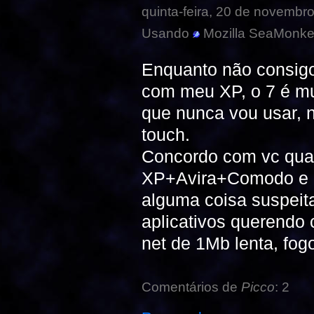
quinta-feira, 20 de novembr
Usando
Mozilla SeaMonke
Enquanto não consigo
com meu XP, o 7 é mui
que nunca vou usar, n
touch.
Concordo com vc quan
XP+Avira+Comodo e di
alguma coisa suspeita
aplicativos querendo
net de 1Mb lenta, fog
Comentários de
Picco
: 2