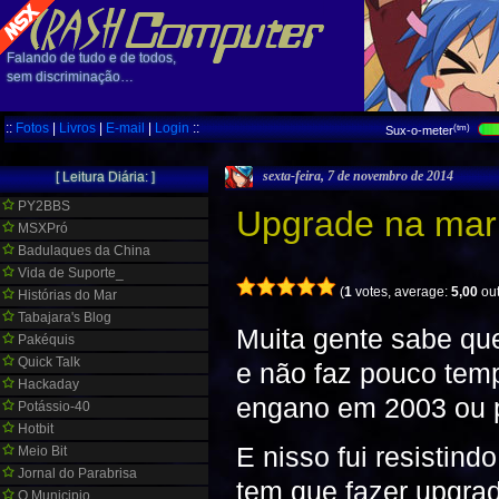
Falando de tudo e de todos,
sem discriminação…
::
Fotos
|
Livros
|
E-mail
|
Login
::
(tm)
Sux-o-meter
sexta-feira, 7 de novembro de 2014
[ Leitura Diária: ]
PY2BBS
Upgrade na mar
MSXPró
Badulaques da China
Vida de Suporte_
(
1
votes, average:
5,00
out
Histórias do Mar
Tabajara's Blog
Muita gente sabe qu
Pakéquis
Quick Talk
e não faz pouco temp
Hackaday
engano em 2003 ou p
Potássio-40
Hotbit
E nisso fui resistin
Meio Bit
Jornal do Parabrisa
tem que fazer upgra
O Municipio