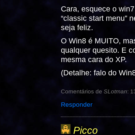
Cara, esquece o win7,
“classic start menu” n
seja feliz.
O Win8 é MUITO, mas
qualquer quesito. E c
mesma cara do XP.
(Detalhe: falo do Win8
Comentários de
SLotman
: 1
Responder
Picco