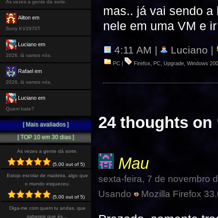
As vezes a gente dá sorte.
mas.. já vai sendo a
Ailton em
nele em uma VM e ir
Sony KV2970T
Luciano em
4:11 AM |
Luciano |
2026, lá vamos nós.
PC
|
Firefox
,
PC
,
Upgrade
,
Windows 20
Rafael em
2026, lá vamos nós.
Luciano em
Quem bate?
24 thoughts on 
[ Mais avaliados ]
[ TOP 10 em 30 dias ]
As vezes a gente dá sorte.
Mau
(5,00 out of 5)
Estojo escolar de madeira, algo que
sexta-feira, 7 de novembro 
o mundo esqueceu.
Usando
Mozilla Firefox 33.
(5,00 out of 5)
Diga-me com quem tu andas, que
sabereis que és…