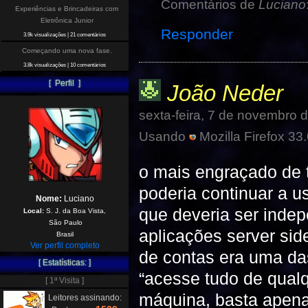
Comentários de
Luciano
Experiências e Brincadeiras com
Eletrônica Junior
Responder
3.9k visualizações
|
21 comentários
Começando uma nova fase.
3.8k visualizações
|
10 comentários
[ Perfil ]
João Neder
sexta-feira, 7 de novembro 
Usando
Mozilla Firefox 33.
o mais engraçado de t
poderia continuar a u
Nome:
Luciano
que deveria ser indep
Local:
S. J. da Boa Vista,
São Paulo
aplicações server sid
Brasil
Ver perfil completo
de contas era uma da
[ Estatísticas: ]
“acesse tudo de qualq
[ 1ª Visita ]
máquina, basta apena
Leitores assinando: