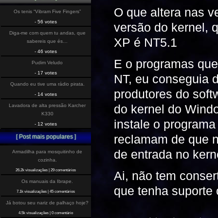
O que altera nas 
Os tenis “Vibram Five Fingers”
- 56 votes
versão do kernel,
Diga-me com quem tu andas, que
XP é NT5.1
sabereis que és…
- 46 votes
E o programas que
Pudim Veludo
- 17 votes
NT, eu conseguia 
Quando eu tive uma rádio pirata.
produtores do sof
- 14 votes
do kernel do Wind
Lavadora de alta pressão Karcher
K330
instale o program
- 12 votes
reclamam de que n
[ Post mais populares ]
de entrada no kerne
Armadilha para mosquitinho de
cozinha.
26.2k visualizações
|
29 comentários
Ai, não tem conse
Os manuais da Ibrape.
que tenha suporte
7.1k visualizações
|
45 comentários
Já botou seu nariz de palhaço hoje?
4.5k visualizações
|
0 comentário