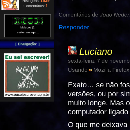
1539
Postagens:
1
Comentários:
Comentários de
João Neder
Responder
Malucos já
estiveram aqui...
[ Divulgação: ]
Luciano
sexta-feira, 7 de novem
Usando
Mozilla Firefox
Exato… se não fos
versões, ou por si
muito longe. Mas 
computador ligado 
O que me deixava 