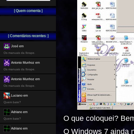
[ Quem comenta ]
[ Comentários recentes: ]
José em
Os manuais da Ibrape.
Antonio Munhoz em
Os manuais da Ibrape.
Antonio Munhoz em
Os manuais da Ibrape.
Luciano em
Quem bate?
Adriano em
O que coloquei? B
Quem bate?
Adriano em
O Windows 7 ainda n