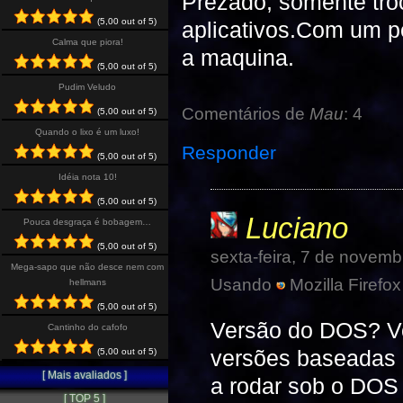
Prezado, somente tro
(5,00 out of 5)
aplicativos.Com um p
Calma que piora!
a maquina.
(5,00 out of 5)
Pudim Veludo
Comentários de
Mau
: 4
(5,00 out of 5)
Quando o lixo é um luxo!
Responder
(5,00 out of 5)
Idéia nota 10!
(5,00 out of 5)
Luciano
Pouca desgraça é bobagem…
(5,00 out of 5)
sexta-feira, 7 de novem
Mega-sapo que não desce nem com
Usando
Mozilla Firefox
hellmans
(5,00 out of 5)
Versão do DOS? V
Cantinho do cafofo
versões baseadas
(5,00 out of 5)
[ Mais avaliados ]
a rodar sob o DOS 
[ TOP 5 ]