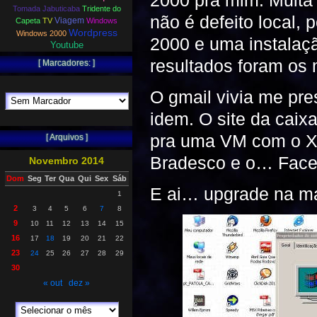
2000 pra mim. Muita 
Tomada Jabuticaba
Tridente do
não é defeito local,
Viagem
Capeta
TV
Windows
Wordpress
Windows 2000
2000 e uma instalaç
Youtube
resultados foram os
[ Marcadores: ]
O gmail vivia me pre
idem. O site da caix
pra uma VM com o XP.
[ Arquivos ]
Bradesco e o… Faceb
Novembro 2014
Dom
Seg
Ter
Qua
Qui
Sex
Sáb
E ai… upgrade na 
1
2
3
4
5
6
7
8
9
10
11
12
13
14
15
16
17
18
19
20
21
22
23
24
25
26
27
28
29
30
« out
dez »