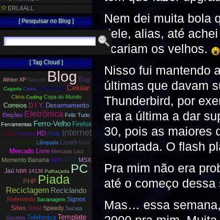
ERL4ALL
Nem dei muita bola 
[ Pesquisar no Blog ]
dele, alias, até ac
ficariam os velhos.
[ Tag Cloud ]
Nisso fui mantendo 
Blog
Bug
Athlon XP
Bancos
últimas que davam s
Carnaval
Celular
Cagada
Caixa
Clima
Copa do Mundo
Thunderbird, por exe
Coding
Correios
D.I.Y.
Desarmamento
Eletrônica
era a última a dar s
Eleições
Feliz Tudo
Ferro-Velho
Firefox
Ferramentas
30, pois as maiores
Internet
HD
Fotos
Fudeba
HTML
Lisarb
Lado Negro
Lâmpada
Mala
suportada. O flash p
Mercado Livre
Mercado Lixo
MSX
Momento Banana
MSX
MP3
Pra mim não era pro
PC
Jaú
NBR 14136
Palhaçada
Piada
até o começo dessa
PHP
Reciclagem
Reciclando
Referendo
Signos
Sacanagem
Mas… essa semana, 
Sites
Speedy
SPAM
Sucata
Template
Telefonica
Sucatas