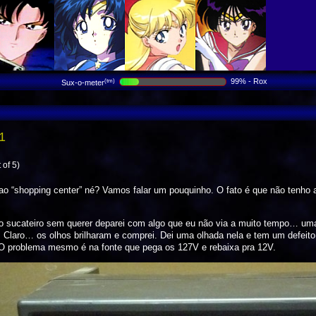
99% - Rox
(tm)
Sux-o-meter
11
 of 5)
ao “shopping center” né? Vamos falar um pouquinho. O fato é que não tenho
o no sucateiro sem querer deparei com algo que eu não via a muito tempo… 
 Claro… os olhos brilharam e comprei. Dei uma olhada nela e tem um defeito 
. O problema mesmo é na fonte que pega os 127V e rebaixa pra 12V.