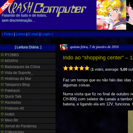
Falando de tudo e de todos,
sem discriminação…
::
Fotos
|
Livros
|
E-mail
|
Login
::
quinta-feira, 7 de janeiro de 2016
[ Leitura Diária: ]
PY2BBS
Indo ao “shopping center” – 
MSXPró
Badulaques da China
(
1
votes, average:
5,00
out
Vida de Suporte_
Histórias do Mar
Faz um tempo que eu não falo das idas 
Tabajara's Blog
algumas coisas.
Pakéquis
Numa visita que fiz no final de outubr
Quick Talk
CH-806) com seletor de canais a tambor.
Hackaday
bateria, e ligando ela em 12V, funciona
Potássio-40
Hotbit
Meio Bit
Jornal do Parabrisa
O Municipio