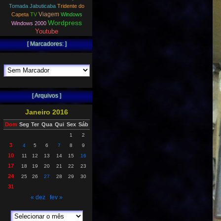
Tomada Jabuticaba
Tridente do
Viagem
Capeta
TV
Windows
Wordpress
Windows 2000
Youtube
[ Marcadores: ]
[ Arquivos ]
Janeiro 2016
Dom
Seg
Ter
Qua
Qui
Sex
Sáb
1
2
3
4
5
6
7
8
9
10
11
12
13
14
15
16
17
18
19
20
21
22
23
24
25
26
27
28
29
30
31
« dez
fev »