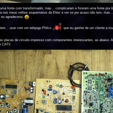
 uma fonte com transformador, mas… complicaram e fizeram uma fonte pra lá
da nos meus velhos esquemários da Eltec e ver se por acaso não tem, mas… d
 eu agradeceria.
 Bem… usar com um telejogo Philco
que eu ganhei de um cliente a mui
as placas de circuito impresso com componentes interessantes, as abaixo. Ai
de CATV.