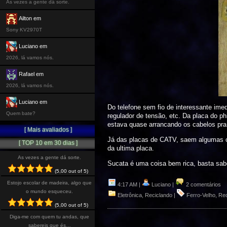
As vezes a gente dá sorte.
Ailton em
Sony KV2970T
Luciano em
2026, lá vamos nós.
Rafael em
2026, lá vamos nós.
Luciano em
Do telefone sem fio de interessante imed
Quem bate?
regulador de tensão, etc. Da placa do ph
estava quase arrancando os cabelos pra
[ Mais avaliados ]
Já das placas de CATV, saem algumas co
[ TOP 10 em 30 dias ]
da ultima placa.
As vezes a gente dá sorte.
Sucata é uma coisa bem rica, basta sab
(5,00 out of 5)
Estojo escolar de madeira, algo que
4:17 AM |
Luciano |
2 comentários
o mundo esqueceu.
Eletrônica
,
Reciclando
|
Ferro-Velho
,
Rec
(5,00 out of 5)
Diga-me com quem tu andas, que
sabereis que és…