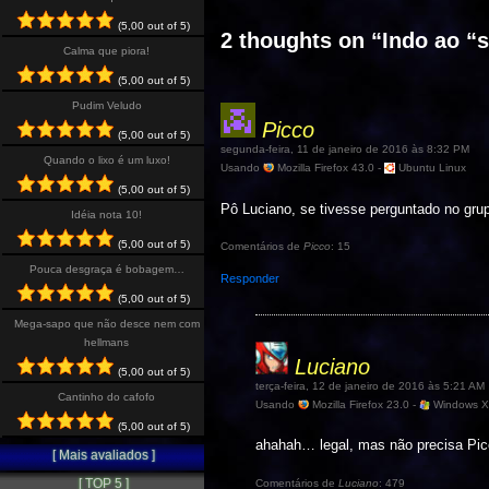
(5,00 out of 5)
2 thoughts on “
Indo ao “
Calma que piora!
(5,00 out of 5)
Pudim Veludo
Picco
(5,00 out of 5)
segunda-feira, 11 de janeiro de 2016 às 8:32 PM
Quando o lixo é um luxo!
Usando
Mozilla Firefox 43.0 -
Ubuntu Linux
(5,00 out of 5)
Pô Luciano, se tivesse perguntado no grup
Idéia nota 10!
(5,00 out of 5)
Comentários de
Picco
: 15
Pouca desgraça é bobagem…
Responder
(5,00 out of 5)
Mega-sapo que não desce nem com
hellmans
Luciano
(5,00 out of 5)
terça-feira, 12 de janeiro de 2016 às 5:21 AM
Cantinho do cafofo
Usando
Mozilla Firefox 23.0 -
Windows 
(5,00 out of 5)
ahahah… legal, mas não precisa Picc
[ Mais avaliados ]
[ TOP 5 ]
Comentários de
Luciano
: 479