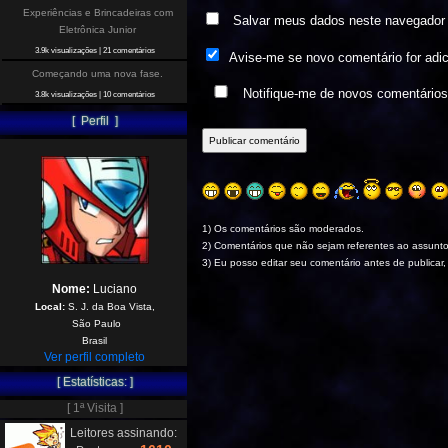
Experiências e Brincadeiras com
Salvar meus dados neste navegador 
Eletrônica Junior
3.9k visualizações
|
21 comentários
Avise-me se novo comentário for adi
Começando uma nova fase.
Notifique-me de novos comentário
3.8k visualizações
|
10 comentários
[ Perfil ]
1) Os comentários são moderados.
2) Comentários que não sejam referentes ao assunto
3) Eu posso editar seu comentário antes de publicar,
Nome:
Luciano
Local:
S. J. da Boa Vista,
São Paulo
Brasil
Ver perfil completo
[ Estatísticas: ]
[ 1ª Visita ]
Leitores assinando: