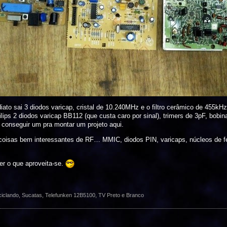
iato sai 3 diodos varicap, cristal de 10.240MHz e o filtro cerâmico de 455kH
ilips 2 diodos varicap BB112 (que custa caro por sinal), trimers de 3pF, bobin
 conseguir um pra montar um projeto aqui.
isas bem interessantes de RF… MMIC, diodos PIN, varicaps, núcleos de ferr
er o que aproveita-se.
iclando
,
Sucatas
,
Telefunken 12B5100
,
TV Preto e Branco