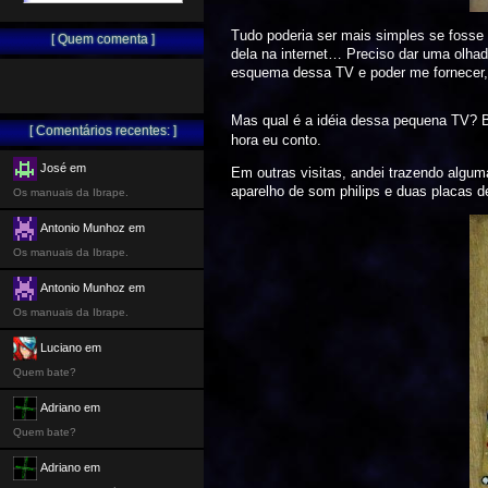
Tudo poderia ser mais simples se fosse
[ Quem comenta ]
dela na internet… Preciso dar uma olha
esquema dessa TV e poder me fornecer,
Mas qual é a idéia dessa pequena TV?
[ Comentários recentes: ]
hora eu conto.
José em
Em outras visitas, andei trazendo algum
aparelho de som philips e duas placas 
Os manuais da Ibrape.
Antonio Munhoz em
Os manuais da Ibrape.
Antonio Munhoz em
Os manuais da Ibrape.
Luciano em
Quem bate?
Adriano em
Quem bate?
Adriano em