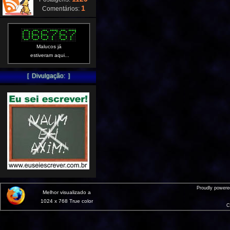
1
Comentários:
Malucos já
estiveram aqui...
[ Divulgação: ]
Proudly power
Melhor visualizado a
1024 x 768 True color
C