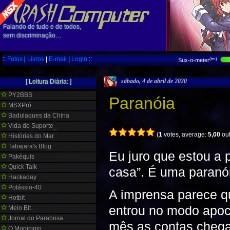
Falando de tudo e de todos,
sem discriminação…
::
Fotos
|
Livros
|
E-mail
|
Login
::
(tm)
Sux-o-meter
sábado, 4 de abril de 2020
[ Leitura Diária: ]
PY2BBS
Paranóia
MSXPró
Badulaques da China
Vida de Suporte_
(
1
votes, average:
5,00
out
Histórias do Mar
Tabajara's Blog
Eu juro que estou a 
Pakéquis
Quick Talk
casa”. É uma paranó
Hackaday
Potássio-40
A imprensa parece q
Hotbit
entrou no modo apoca
Meio Bit
Jornal do Parabrisa
mês as contas chega
O Municipio