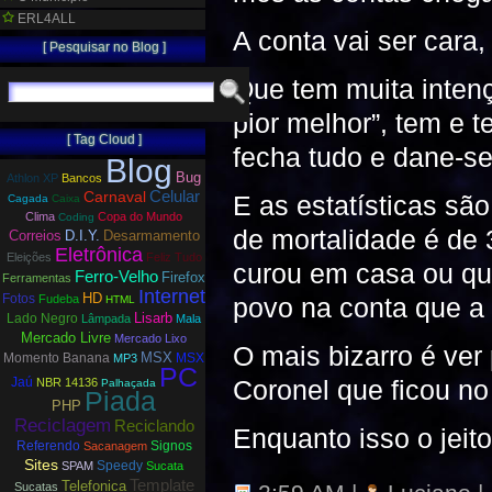
ERL4ALL
A conta vai ser cara
[ Pesquisar no Blog ]
Que tem muita intenç
pior melhor”, tem e 
[ Tag Cloud ]
fecha tudo e dane-se
Blog
Bug
Athlon XP
Bancos
Carnaval
Celular
E as estatísticas sã
Cagada
Caixa
Clima
Copa do Mundo
Coding
de mortalidade é d
Correios
D.I.Y.
Desarmamento
Eletrônica
Eleições
Feliz Tudo
curou em casa ou qu
Ferro-Velho
Firefox
Ferramentas
Internet
HD
Fotos
Fudeba
povo na conta que a
HTML
Lisarb
Lado Negro
Lâmpada
Mala
Mercado Livre
Mercado Lixo
O mais bizarro é ver
MSX
Momento Banana
MSX
MP3
PC
Jaú
Coronel que ficou n
NBR 14136
Palhaçada
Piada
PHP
Reciclagem
Reciclando
Enquanto isso o jeito
Referendo
Signos
Sacanagem
Sites
Speedy
SPAM
Sucata
Template
Telefonica
Sucatas