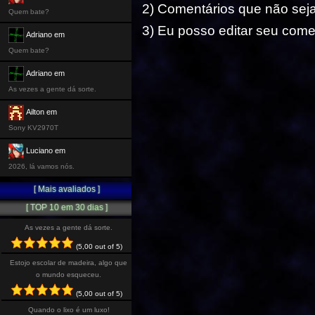
2) Comentários que não seja
Quem bate?
3) Eu posso editar seu comen
Adriano em
Quem bate?
Adriano em
As vezes a gente dá sorte.
Ailton em
Sony KV2970T
Luciano em
2026, lá vamos nós.
[ Mais avaliados ]
[ TOP 10 em 30 dias ]
As vezes a gente dá sorte.
(5,00 out of 5)
Estojo escolar de madeira, algo que
o mundo esqueceu.
(5,00 out of 5)
Quando o lixo é um luxo!