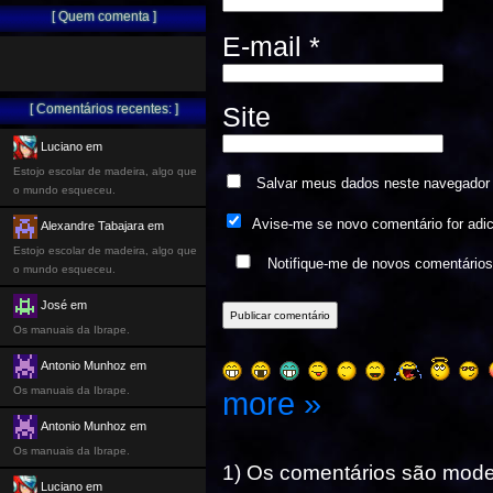
[ Quem comenta ]
E-mail
*
[ Comentários recentes: ]
Site
Luciano em
Estojo escolar de madeira, algo que
Salvar meus dados neste navegador 
o mundo esqueceu.
Avise-me se novo comentário for adi
Alexandre Tabajara em
Estojo escolar de madeira, algo que
Notifique-me de novos comentário
o mundo esqueceu.
José em
Os manuais da Ibrape.
Antonio Munhoz em
Os manuais da Ibrape.
more »
Antonio Munhoz em
Os manuais da Ibrape.
1) Os comentários são mod
Luciano em