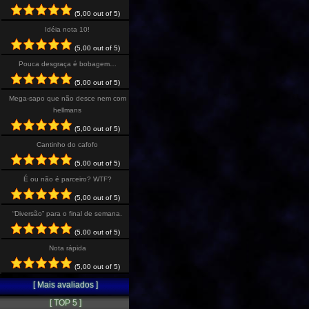
(5,00 out of 5)
Idéia nota 10!
(5,00 out of 5)
Pouca desgraça é bobagem…
(5,00 out of 5)
Mega-sapo que não desce nem com
hellmans
(5,00 out of 5)
Cantinho do cafofo
(5,00 out of 5)
É ou não é parceiro? WTF?
(5,00 out of 5)
“Diversão” para o final de semana.
(5,00 out of 5)
Nota rápida
(5,00 out of 5)
[ Mais avaliados ]
[ TOP 5 ]