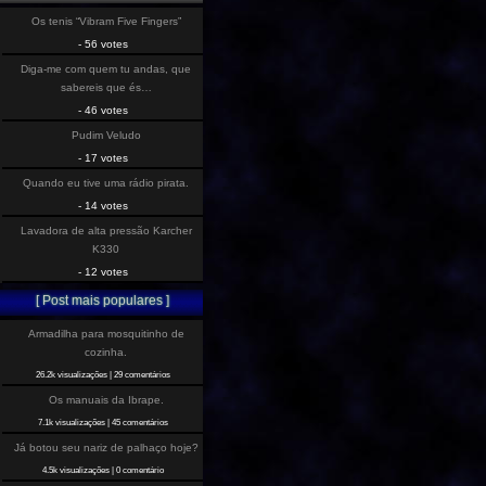
Os tenis “Vibram Five Fingers”
- 56 votes
Diga-me com quem tu andas, que
sabereis que és…
- 46 votes
Pudim Veludo
- 17 votes
Quando eu tive uma rádio pirata.
- 14 votes
Lavadora de alta pressão Karcher
K330
- 12 votes
[ Post mais populares ]
Armadilha para mosquitinho de
cozinha.
26.2k visualizações
|
29 comentários
Os manuais da Ibrape.
7.1k visualizações
|
45 comentários
Já botou seu nariz de palhaço hoje?
4.5k visualizações
|
0 comentário