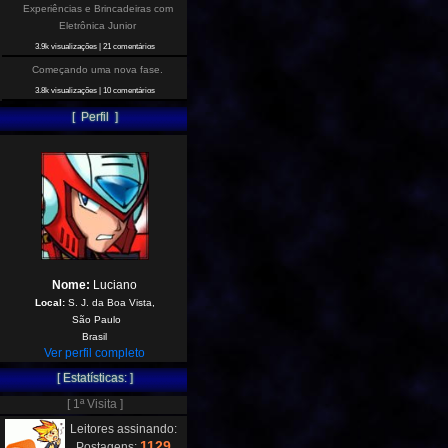
Experiências e Brincadeiras com
Eletrônica Junior
3.9k visualizações
|
21 comentários
Começando uma nova fase.
3.8k visualizações
|
10 comentários
[ Perfil ]
Nome:
Luciano
Local:
S. J. da Boa Vista,
São Paulo
Brasil
Ver perfil completo
[ Estatísticas: ]
[ 1ª Visita ]
Leitores assinando:
1129
Postagens: