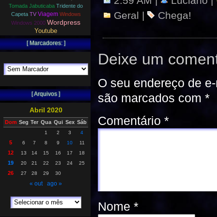
2:59 AM |
Luciano |
Tomada Jabuticaba
Tridente do
Geral
|
Chega!
Viagem
Capeta
TV
Windows
Wordpress
Windows 2000
Youtube
[ Marcadores: ]
Deixe um coment
O seu endereço de e-
[ Arquivos ]
são marcados com
*
Abril 2020
Comentário
*
Dom
Seg
Ter
Qua
Qui
Sex
Sáb
1
2
3
4
5
6
7
8
9
10
11
12
13
14
15
16
17
18
19
20
21
22
23
24
25
26
27
28
29
30
« out
ago »
Nome
*