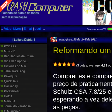
Falando de tudo e de todos,
sem discriminação…
::
Fotos
|
Livros
|
E-mail
|
Login
::
(tm)
Sux-o-meter
sexta-feira, 30 de abril de 2021
[ Leitura Diária: ]
PY2BBS
Reformando um 
MSXPró
Badulaques da China
Vida de Suporte_
(
3
votes, average:
4,33
out
Histórias do Mar
Tabajara's Blog
Comprei este compres
Pakéquis
Quick Talk
preço de praticamen
Hackaday
Schulz CSA 7.8/25 e
Potássio-40
Hotbit
esperando a vez dele
Meio Bit
as peças.
Jornal do Parabrisa
O Municipio