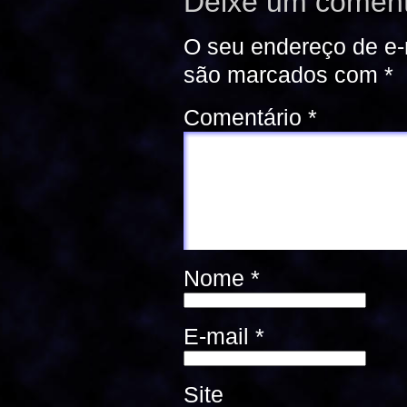
Deixe um coment
O seu endereço de e-
são marcados com
*
Comentário
*
Nome
*
E-mail
*
Site