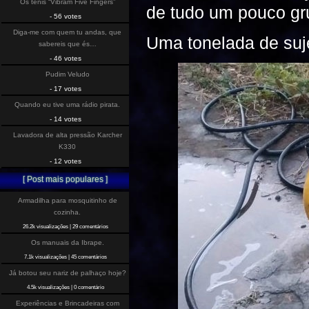
Os tenis “Vibram Five Fingers”
de tudo um pouco gr
- 56 votes
Diga-me com quem tu andas, que
Uma tonelada de suje
sabereis que és…
- 46 votes
Pudim Veludo
- 17 votes
Quando eu tive uma rádio pirata.
- 14 votes
Lavadora de alta pressão Karcher
K330
- 12 votes
[ Post mais populares ]
Armadilha para mosquitinho de
cozinha.
26.2k visualizações
|
29 comentários
Os manuais da Ibrape.
7.1k visualizações
|
45 comentários
Já botou seu nariz de palhaço hoje?
4.5k visualizações
|
0 comentário
Experiências e Brincadeiras com