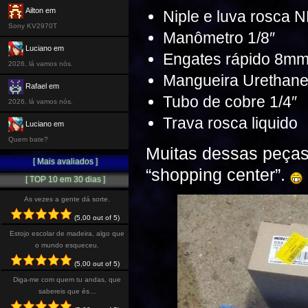
Ailton em
Niple e luva rosca N
Sony KV2970T
Manômetro 1/8″
Luciano em
Engates rápido 8m
2026, lá vamos nós.
Mangueira Urethan
Rafael em
Tubo de cobre 1/4″
2026, lá vamos nós.
Trava rosca liquido
Luciano em
Quem bate?
Muitas dessas peças 
[ Mais avaliados ]
“shopping center”.
[ TOP 10 em 30 dias ]
As vezes a gente dá sorte.
(5,00 out of 5)
Estojo escolar de madeira, algo que
o mundo esqueceu.
(5,00 out of 5)
Diga-me com quem tu andas, que
sabereis que és…