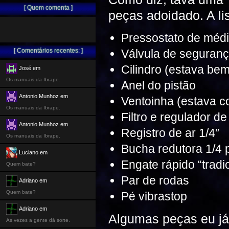
[ Quem comenta ]
peças adoidado. A li
Pressostato de médi
[ Comentários recentes: ]
Válvula de seguranç
Cilindro (estava bem
José em
Os manuais da Ibrape.
Anel do pistão
Antonio Munhoz em
Ventoinha (estava c
Os manuais da Ibrape.
Filtro e regulador d
Antonio Munhoz em
Registro de ar 1/4″
Os manuais da Ibrape.
Bucha redutora 1/4 
Luciano em
Engate rápido “tradi
Quem bate?
Par de rodas
Adriano em
Quem bate?
Pé vibrastop
Adriano em
Algumas peças eu já
As vezes a gente dá sorte.