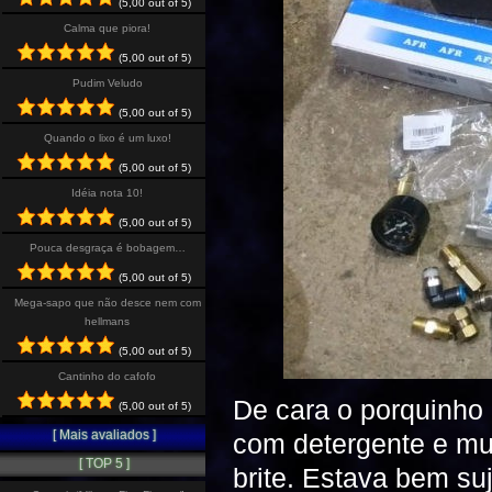
(5,00 out of 5)
Calma que piora!
(5,00 out of 5)
Pudim Veludo
(5,00 out of 5)
Quando o lixo é um luxo!
(5,00 out of 5)
Idéia nota 10!
(5,00 out of 5)
Pouca desgraça é bobagem…
(5,00 out of 5)
Mega-sapo que não desce nem com
hellmans
(5,00 out of 5)
Cantinho do cafofo
De cara o porquinho
(5,00 out of 5)
[ Mais avaliados ]
com detergente e mu
[ TOP 5 ]
brite. Estava bem suj