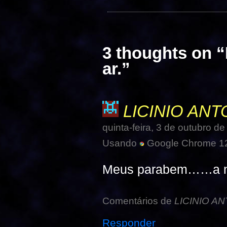
3 thoughts on “
ar.
”
LICINIO ANT
quinta-feira, 3 de outubro d
Usando
Google Chrome 12
Meus parabem……a nar
Comentários de
LICINIO A
Responder