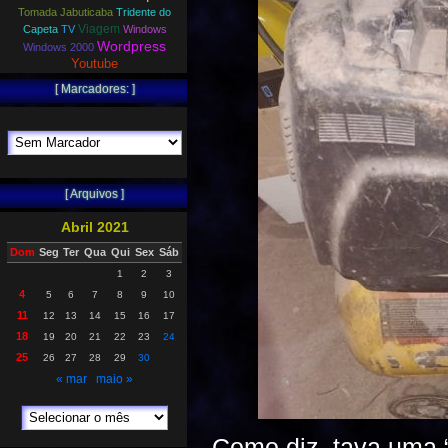
Tomada Jabuticaba
Tridente do
Viagem
Capeta
TV
Windows
Wordpress
Windows 2000
Youtube
[ Marcadores: ]
[ Arquivos ]
Abril 2021
Dom
Seg
Ter
Qua
Qui
Sex
Sáb
1
2
3
4
5
6
7
8
9
10
11
12
13
14
15
16
17
18
19
20
21
22
23
24
25
26
27
28
29
30
« mar
maio »
Como diz, tava uma “f