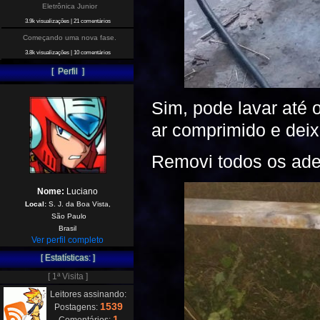
Eletrônica Junior
3.9k visualizações
|
21 comentários
Começando uma nova fase.
3.8k visualizações
|
10 comentários
[ Perfil ]
Sim, pode lavar até 
ar comprimido e deix
Removi todos os ade
Nome:
Luciano
Local:
S. J. da Boa Vista,
São Paulo
Brasil
Ver perfil completo
[ Estatísticas: ]
[ 1ª Visita ]
Leitores assinando:
1539
Postagens:
1