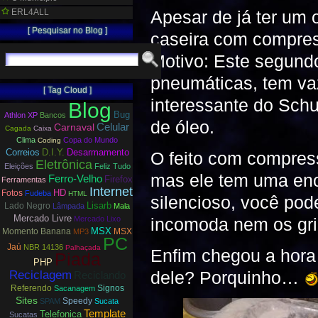
ERL4ALL
Apesar de já ter um
[ Pesquisar no Blog ]
caseira com compress
Motivo: Este segundo
pneumáticas, tem va
[ Tag Cloud ]
interessante do Sch
Blog
Bug
Athlon XP
Bancos
de óleo.
Carnaval
Celular
Cagada
Caixa
Clima
Copa do Mundo
Coding
Correios
D.I.Y.
Desarmamento
O feito com compress
Eletrônica
Eleições
Feliz Tudo
mas ele tem uma eno
Ferro-Velho
Firefox
Ferramentas
Internet
HD
Fotos
Fudeba
HTML
silencioso, você po
Lisarb
Lado Negro
Lâmpada
Mala
Mercado Livre
Mercado Lixo
incomoda nem os gril
MSX
Momento Banana
MSX
MP3
PC
Jaú
NBR 14136
Palhaçada
Enfim chegou a hora
Piada
PHP
dele? Porquinho…
Reciclagem
Reciclando
Referendo
Signos
Sacanagem
Sites
Speedy
SPAM
Sucata
Template
Telefonica
Sucatas