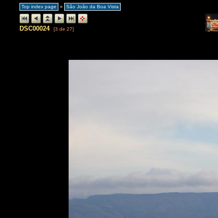
Top index page
»
São João da Boa Vista
DSC00024
[3 de 27]