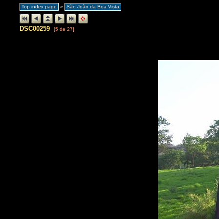
Top index page
»
São João da Boa Vista
DSC00259
[5 de 27]