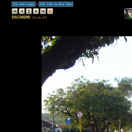
Top index page
»
São João da Boa Vista
DSC00290
[14 de 27]