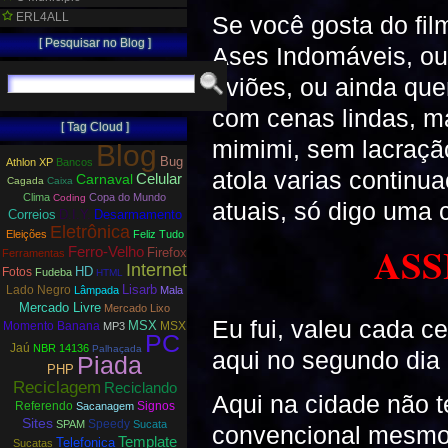
ERL4ALL
Se você gosta do fil
[ Pesquisar no Blog ]
Ases Indomáveis, ou
aviões, ou ainda que
com cenas lindas, m
[ Tag Cloud ]
mimimi, sem lacraçã
Blog
Bug
Athlon XP
Bancos
atola varias continu
Carnaval
Celular
Cagada
Caixa
Clima
Copa do Mundo
Coding
atuais, só digo uma 
Correios
D.I.Y.
Desarmamento
Eletrônica
Eleições
Feliz Tudo
ASS
Ferro-Velho
Firefox
Ferramentas
Internet
HD
Fotos
Fudeba
HTML
Lisarb
Lado Negro
Lâmpada
Mala
Mercado Livre
Mercado Lixo
Eu fui, valeu cada c
MSX
Momento Banana
MSX
MP3
PC
Jaú
NBR 14136
Palhaçada
aqui no segundo dia 
Piada
PHP
Reciclagem
Reciclando
Aqui na cidade não t
Referendo
Signos
Sacanagem
Sites
Speedy
SPAM
Sucata
convencional mesmo. 
Template
Telefonica
Sucatas