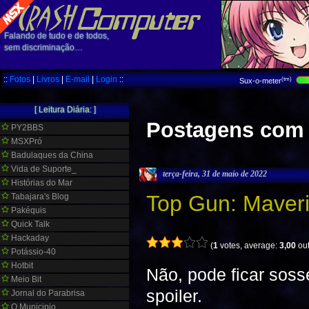
Falando de tudo e de todos,
sem discriminação…
::
Fotos
|
Livros
|
E-mail
|
Login
::
(tm)
Sux-o-meter
[ Leitura Diária: ]
Postagens com 
PY2BBS
MSXPró
Badulaques da China
Vida de Suporte_
terça-feira, 31 de maio de 2022
Histórias do Mar
Top Gun: Maver
Tabajara's Blog
Pakéquis
Quick Talk
Hackaday
(
1
votes, average:
3,00
out
Potássio-40
Hotbit
Não, pode ficar sos
Meio Bit
spoiler.
Jornal do Parabrisa
O Municipio