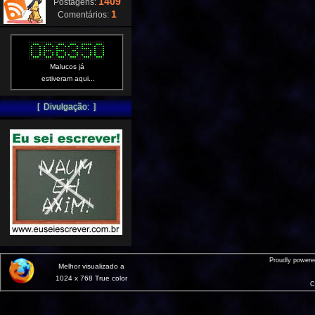
1409
Postagens:
1
Comentários:
Malucos já
estiveram aqui...
[ Divulgação: ]
Proudly power
Melhor visualizado a
1024 x 768 True color
C