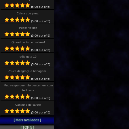
(5,00 out of 5)
Calma que piora!
(5,00 out of 5)
Pudim Veludo
(5,00 out of 5)
Quando o lixo é um luxo!
(5,00 out of 5)
Idéia nota 10!
(5,00 out of 5)
Pouca desgraça é bobagem…
(5,00 out of 5)
Mega-sapo que não desce nem com
hellmans
(5,00 out of 5)
Cantinho do cafofo
(5,00 out of 5)
[ Mais avaliados ]
[ TOP 5 ]