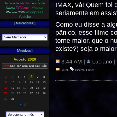
IMAX, vá! Quem foi 
Tomada Jabuticaba
Tridente do
Viagem
Capeta
TV
Windows
seriamente em assist
Wordpress
Windows 2000
Youtube
Como eu disse a algu
[ Marcadores: ]
pânico, esse filme c
torne maior, que o n
existe?) seja o maior
[ Arquivos ]
Agosto 2026
3:44 AM |
Luciano |
Dom
Seg
Ter
Qua
Qui
Sex
Sáb
Geral
|
Cinema
,
Filmes
1
6
2
3
4
5
7
8
9
10
11
12
13
14
15
16
17
18
19
20
21
22
23
24
25
26
27
28
29
30
31
« jul