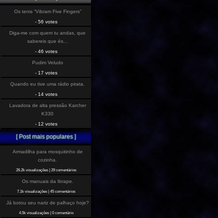
Os tenis “Vibram Five Fingers”
- 56 votes
Diga-me com quem tu andas, que
sabereis que és…
- 46 votes
Pudim Veludo
- 17 votes
Quando eu tive uma rádio pirata.
- 14 votes
Lavadora de alta pressão Karcher
K330
- 12 votes
[ Post mais populares ]
Armadilha para mosquitinho de
cozinha.
26.2k visualizações
|
29 comentários
Os manuais da Ibrape.
7.1k visualizações
|
45 comentários
Já botou seu nariz de palhaço hoje?
4.5k visualizações
|
0 comentário