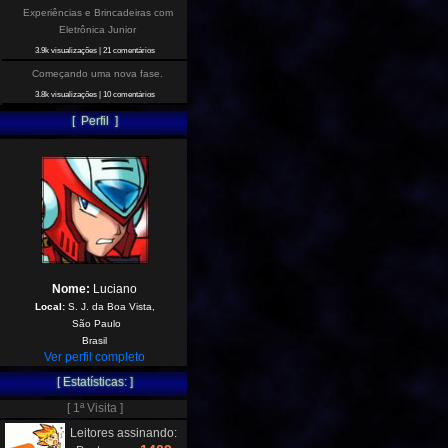
Experiências e Brincadeiras com
Eletrônica Junior
3.9k visualizações
|
21 comentários
Começando uma nova fase.
3.8k visualizações
|
10 comentários
[ Perfil ]
Nome:
Luciano
Local:
S. J. da Boa Vista,
São Paulo
Brasil
Ver perfil completo
[ Estatísticas: ]
[ 1ª Visita ]
Leitores assinando: