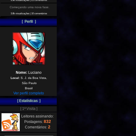
3.9k visualizações
|
21 comentários
Começando uma nova fase.
3.8k visualizações
|
10 comentários
[ Perfil ]
Nome:
Luciano
Local:
S. J. da Boa Vista,
São Paulo
Brasil
Ver perfil completo
[ Estatísticas: ]
[ 1ª Visita ]
Leitores assinando:
832
Postagens:
2
Comentários: