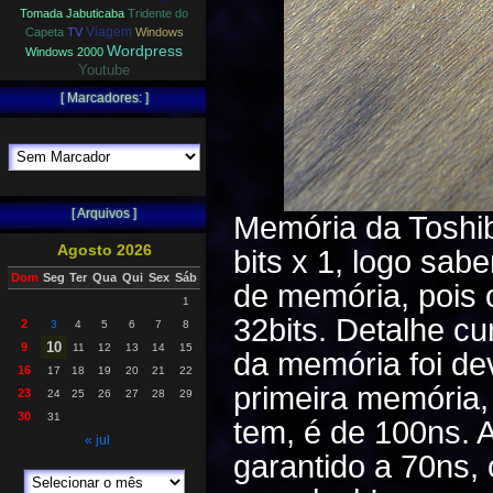
Tomada Jabuticaba
Tridente do
Viagem
Capeta
TV
Windows
Wordpress
Windows 2000
Youtube
[ Marcadores: ]
[ Arquivos ]
Memória da Toshib
Agosto 2026
bits x 1, logo sa
Dom
Seg
Ter
Qua
Qui
Sex
Sáb
de memória, pois
1
32bits. Detalhe cu
2
3
4
5
6
7
8
10
9
11
12
13
14
15
da memória foi de
16
17
18
19
20
21
22
primeira memória, 
23
24
25
26
27
28
29
30
31
tem, é de 100ns. A
« jul
garantido a 70ns,