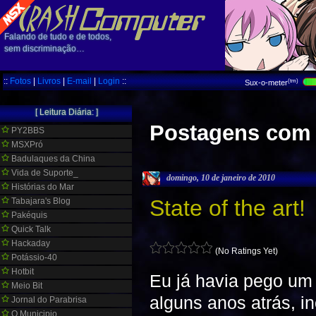
Falando de tudo e de todos,
sem discriminação…
::
Fotos
|
Livros
|
E-mail
|
Login
::
(tm)
Sux-o-meter
[ Leitura Diária: ]
Postagens com 
PY2BBS
MSXPró
Badulaques da China
Vida de Suporte_
domingo, 10 de janeiro de 2010
Histórias do Mar
State of the art!
Tabajara's Blog
Pakéquis
Quick Talk
Hackaday
(No Ratings Yet)
Potássio-40
Hotbit
Eu já havia pego um 
Meio Bit
alguns anos atrás, i
Jornal do Parabrisa
O Municipio