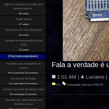
Diga-me com quem tu andas, que
sabereis que és…
- 46 votes
Pudim Veludo
- 17 votes
Quando eu tive uma rádio pirata.
- 14 votes
Lavadora de alta pressão Karcher
K330
- 12 votes
[ Post mais populares ]
Fala a verdade é
Armadilha para mosquitinho de
cozinha.
26.2k visualizações
|
29 comentários
1:01 AM |
Luciano |
Os manuais da Ibrape.
7.1k visualizações
|
45 comentários
PC
|
Antiguidade
,
Memória FPM
,
PC
Já botou seu nariz de palhaço hoje?
4.5k visualizações
|
0 comentário
Experiências e Brincadeiras com
Eletrônica Junior