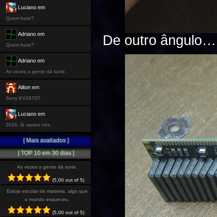
Luciano em
Quem bate?
Adriano em
De outro ângulo… 
Quem bate?
Adriano em
As vezes a gente dá sorte.
Ailton em
Sony KV2970T
Luciano em
2026, lá vamos nós.
[ Mais avaliados ]
[ TOP 10 em 30 dias ]
As vezes a gente dá sorte.
(5,00 out of 5)
Estojo escolar de madeira, algo que
o mundo esqueceu.
(5,00 out of 5)