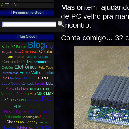
ERL4ALL
Mas ontem, ajudan
[ Pesquisar no Blog ]
de PC velho pra mand
encontro:
Conte comigo… 32 c
[ Tag Cloud ]
Blog
Bug
Athlon XP
Bancos
Carnaval
Celular
Cagada
Caixa
Clima
Copa do Mundo
Coding
Correios
D.I.Y.
Desarmamento
Eletrônica
Eleições
Feliz Tudo
Ferro-Velho
Firefox
Ferramentas
Internet
HD
Fotos
Fudeba
HTML
Lisarb
Lado Negro
Lâmpada
Mala
Mercado Livre
Mercado Lixo
MSX
Momento Banana
MSX
MP3
PC
Jaú
NBR 14136
Palhaçada
Piada
PHP
Reciclagem
Reciclando
Referendo
Signos
Sacanagem
Sites
Speedy
SPAM
Sucata
Template
Telefonica
Sucatas