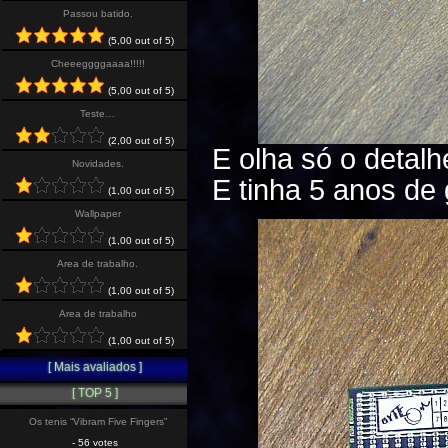
Passou batido.
(5,00 out of 5)
Cheeeggggaaaa!!!!!
(5,00 out of 5)
Teste…
(2,00 out of 5)
E olha só o deta
Novidades.
E tinha 5 anos de 
(1,00 out of 5)
Wallpaper
(1,00 out of 5)
Area de trabalho.
(1,00 out of 5)
Area de trabalho
(1,00 out of 5)
[ Mais avaliados ]
[ TOP 5 ]
Os tenis “Vibram Five Fingers”
- 56 votes