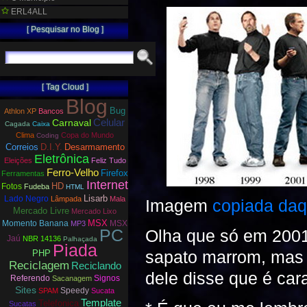
ERL4ALL
[ Pesquisar no Blog ]
[ Tag Cloud ]
Blog
Bug
Athlon XP
Bancos
Carnaval
Celular
Cagada
Caixa
Clima
Copa do Mundo
Coding
Correios
D.I.Y.
Desarmamento
Eletrônica
Eleições
Feliz Tudo
Ferro-Velho
Firefox
Ferramentas
Internet
HD
Fotos
Fudeba
HTML
Lisarb
Lado Negro
Lâmpada
Mala
Imagem
copiada daq
Mercado Livre
Mercado Lixo
MSX
Momento Banana
MSX
MP3
PC
Olha que só em 2001 
Jaú
NBR 14136
Palhaçada
Piada
sapato marrom, mas 
PHP
Reciclagem
Reciclando
dele disse que é car
Referendo
Signos
Sacanagem
Sites
Speedy
SPAM
Sucata
Template
Telefonica
Sucatas