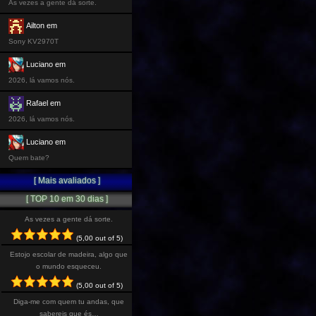
As vezes a gente dá sorte.
Ailton em
Sony KV2970T
Luciano em
2026, lá vamos nós.
Rafael em
2026, lá vamos nós.
Luciano em
Quem bate?
[ Mais avaliados ]
[ TOP 10 em 30 dias ]
As vezes a gente dá sorte.
(5,00 out of 5)
Estojo escolar de madeira, algo que
o mundo esqueceu.
(5,00 out of 5)
Diga-me com quem tu andas, que
sabereis que és…