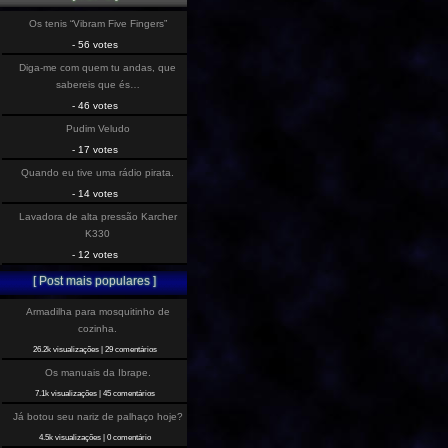
Os tenis “Vibram Five Fingers”
- 56 votes
Diga-me com quem tu andas, que
sabereis que és…
- 46 votes
Pudim Veludo
- 17 votes
Quando eu tive uma rádio pirata.
- 14 votes
Lavadora de alta pressão Karcher
K330
- 12 votes
[ Post mais populares ]
Armadilha para mosquitinho de
cozinha.
26.2k visualizações
|
29 comentários
Os manuais da Ibrape.
7.1k visualizações
|
45 comentários
Já botou seu nariz de palhaço hoje?
4.5k visualizações
|
0 comentário