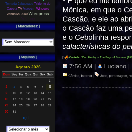
* É que eu me lembro
Tomada Jabuticaba
Tridente do
Mônica, em que o Ce
Viagem
Capeta
TV
Windows
Wordpress
Windows 2000
Cascão, e ele ao abr
Youtube
o Cascão faz uma pe
[ Marcadores: ]
e o Cebolinha respo
calacterísticas do p
[ Arquivos ]
[
Ouvindo:
‘
Don Henley – The Boys of Summer (19
7:56 AM |
Luciano |
Agosto 2026
Dom
Seg
Ter
Qua
Qui
Sex
Sáb
Cômico
,
Internet
|
Jobs
,
personagem
,
r
1
8
2
3
4
5
6
7
9
10
11
12
13
14
15
16
17
18
19
20
21
22
23
24
25
26
27
28
29
30
31
« jul