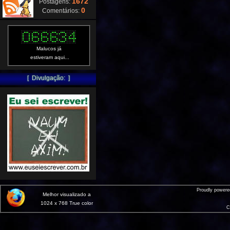
1672
Postagens:
0
Comentários:
Malucos já
estiveram aqui...
[ Divulgação: ]
Proudly power
Melhor visualizado a
1024 x 768 True color
C