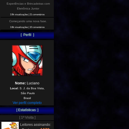
Experiências e Brincadeiras com
Eletrônica Junior
3.9k visualizações
|
21 comentários
Começando uma nova fase.
3.8k visualizações
|
10 comentários
[ Perfil ]
Nome:
Luciano
Local:
S. J. da Boa Vista,
São Paulo
Brasil
Ver perfil completo
[ Estatísticas: ]
[ 1ª Visita ]
Leitores assinando: