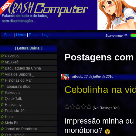
Falando de tudo e de todos,
sem discriminação…
::
Fotos
|
Livros
|
E-mail
|
Login
::
(tm)
Sux-o-meter
[ Leitura Diária: ]
Postagens com 
PY2BBS
MSXPró
Badulaques da China
Vida de Suporte_
sábado, 17 de julho de 2010
Histórias do Mar
Cebolinha na vi
Tabajara's Blog
Pakéquis
Quick Talk
Hackaday
(No Ratings Yet)
Potássio-40
Hotbit
Impressão minha ou 
Meio Bit
monótono?
Jornal do Parabrisa
O Municipio