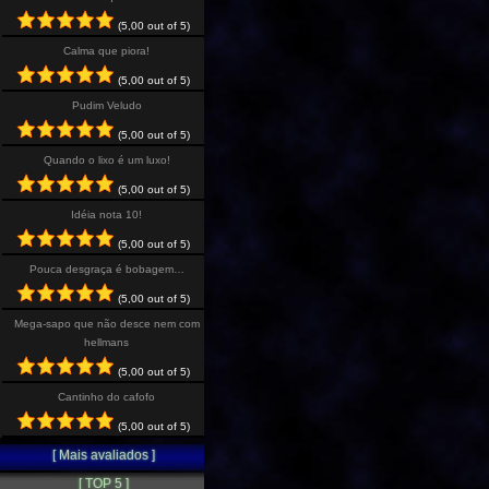
(5,00 out of 5)
Calma que piora!
(5,00 out of 5)
Pudim Veludo
(5,00 out of 5)
Quando o lixo é um luxo!
(5,00 out of 5)
Idéia nota 10!
(5,00 out of 5)
Pouca desgraça é bobagem…
(5,00 out of 5)
Mega-sapo que não desce nem com
hellmans
(5,00 out of 5)
Cantinho do cafofo
(5,00 out of 5)
[ Mais avaliados ]
[ TOP 5 ]