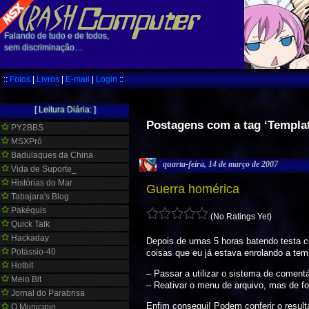
Falando de tudo e de todos,
sem discriminação…
::
Fotos
|
Livros
|
E-mail
|
Login
::
[ Leitura Diária: ]
Postagens com a tag ‘Templa
PY2BBS
MSXPró
Badulaques da China
quarta-feira, 14 de março de 2007
Vida de Suporte_
Histórias do Mar
Guerra homérica
Tabajara's Blog
Pakéquis
(No Ratings Yet)
Quick Talk
Hackaday
Depois de umas 5 horas batendo testa 
Potássio-40
coisas que eu já estava enrolando a tem
Hotbit
– Passar a utilizar o sistema de coment
Meio Bit
– Reativar o menu de arquivo, mas de f
Jornal do Parabrisa
Enfim consegui! Podem conferir o result
O Municipio