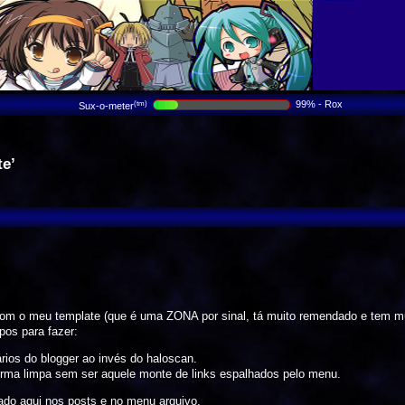
99% - Rox
(tm)
Sux-o-meter
te’
com o meu template (que é uma ZONA por sinal, tá muito remendado e tem m
pos para fazer:
ários do blogger ao invés do haloscan.
orma limpa sem ser aquele monte de links espalhados pelo menu.
ado aqui nos posts e no menu arquivo.