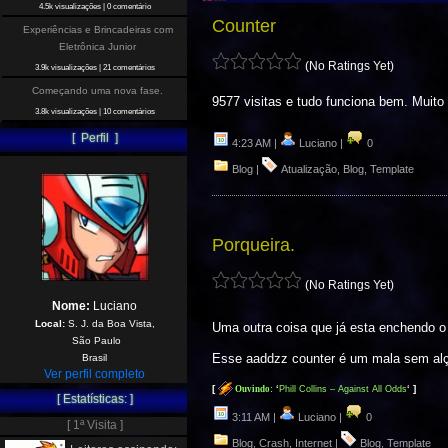
4.5k visualizações
|
0 comentário
Counter
Experiências e Brincadeiras com
Eletrônica Junior
(No Ratings Yet)
3.9k visualizações
|
21 comentários
Começando uma nova fase.
9577 visitas e tudo funciona bem. Muit
3.8k visualizações
|
10 comentários
[ Perfil ]
4:23 AM |
Luciano |
0
Blog
|
Atualização
,
Blog
,
Template
Porqueira.
(No Ratings Yet)
Nome:
Luciano
Local:
S. J. da Boa Vista,
Uma outra coisa que já esta enchendo o s
São Paulo
Esse aaddzz counter é um mala sem alça,
Brasil
Ver perfil completo
[
]
Ouvindo:
‘
Phill Collins – Against All Odds
‘
[ Estatísticas: ]
3:11 AM |
Luciano |
0
[ 1ª Visita ]
Blog
,
Crash
,
Internet
|
Blog
,
Template