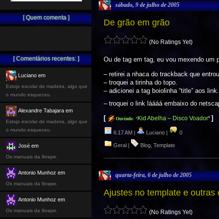
sábado, 9 de julho de 2005
[ Quem comenta ]
De grão em grão
(No Ratings Yet)
[ Comentários recentes: ]
Ou de tag em tag, eu vou mexendo um p
– retirei a nhaca do trackback que entro
Luciano em
– troquei a tirinha do topo.
Estojo escolar de madeira, algo que
– adicionei a tag boiolinha “title” aos link
o mundo esqueceu.
– troquei o link láááá embaixo do netscap
Alexandre Tabajara em
[
]
Kid Abelha – Disco Voador
‘
Ouvindo:
‘
Estojo escolar de madeira, algo que
o mundo esqueceu.
6:17 AM |
Luciano |
0
Geral
|
Blog
,
Template
José em
Os manuais da Ibrape.
Antonio Munhoz em
quarta-feira, 6 de julho de 2005
Os manuais da Ibrape.
Ajustes no template e outras
Antonio Munhoz em
Os manuais da Ibrape.
(No Ratings Yet)