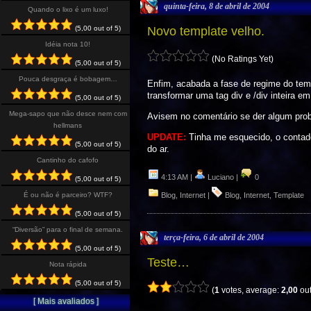
quinta-feira, 8 de abril de 2004
Quando o lixo é um luxo!
Novo template velho.
(5,00 out of 5)
Idéia nota 10!
(No Ratings Yet)
(5,00 out of 5)
Pouca desgraça é bobagem…
Enfim, acabada a fase de regime do tem
transformar uma tag div e /div inteira em
(5,00 out of 5)
Mega-sapo que não desce nem com
Avisem no comentário se der algum pro
hellmans
UPDATE:
Tinha me esquecido, o contado
(5,00 out of 5)
do ar.
Cantinho do cafofo
4:13 AM |
Luciano |
0
(5,00 out of 5)
Blog
,
Internet
|
Blog
,
Internet
,
Template
É ou não é parceiro? WTF?
(5,00 out of 5)
“Diversão” para o final de semana.
terça-feira, 6 de abril de 2004
(5,00 out of 5)
Teste…
Nota rápida
(5,00 out of 5)
(
1
votes, average:
2,00
out
[ Mais avaliados ]