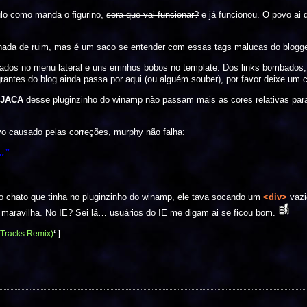
tulo como manda o figurino,
sera que vai funcionar?
e já funcionou. O povo ai
nada de ruim, mas é um saco se entender com essas tags malucas do blogge
bados no menu lateral e uns errinhos bobos no template. Dos links bombados,
egrantes do blog ainda passa por aqui (ou alguém souber), por favor deixe um
a
JACA
desse pluginzinho do winamp não passam mais as cores relativas para
o causado pelas correções, murphy não falha:
s…”
ho chato que tinha no pluginzinho do winamp, ele tava socando um
<div>
vazi
a maravilha. No IE? Sei lá… usuários do IE me digam ai se ficou bom.
]
 Tracks Remix)
‘