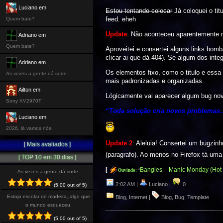
Luciano em
Estou tentando colocar
Já coloquei o ti
feed. eheh
Quem bate?
Update
: Não aconteceu aparentemente 
Adriano em
Quem bate?
Aproveitei e consertei alguns links bom
clicar ai que dá 404). Se algum dos int
Adriano em
Os elementos fixo, como o titulo e ess
As vezes a gente dá sorte.
mais padronizadas e organizadas.
Ailton em
Lógicamente vai aparecer algum bug nov
Sony KV2970T
“Toda solução cria novos problema
Luciano em
2026, lá vamos nós.
Update 2
: Aleluia! Consertei um bugzin
[ Mais avaliados ]
(paragrafo). Ao menos no Firefox tá um
[ TOP 10 em 30 dias ]
[
Bangles – Manic Monday (Hot
Ouvindo:
‘
As vezes a gente dá sorte.
2:02 AM |
Luciano |
0
(5,00 out of 5)
Estojo escolar de madeira, algo que
Blog
,
Internet
|
Blog
,
Bug
,
Template
o mundo esqueceu.
(5,00 out of 5)