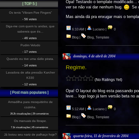
Opa! Testando o template modificado… 
[ TOP 5 ]
ver se não vai dar nenhum bug.
Se d
Os tenis “Vibram Five Fingers”
Mas ainda dá pra enxugar mais o templa
- 56 votes
Diga-me com quem tu andas, que
6:10 AM |
Luciano |
0
sabereis que és…
Blog
|
Blog
,
Template
- 46 votes
Pudim Veludo
- 17 votes
domingo, 4 de abril de 2004
Quando eu tive uma rádio pirata.
- 14 votes
Regime.
Lavadora de alta pressão Karcher
K330
(No Ratings Yet)
- 12 votes
Opa! O layout do blog esta passando por
[ Post mais populares ]
leve… logo logo já tem versão beta no 
Armadilha para mosquitinho de
cozinha.
5:12 AM |
Luciano |
0
26.2k visualizações
|
29 comentários
Blog
|
Blog
,
Template
Os manuais da Ibrape.
7.1k visualizações
|
45 comentários
Já botou seu nariz de palhaço hoje?
quarta-feira, 11 de fevereiro de 2004