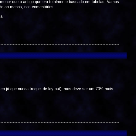
menor que o antigo que era totalmente baseado em tabelas. Vamos
ido ao menos, nos comentários.
ma.
nico já que nunca troquei de lay-out), mas deve ser um 70% mais