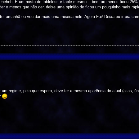
eheheh. É um misto de tableless e table mesmo… bem ao menos ficou 25% 
er o menos que não der, deixe uma opinião de ficou um pouquinho mais ráp
te, amanhã eu vou dar mais uma mexida nele. Agora Fui! Deixa eu ir pra ca
 um regime, pelo que espero, deve ter a mesma aparência do atual (alias, ú
ar