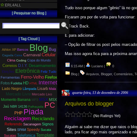
ERL4ALL
Tudo isso porque algum “gênio” lá no goo
[ Pesquisar no Blog ]
Ficaram pra por de volta para funcionar:
– Track Back.
E para adicionar:
[ Tag Cloud ]
– Opção de filtrar os post pelos marcado
Blog
Bug
Athlon XP
Bancos
Mas isso agora fica para a próxima arra
Carnaval
Celular
Cagada
Caixa
Clima
Copa do Mundo
Coding
Correios
D.I.Y.
Desarmamento
6:15 AM |
Luciano |
0
Eletrônica
Eleições
Feliz Tudo
Blog
|
Arquivos
,
Blogger
,
Comentários
,
T
Ferro-Velho
Firefox
Ferramentas
Internet
HD
Fotos
Fudeba
HTML
Lisarb
Lado Negro
Lâmpada
Mala
quarta-feira, 13 de dezembro de 2006
Mercado Livre
Mercado Lixo
MSX
Momento Banana
MSX
MP3
PC
Arquivos do blogger
Jaú
NBR 14136
Palhaçada
Piada
PHP
(No Ratings Yet)
Reciclagem
Reciclando
Referendo
Signos
Sacanagem
Alguém ai sabe me dizer que raios o bl
Sites
Speedy
SPAM
Sucata
lado, pra ficar algo mais organizado e 
Template
Telefonica
Sucatas