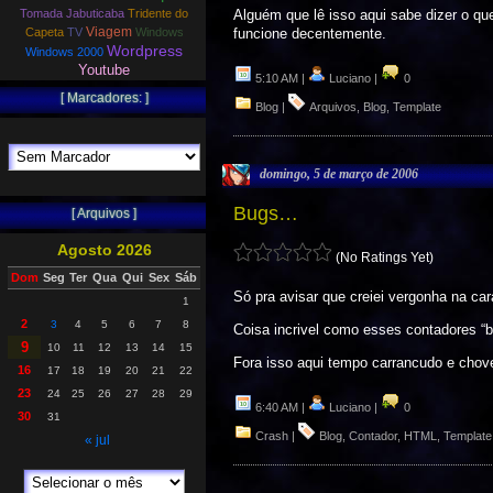
Tomada Jabuticaba
Tridente do
Alguém que lê isso aqui sabe dizer o que
Viagem
Capeta
TV
Windows
funcione decentemente.
Wordpress
Windows 2000
Youtube
5:10 AM |
Luciano |
0
[ Marcadores: ]
Blog
|
Arquivos
,
Blog
,
Template
domingo, 5 de março de 2006
Bugs…
[ Arquivos ]
Agosto 2026
(No Ratings Yet)
Dom
Seg
Ter
Qua
Qui
Sex
Sáb
Só pra avisar que creiei vergonha na car
1
2
3
4
5
6
7
8
Coisa incrivel como esses contadores “b
9
10
11
12
13
14
15
Fora isso aqui tempo carrancudo e chov
16
17
18
19
20
21
22
23
24
25
26
27
28
29
6:40 AM |
Luciano |
0
30
31
Crash
|
Blog
,
Contador
,
HTML
,
Template
« jul