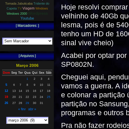
Tomada Jabuticaba
Tridente do
Hoje resolvi compra
Viagem
Capeta
TV
Windows
Wordpress
Windows 2000
velhinho de 40Gb q
Youtube
lesma, pois é de 54
[ Marcadores: ]
tenho um HD de 160Gb
sinal vive cheio)
Acabei por optar po
[ Arquivos ]
SP0802N.
Março 2006
Dom
Seg
Ter
Qua
Qui
Sex
Sáb
Cheguei aqui, pendur
1
2
3
4
vamos a guerra. A id
5
6
7
8
9
10
11
12
13
14
15
16
17
18
e colonar a partiçã
19
20
21
22
23
24
25
partição no Sansung
26
27
28
29
30
31
« fev
abr »
programas e outros b
Pra não fazer rodeios