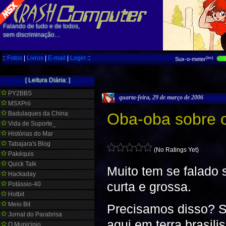
Falando de tudo e de todos,
sem discriminação…
::
Fotos
|
Livros
|
E-mail
|
Login
::
(tm)
Sux-o-meter
[ Leitura Diária: ]
PY2BBS
quarta-feira, 29 de março de 2006
MSXPró
Badulaques da China
Oba-oba sobre o 
Vida de Suporte_
Histórias do Mar
Tabajara's Blog
(No Ratings Yet)
Pakéquis
Quick Talk
Muito tem se falado 
Hackaday
curta e grossa.
Potássio-40
Hotbit
Meio Bit
Precisamos disso? S
Jornal do Parabrisa
aqui em terra brasili
O Municipio