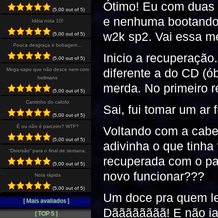
Ótimo! Eu com duas 
(5,00 out of 5)
e nenhuma bootando,
Idéia nota 10!
w2k sp2. Vai essa 
(5,00 out of 5)
Pouca desgraça é bobagem…
Inicio a recuperação
(5,00 out of 5)
diferente a do CD (ób
Mega-sapo que não desce nem com
hellmans
merda. No primeiro r
(5,00 out of 5)
Cantinho do cafofo
Sai, fui tomar um ar f
(5,00 out of 5)
É ou não é parceiro? WTF?
Voltando com a cabe
(5,00 out of 5)
adivinha o que tinha 
“Diversão” para o final de semana.
recuperada com o pa
(5,00 out of 5)
novo funcionar???
Nota rápida
(5,00 out of 5)
Um doce pra quem le
[ Mais avaliados ]
Dãããããããã! E não ia
[ TOP 5 ]