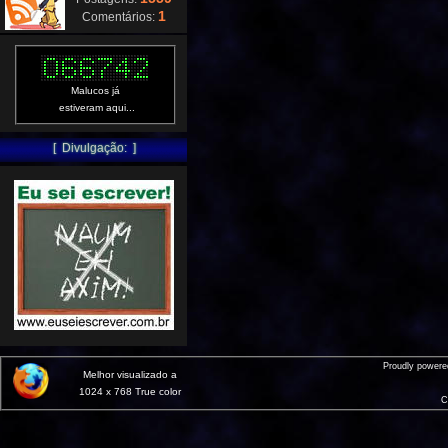
1
Comentários:
Malucos já
estiveram aqui...
[ Divulgação: ]
Proudly power
Melhor visualizado a
1024 x 768 True color
C