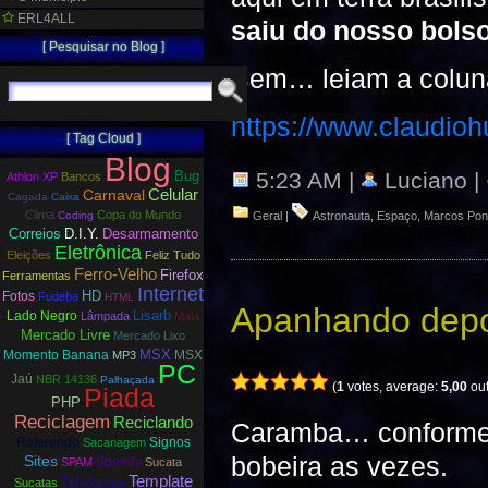
ERL4ALL
saiu do nosso bols
[ Pesquisar no Blog ]
Bem… leiam a coluna
https://www.claudioh
[ Tag Cloud ]
Blog
Bug
5:23 AM |
Luciano |
Athlon XP
Bancos
Carnaval
Celular
Cagada
Caixa
Clima
Copa do Mundo
Coding
Geral
|
Astronauta
,
Espaço
,
Marcos Pon
Correios
D.I.Y.
Desarmamento
Eletrônica
Eleições
Feliz Tudo
Ferro-Velho
Firefox
Ferramentas
Internet
HD
Fotos
Fudeba
HTML
Apanhando depo
Lisarb
Lado Negro
Lâmpada
Mala
Mercado Livre
Mercado Lixo
MSX
Momento Banana
MSX
MP3
PC
Jaú
NBR 14136
Palhaçada
(
1
votes, average:
5,00
out
Piada
PHP
Reciclagem
Reciclando
Caramba… conforme 
Referendo
Signos
Sacanagem
bobeira as vezes.
Sites
Speedy
SPAM
Sucata
Template
Telefonica
Sucatas