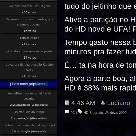
tudo do jeitinho que 
Os tenis “Vibram Five Fingers”
- 56 votes
Ativo a partição no 
Diga-me com quem tu andas, que
sabereis que és…
do HD novo e UFA! 
- 46 votes
Pudim Veludo
Tempo gasto nessa b
- 17 votes
minutos pra fazer tu
Quando eu tive uma rádio pirata.
- 14 votes
É… ta na hora de to
Lavadora de alta pressão Karcher
K330
Agora a parte boa, 
- 12 votes
[ Post mais populares ]
HD é 38% mais rápi
Armadilha para mosquitinho de
cozinha.
4:46 AM |
Luciano |
26.2k visualizações
|
29 comentários
Os manuais da Ibrape.
PC
|
HD
,
Upgrade
,
Windows 2000
7.1k visualizações
|
45 comentários
Já botou seu nariz de palhaço hoje?
4.5k visualizações
|
0 comentário