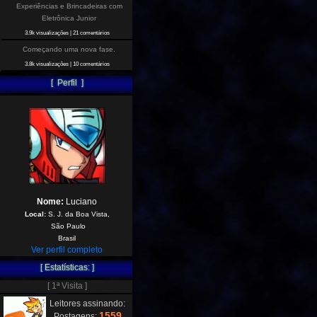
Experiências e Brincadeiras com
Eletrônica Junior
3.9k visualizações
|
21 comentários
Começando uma nova fase.
3.8k visualizações
|
10 comentários
[ Perfil ]
Nome:
Luciano
Local:
S. J. da Boa Vista,
São Paulo
Brasil
Ver perfil completo
[ Estatísticas: ]
[ 1ª Visita ]
Leitores assinando:
1559
Postagens: