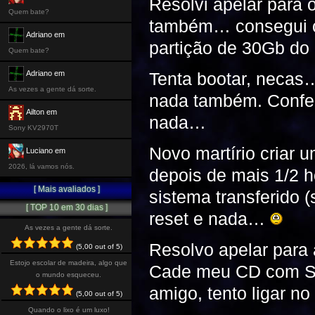
Resolvi apelar para
Quem bate?
também… consegui co
Adriano em
partição de 30Gb do
Quem bate?
Adriano em
Tenta bootar, necas
As vezes a gente dá sorte.
nada também. Confere 
Ailton em
nada…
Sony KV2970T
Novo martírio criar u
Luciano em
2026, lá vamos nós.
depois de mais 1/2 h
[ Mais avaliados ]
sistema transferido 
[ TOP 10 em 30 dias ]
reset e nada…
As vezes a gente dá sorte.
Resolvo apelar para
(5,00 out of 5)
Estojo escolar de madeira, algo que
Cade meu CD com SP4
o mundo esqueceu.
amigo, tento ligar no 
(5,00 out of 5)
Quando o lixo é um luxo!