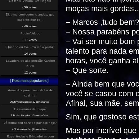
Os tenis “Vibram Five Fingers”
moças mais gordas
- 56 votes
Diga-me com quem tu andas, que
– Marcos ,tudo bem
sabereis que és…
- 46 votes
– Nossa parabéns po
Pudim Veludo
– Vai ser muito bom
- 17 votes
Quando eu tive uma rádio pirata.
talento para nada em
- 14 votes
horas, você ganha a
Lavadora de alta pressão Karcher
K330
– Que sorte.
- 12 votes
[ Post mais populares ]
– Ainda bem que voc
Armadilha para mosquitinho de
você se casou com e
cozinha.
Afinal, sua mãe, se
26.2k visualizações
|
29 comentários
Os manuais da Ibrape.
Sim, que gostoso est
7.1k visualizações
|
45 comentários
Já botou seu nariz de palhaço hoje?
Mas por incrível que
4.5k visualizações
|
0 comentário
Experiências e Brincadeiras com