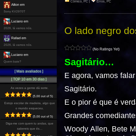
Cômico
,
PC
|
Erros
,
PC
Ailton em
Sony KV2970T
Luciano em
O lado negro do
2026, lá vamos nós.
Rafael em
2026, lá vamos nós.
(No Ratings Yet)
Luciano em
Sagitário…
Quem bate?
[ Mais avaliados ]
E agora, vamos falar
[ TOP 10 em 30 dias ]
Sagitário.
As vezes a gente dá sorte.
(5,00 out of 5)
E o pior é que é ver
Estojo escolar de madeira, algo que
o mundo esqueceu.
Grandes comediantes,
(5,00 out of 5)
Diga-me com quem tu andas, que
Woody Allen, Bete Mi
sabereis que és…