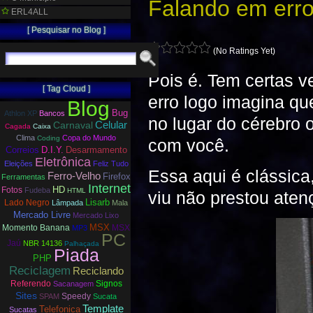
Falando em erro
ERL4ALL
[ Pesquisar no Blog ]
(No Ratings Yet)
Pois é. Tem certas 
[ Tag Cloud ]
erro logo imagina qu
Blog
Bug
Athlon XP
Bancos
no lugar do cérebro
Carnaval
Celular
Cagada
Caixa
Clima
Copa do Mundo
Coding
com você.
Correios
D.I.Y.
Desarmamento
Eletrônica
Eleições
Feliz Tudo
Essa aqui é clássica,
Ferro-Velho
Firefox
Ferramentas
Internet
HD
Fotos
Fudeba
HTML
viu não prestou aten
Lisarb
Lado Negro
Lâmpada
Mala
Mercado Livre
Mercado Lixo
MSX
Momento Banana
MSX
MP3
PC
Jaú
NBR 14136
Palhaçada
Piada
PHP
Reciclagem
Reciclando
Referendo
Signos
Sacanagem
Sites
Speedy
SPAM
Sucata
Template
Telefonica
Sucatas