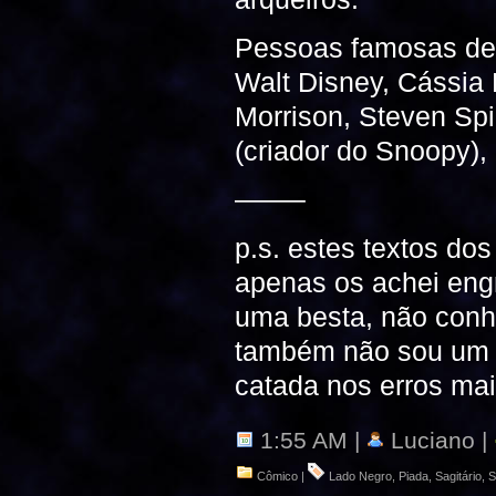
Pessoas famosas de 
Walt Disney, Cássia E
Morrison, Steven Spi
(criador do Snoopy), 
——–
p.s. estes textos do
apenas os achei eng
uma besta, não conh
também não sou um g
catada nos erros mai
1:55 AM |
Luciano |
Cômico
|
Lado Negro
,
Piada
,
Sagitário
,
S