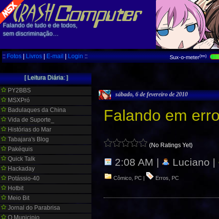
Falando de tudo e de todos,
sem discriminação…
::
Fotos
|
Livros
|
E-mail
|
Login
::
(tm)
Sux-o-meter
[ Leitura Diária: ]
PY2BBS
sábado, 6 de fevereiro de 2010
MSXPró
Badulaques da China
Falando em erro
Vida de Suporte_
Histórias do Mar
Tabajara's Blog
(No Ratings Yet)
Pakéquis
Quick Talk
2:08 AM |
Luciano |
Hackaday
Potássio-40
Cômico
,
PC
|
Erros
,
PC
Hotbit
Meio Bit
Jornal do Parabrisa
O Municipio