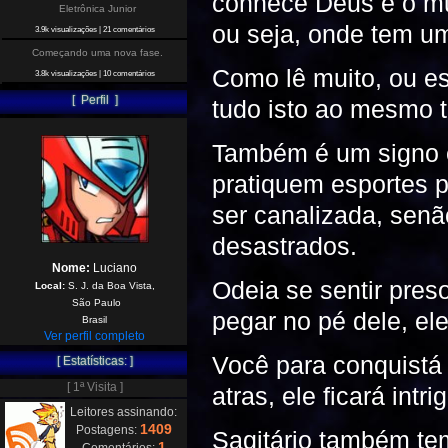
conhece Deus e o mu
Eletrônica Junior
ou seja, onde tem um
3.9k visualizações
|
21 comentários
Começando uma nova fase.
Como lê muito, ou es
3.8k visualizações
|
10 comentários
[ Perfil ]
tudo isto ao mesmo 
Também é um signo e
pratiquem esportes p
ser canalizada, sen
desastrados.
Nome:
Luciano
Odeia se sentir pres
Local:
S. J. da Boa Vista,
São Paulo
pegar no pé dele, ele
Brasil
Ver perfil completo
Você para conquistá 
[ Estatísticas: ]
[ 1ª Visita ]
atras, ele ficará intri
Leitores assinando:
1409
Postagens:
Sagitário também tem
1