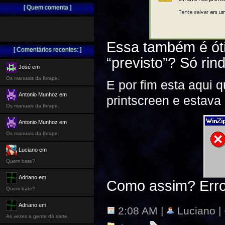
[ Quem comenta ]
Essa também é óti
[ Comentários recentes: ]
“previsto”? Só r
José em
Os manuais da Ibrape.
E por fim esta aqui 
Antonio Munhoz em
printscreen e estava
Os manuais da Ibrape.
Antonio Munhoz em
Os manuais da Ibrape.
Luciano em
Quem bate?
Adriano em
Como assim? Err
Quem bate?
Adriano em
2:08 AM |
Luciano |
As vezes a gente dá sorte.