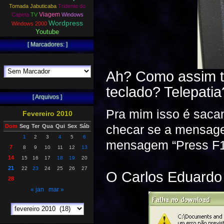
Tomada Jabuticaba
Tridente do
Viagem
Capeta
TV
Windows
Wordpress
Windows 2000
Youtube
[ Marcadores: ]
Ah? Como assim te
teclado? Telepatia
[ Arquivos ]
Pra mim isso é sac
Fevereiro 2010
checar se a mensagem
Dom
Seg
Ter
Qua
Qui
Sex
Sáb
1
2
3
4
5
6
mensagem “Press F1
7
8
9
10
11
12
13
14
15
16
17
18
19
20
21
22
23
24
25
26
27
O Carlos Eduardo
28
« jan
mar »