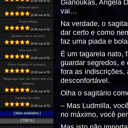
Gianoukas, Angela Di
(5,00 out of 5)
Calma que piora!
vai…
(5,00 out of 5)
Na verdade, o sagita
Pudim Veludo
(5,00 out of 5)
dar certo e como nem
Quando o lixo é um luxo!
faz uma piada e bola
(5,00 out of 5)
Idéia nota 10!
É um tagarela nato, 
(5,00 out of 5)
guardar segredos, e 
Pouca desgraça é bobagem…
fora as indiscrições
(5,00 out of 5)
desconfortável.
Mega-sapo que não desce nem com
hellmans
Olha o sagitário com
(5,00 out of 5)
Cantinho do cafofo
– Mas Ludmilla, voc
(5,00 out of 5)
no máximo, você per
[ Mais avaliados ]
[ TOP 5 ]
Mas isto não importa