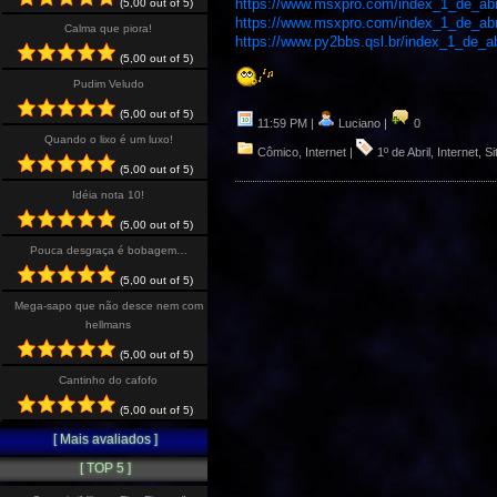
https://www.msxpro.com/index_1_de_abr
(5,00 out of 5)
https://www.msxpro.com/index_1_de_abr
Calma que piora!
https://www.py2bbs.qsl.br/index_1_de_a
(5,00 out of 5)
Pudim Veludo
(5,00 out of 5)
11:59 PM |
Luciano |
0
Quando o lixo é um luxo!
Cômico
,
Internet
|
1º de Abril
,
Internet
,
Si
(5,00 out of 5)
Idéia nota 10!
(5,00 out of 5)
Pouca desgraça é bobagem…
(5,00 out of 5)
Mega-sapo que não desce nem com
hellmans
(5,00 out of 5)
Cantinho do cafofo
(5,00 out of 5)
[ Mais avaliados ]
[ TOP 5 ]