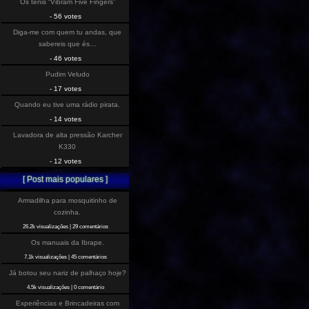
Os tenis “Vibram Five Fingers”
- 56 votes
Diga-me com quem tu andas, que
sabereis que és…
- 46 votes
Pudim Veludo
- 17 votes
Quando eu tive uma rádio pirata.
- 14 votes
Lavadora de alta pressão Karcher
K330
- 12 votes
[ Post mais populares ]
Armadilha para mosquitinho de
cozinha.
26.2k visualizações
|
29 comentários
Os manuais da Ibrape.
7.1k visualizações
|
45 comentários
Já botou seu nariz de palhaço hoje?
4.5k visualizações
|
0 comentário
Experiências e Brincadeiras com