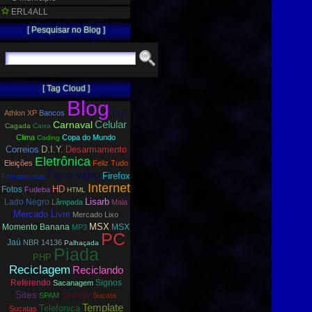
ERL4ALL
[ Pesquisar no Blog ]
[ Tag Cloud ]
Blog
Bug
Athlon XP
Bancos
Carnaval
Celular
Cagada
Caixa
Clima
Copa do Mundo
Coding
Correios
D.I.Y.
Desarmamento
Eletrônica
Eleições
Feliz Tudo
Ferro-Velho
Firefox
Ferramentas
Internet
HD
Fotos
Fudeba
HTML
Lisarb
Lado Negro
Lâmpada
Mala
Mercado Livre
Mercado Lixo
MSX
Momento Banana
MSX
MP3
PC
Jaú
NBR 14136
Palhaçada
Piada
PHP
Reciclagem
Reciclando
Referendo
Signos
Sacanagem
Sites
Speedy
SPAM
Sucata
Template
Telefonica
Sucatas