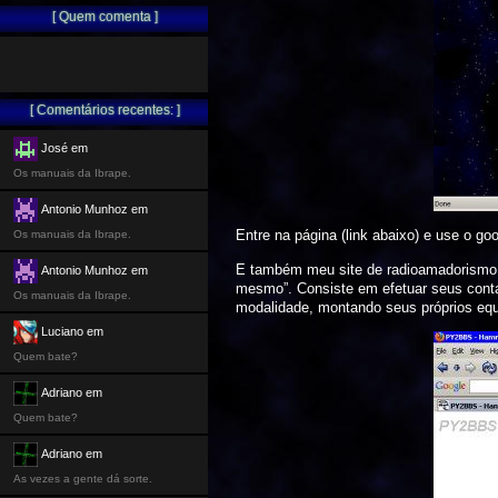
[ Quem comenta ]
[ Comentários recentes: ]
José em
Os manuais da Ibrape.
Antonio Munhoz em
Entre na página (link abaixo) e use o go
Os manuais da Ibrape.
E também meu site de radioamadorismo. 
Antonio Munhoz em
mesmo”. Consiste em efetuar seus cont
Os manuais da Ibrape.
modalidade, montando seus próprios equip
Luciano em
Quem bate?
Adriano em
Quem bate?
Adriano em
As vezes a gente dá sorte.