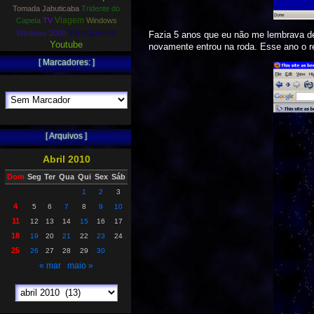
Tomada Jabuticaba
Tridente do
Viagem
Capeta
TV
Windows
Wordpress
Windows 2000
Fazia 5 anos que eu não me lembrava de
Youtube
novamente entrou na roda. Esse ano o re
[ Marcadores: ]
[ Arquivos ]
Abril 2010
Dom
Seg
Ter
Qua
Qui
Sex
Sáb
1
2
3
4
5
6
7
8
9
10
11
12
13
14
15
16
17
18
19
20
21
22
23
24
25
26
27
28
29
30
« mar
maio »