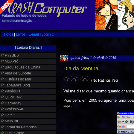
Falando de tudo e de todos,
sem discriminação…
::
Fotos
|
Livros
|
E-mail
|
Login
::
[ Leitura Diária: ]
PY2BBS
quinta-feira, 1 de abril de 2010
MSXPró
Badulaques da China
Dia da Mentira.
Vida de Suporte_
Histórias do Mar
(No Ratings Yet)
Tabajara's Blog
Vai me dizer que mesmo quando crianç
Pakéquis
Quick Talk
Pois bem, em 2005 eu aprontei uma boa 
Hackaday
aqui:
Potássio-40
Hotbit
Meio Bit
Jornal do Parabrisa
O Municipio