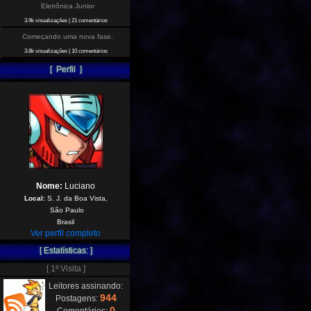
Eletrônica Junior
3.9k visualizações
|
21 comentários
Começando uma nova fase.
3.8k visualizações
|
10 comentários
[ Perfil ]
Nome:
Luciano
Local:
S. J. da Boa Vista,
São Paulo
Brasil
Ver perfil completo
[ Estatísticas: ]
[ 1ª Visita ]
Leitores assinando:
944
Postagens:
0