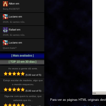
Ailton em
Sony KV2970T
Luciano em
2026, lá vamos nós.
Rafael em
2026, lá vamos nós.
Luciano em
Quem bate?
[ Mais avaliados ]
[ TOP 10 em 30 dias ]
As vezes a gente dá sorte.
(5,00 out of 5)
Estojo escolar de madeira, algo que
o mundo esqueceu.
(5,00 out of 5)
Diga-me com quem tu andas, que
Para ver as páginas HTML originais deste
sabereis que és…