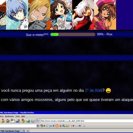
99% - Rox
(tm)
Sux-o-meter
a você nunca pregou uma peça em alguém no dia
1º de Abril
?
com vários amigos msxzeiros, alguns pelo que sei quase tiveram um ataque 