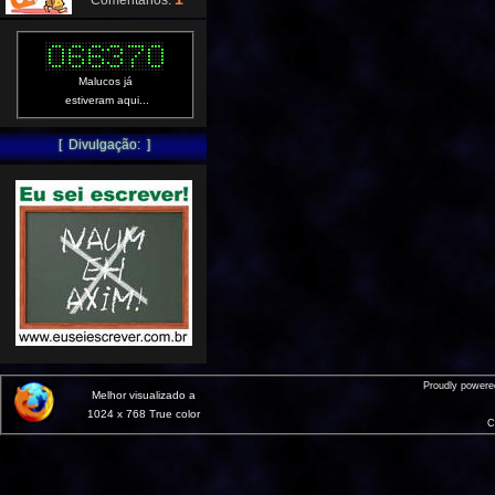
Comentários:
Malucos já
estiveram aqui...
[ Divulgação: ]
Proudly power
Melhor visualizado a
1024 x 768 True color
C