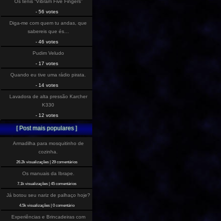
Os tenis “Vibram Five Fingers”
- 56 votes
Diga-me com quem tu andas, que
sabereis que és…
- 46 votes
Pudim Veludo
- 17 votes
Quando eu tive uma rádio pirata.
- 14 votes
Lavadora de alta pressão Karcher
K330
- 12 votes
[ Post mais populares ]
Armadilha para mosquitinho de
cozinha.
26.2k visualizações
|
29 comentários
Os manuais da Ibrape.
7.1k visualizações
|
45 comentários
Já botou seu nariz de palhaço hoje?
4.5k visualizações
|
0 comentário
Experiências e Brincadeiras com