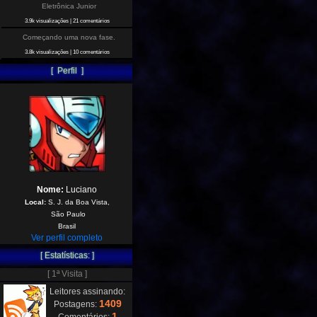
Eletrônica Junior
3.9k visualizações
|
21 comentários
Começando uma nova fase.
3.8k visualizações
|
10 comentários
[ Perfil ]
Nome:
Luciano
Local:
S. J. da Boa Vista,
São Paulo
Brasil
Ver perfil completo
[ Estatísticas: ]
[ 1ª Visita ]
Leitores assinando:
1409
Postagens:
1