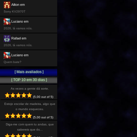
Ailton em
Sony KV2970T
Luciano em
2026, lá vamos nós.
Rafael em
2026, lá vamos nós.
Luciano em
Quem bate?
[ Mais avaliados ]
[ TOP 10 em 30 dias ]
As vezes a gente dá sorte.
(5,00 out of 5)
Estojo escolar de madeira, algo que
o mundo esqueceu.
(5,00 out of 5)
Diga-me com quem tu andas, que
sabereis que és…