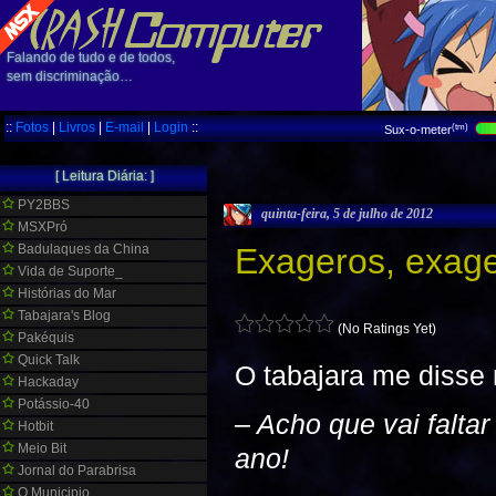
Falando de tudo e de todos,
sem discriminação…
::
Fotos
|
Livros
|
E-mail
|
Login
::
(tm)
Sux-o-meter
[ Leitura Diária: ]
PY2BBS
quinta-feira, 5 de julho de 2012
MSXPró
Badulaques da China
Exageros, exag
Vida de Suporte_
Histórias do Mar
Tabajara's Blog
(No Ratings Yet)
Pakéquis
Quick Talk
O tabajara me disse 
Hackaday
Potássio-40
– Acho que vai faltar 
Hotbit
Meio Bit
ano!
Jornal do Parabrisa
O Municipio