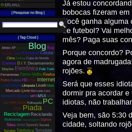
Já estou concordando
ERL4ALL
bobocas fizeram em t
[ Pesquisar no Blog ]
Você ganha alguma c
de futebol? Vai melh
[ Tag Cloud ]
mês? Paga suas co
Blog
Bug
Athlon XP
Bancos
Porque concordo? Po
Carnaval
Celular
Cagada
Caixa
Clima
Copa do Mundo
Coding
agora de madrugada
Correios
D.I.Y.
Desarmamento
Eletrônica
rojões.
Eleições
Feliz Tudo
Ferro-Velho
Firefox
Ferramentas
Internet
HD
Fotos
Fudeba
HTML
Será que esses idio
Lisarb
Lado Negro
Lâmpada
Mala
Mercado Livre
dormir pra acordar e
Mercado Lixo
MSX
Momento Banana
MSX
MP3
PC
idiotas, não trabalh
Jaú
NBR 14136
Palhaçada
Piada
PHP
Veja bem, são 5:30 
Reciclagem
Reciclando
Referendo
Signos
Sacanagem
cidade, soltando rojõ
Sites
Speedy
SPAM
Sucata
Template
Telefonica
Sucatas