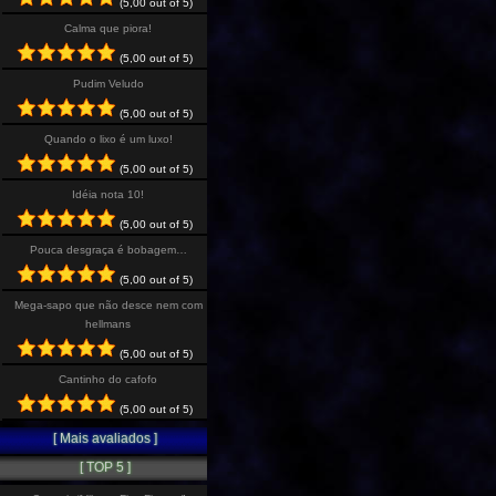
(5,00 out of 5)
Calma que piora!
(5,00 out of 5)
Pudim Veludo
(5,00 out of 5)
Quando o lixo é um luxo!
(5,00 out of 5)
Idéia nota 10!
(5,00 out of 5)
Pouca desgraça é bobagem…
(5,00 out of 5)
Mega-sapo que não desce nem com
hellmans
(5,00 out of 5)
Cantinho do cafofo
(5,00 out of 5)
[ Mais avaliados ]
[ TOP 5 ]