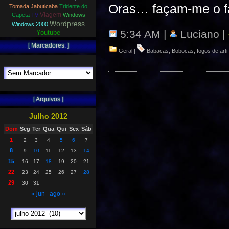
Oras… façam-me o f
Tomada Jabuticaba
Tridente do
Viagem
Capeta
TV
Windows
Wordpress
Windows 2000
5:34 AM |
Luciano |
Youtube
[ Marcadores: ]
Geral
|
Babacas
,
Bobocas
,
fogos de artif
[ Arquivos ]
Julho 2012
Dom
Seg
Ter
Qua
Qui
Sex
Sáb
1
2
3
4
5
6
7
8
9
10
11
12
13
14
15
16
17
18
19
20
21
22
23
24
25
26
27
28
29
30
31
« jun
ago »