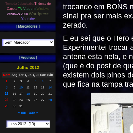
Tomada Jabuticaba
Tridente do
trocando em BONS mi
Viagem
Capeta
TV
Windows
Wordpress
sinal pra ser mais e
Windows 2000
Youtube
zerado.
[ Marcadores: ]
E eu sei que o Hero
Experimentei trocar 
antena esta nela, e 
[ Arquivos ]
(que é do post de qu
Julho 2012
existem dois pinos 
Dom
Seg
Ter
Qua
Qui
Sex
Sáb
1
2
3
4
5
6
7
que fica na tampa tra
8
9
10
11
12
13
14
15
16
17
18
19
20
21
22
23
24
25
26
27
28
29
30
31
« jun
ago »