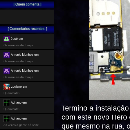
[ Quem comenta ]
[ Comentários recentes: ]
José em
Os manuais da Ibrape.
Antonio Munhoz em
Os manuais da Ibrape.
Antonio Munhoz em
Os manuais da Ibrape.
Luciano em
Quem bate?
Adriano em
Termino a instalação
Quem bate?
com este novo Hero e
Adriano em
que mesmo na rua, o
As vezes a gente dá sorte.