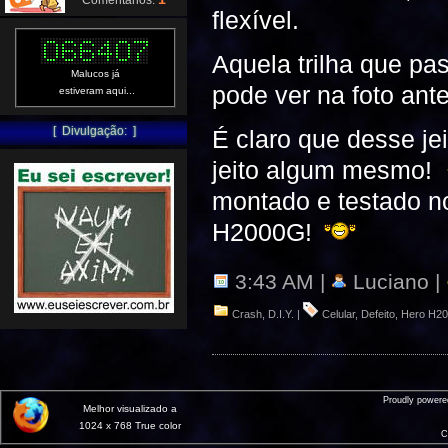
Comentários:
flexível.
Aquela trilha que p
Malucos já
pode ver na foto ante
estiveram aqui...
[ Divulgação: ]
É claro que desse jei
jeito algum mesmo!
montado e testado no
H2000G!
3:43 AM |
Luciano |
Crash
,
D.I.Y.
|
Celular
,
Defeito
,
Hero H2
Proudly power
Melhor visualizado a
1024 x 768 True color
C