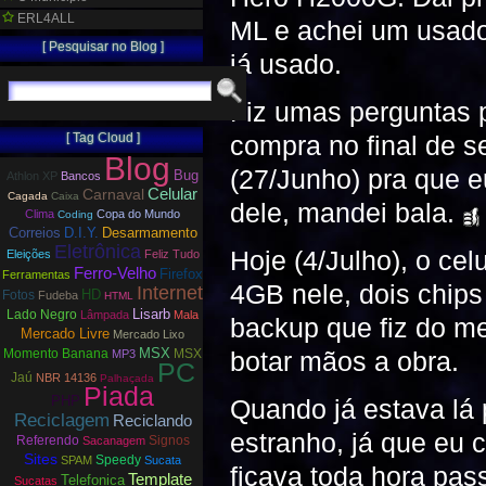
ERL4ALL
ML e achei um usado 
[ Pesquisar no Blog ]
já usado.
Fiz umas perguntas p
[ Tag Cloud ]
compra no final de s
Blog
(27/Junho) pra que e
Bug
Athlon XP
Bancos
Carnaval
Celular
Cagada
Caixa
dele, mandei bala.
Clima
Copa do Mundo
Coding
Correios
D.I.Y.
Desarmamento
Eletrônica
Hoje (4/Julho), o ce
Eleições
Feliz Tudo
Ferro-Velho
Firefox
Ferramentas
4GB nele, dois chips
Internet
HD
Fotos
Fudeba
HTML
Lisarb
Lado Negro
Lâmpada
Mala
backup que fiz do m
Mercado Livre
Mercado Lixo
MSX
Momento Banana
MSX
botar mãos a obra.
MP3
PC
Jaú
NBR 14136
Palhaçada
Piada
PHP
Quando já estava lá 
Reciclagem
Reciclando
estranho, já que eu
Referendo
Signos
Sacanagem
Sites
Speedy
SPAM
Sucata
ficava toda hora pas
Template
Telefonica
Sucatas