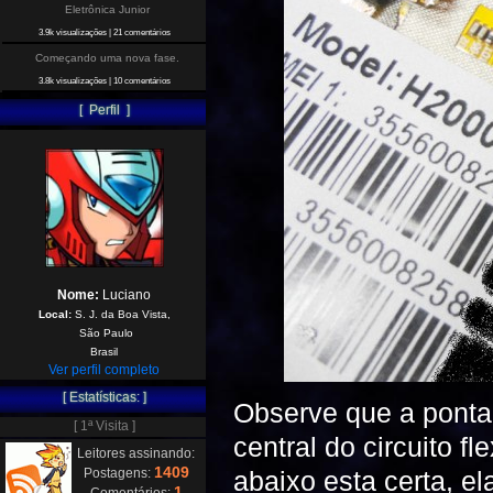
Eletrônica Junior
3.9k visualizações
|
21 comentários
Começando uma nova fase.
3.8k visualizações
|
10 comentários
[ Perfil ]
Nome:
Luciano
Local:
S. J. da Boa Vista,
São Paulo
Brasil
Ver perfil completo
[ Estatísticas: ]
Observe que a ponta 
[ 1ª Visita ]
central do circuito f
Leitores assinando:
1409
Postagens:
abaixo esta certa, el
1