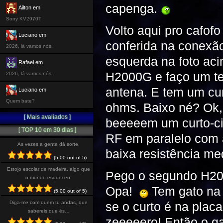
capenga.
Ailton em
Sony KV2970T
Volto aqui pro cafof
Luciano em
conferida na conexã
2026, lá vamos nós.
esquerda na foto aci
Rafael em
H2000G e faço um te
2026, lá vamos nós.
antena. E tem um cur
Luciano em
Quem bate?
ohms. Baixo né? Ok,
[ Mais avaliados ]
beeeeem um curto-cir
[ TOP 10 em 30 dias ]
RF em paralelo com a
As vezes a gente dá sorte.
baixa resistência me
(5,00 out of 5)
Estojo escolar de madeira, algo que
Pego o segundo H200
o mundo esqueceu.
Opa!
Tem gato na 
(5,00 out of 5)
Diga-me com quem tu andas, que
se o curto é na pla
sabereis que és…
zeeeeero! Então o ga