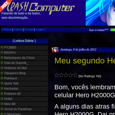
Falando de tudo e de todos,
sem discriminação…
::
Fotos
|
Livros
|
E-mail
|
Login
::
(tm)
Sux-o-meter
[ Leitura Diária: ]
PY2BBS
domingo, 8 de julho de 2012
MSXPró
Badulaques da China
Meu segundo H
Vida de Suporte_
Histórias do Mar
Tabajara's Blog
(No Ratings Yet)
Pakéquis
Quick Talk
Bom, vocês lembram
Hackaday
celular Hero H2000
Potássio-40
Hotbit
Meio Bit
A alguns dias atras 
Jornal do Parabrisa
Hero H2000G. Dai pr
O Municipio