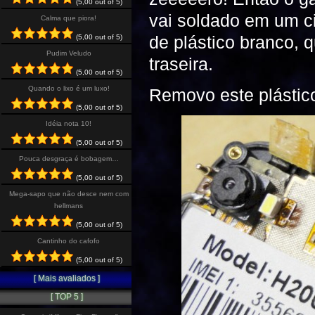
(5,00 out of 5)
vai soldado em um cir
Calma que piora!
de plástico branco,
(5,00 out of 5)
Pudim Veludo
traseira.
(5,00 out of 5)
Quando o lixo é um luxo!
Removo este plástico
(5,00 out of 5)
Idéia nota 10!
(5,00 out of 5)
Pouca desgraça é bobagem…
(5,00 out of 5)
Mega-sapo que não desce nem com
hellmans
(5,00 out of 5)
Cantinho do cafofo
(5,00 out of 5)
[ Mais avaliados ]
[ TOP 5 ]