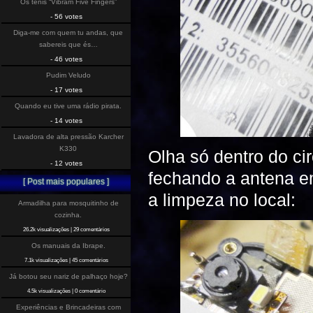
Os tenis “Vibram Five Fingers”
- 56 votes
Diga-me com quem tu andas, que
sabereis que és…
- 46 votes
Pudim Veludo
- 17 votes
Quando eu tive uma rádio pirata.
- 14 votes
Lavadora de alta pressão Karcher
K330
Olha só dentro do c
- 12 votes
fechando a antena e
[ Post mais populares ]
a limpeza no local:
Armadilha para mosquitinho de
cozinha.
26.2k visualizações
|
29 comentários
Os manuais da Ibrape.
7.1k visualizações
|
45 comentários
Já botou seu nariz de palhaço hoje?
4.5k visualizações
|
0 comentário
Experiências e Brincadeiras com