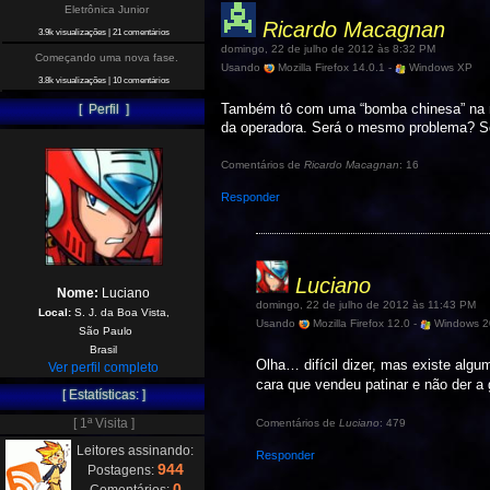
Eletrônica Junior
Ricardo Macagnan
3.9k visualizações
|
21 comentários
domingo, 22 de julho de 2012 às 8:32 PM
Começando uma nova fase.
Usando
Mozilla Firefox 14.0.1 -
Windows XP
3.8k visualizações
|
10 comentários
Também tô com uma “bomba chinesa” na mão
[ Perfil ]
da operadora. Será o mesmo problema? Só 
Comentários de
Ricardo Macagnan
: 16
Responder
Luciano
Nome:
Luciano
domingo, 22 de julho de 2012 às 11:43 PM
Local:
S. J. da Boa Vista,
Usando
Mozilla Firefox 12.0 -
Windows 2
São Paulo
Brasil
Olha… difícil dizer, mas existe algu
Ver perfil completo
cara que vendeu patinar e não der a
[ Estatísticas: ]
[ 1ª Visita ]
Comentários de
Luciano
: 479
Leitores assinando:
Responder
944
Postagens:
0