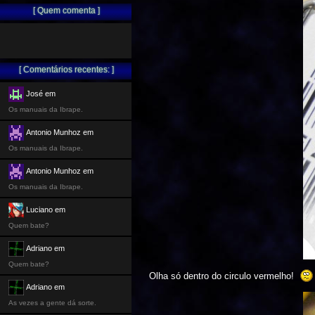
[ Quem comenta ]
[ Comentários recentes: ]
José em
Os manuais da Ibrape.
Antonio Munhoz em
Os manuais da Ibrape.
Antonio Munhoz em
Os manuais da Ibrape.
Luciano em
Quem bate?
Adriano em
Quem bate?
Olha só dentro do circulo vermelho!
Adriano em
As vezes a gente dá sorte.