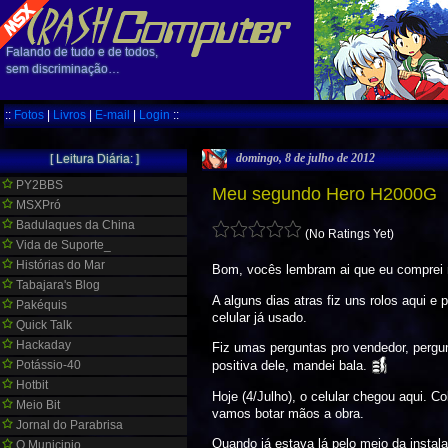
Falando de tudo e de todos,
sem discriminação…
::
Fotos
|
Livros
|
E-mail
|
Login
::
domingo, 8 de julho de 2012
[ Leitura Diária: ]
PY2BBS
Meu segundo Hero H2000G
MSXPró
Badulaques da China
(No Ratings Yet)
Vida de Suporte_
Histórias do Mar
Bom, vocês lembram ai que eu comprei
Tabajara's Blog
A alguns dias atras fiz uns rolos aqui 
Pakéquis
celular já usado.
Quick Talk
Hackaday
Fiz umas perguntas pro vendedor, pergun
Potássio-40
positiva dele, mandei bala.
Hotbit
Hoje (4/Julho), o celular chegou aqui. 
Meio Bit
vamos botar mãos a obra.
Jornal do Parabrisa
Quando já estava lá pelo meio da instal
O Municipio