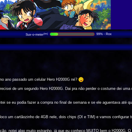
99% - Rox
(tm)
Sux-o-meter
 no ano passado um celular Hero H2000G né?
e precisei de um segundo Hero H2000G. Dai pra não perder o costume dei uma
tei se eu podia fazer a compra no final de semana e se ele aguentava até qu
Coloco um cartãozinho de 4GB nele, dois chips (OI e TIM) e vamos configurar
ação, notei algo muito estranho, já que eu conheço MUITO bem o H2000G. O c