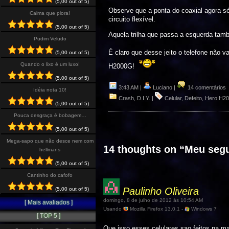
(5,00 out of 5)
Observe que a ponta do coaxial agora só e
Calma que piora!
circuito flexível.
(5,00 out of 5)
Aquela trilha que passa a esquerda també
Pudim Veludo
É claro que desse jeito o telefone não v
(5,00 out of 5)
Quando o lixo é um luxo!
H2000G!
(5,00 out of 5)
3:43 AM |
Luciano |
14 comentários
Idéia nota 10!
Crash
,
D.I.Y.
|
Celular
,
Defeito
,
Hero H2
(5,00 out of 5)
Pouca desgraça é bobagem…
(5,00 out of 5)
Mega-sapo que não desce nem com
14 thoughts on “
Meu seg
hellmans
(5,00 out of 5)
Cantinho do cafofo
Paulinho Oliveira
(5,00 out of 5)
domingo, 8 de julho de 2012 às 10:54 AM
[ Mais avaliados ]
Usando
Mozilla Firefox 13.0.1 -
Windows 7
[ TOP 5 ]
Que isso esses celulares sao feitos na ma