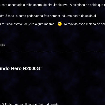
sta conectada a trilha central do circuito flexível. A bolotinha de solda que 
m é terra, e como pode ver na foto anterior, há uma ponte de solda ali.
ai ter sinal estável de jeito algum mesmo!
Removida essa meleca de solda
000G
undo Hero H2000G
”
o? So isto pra explicar essa borra de solda!