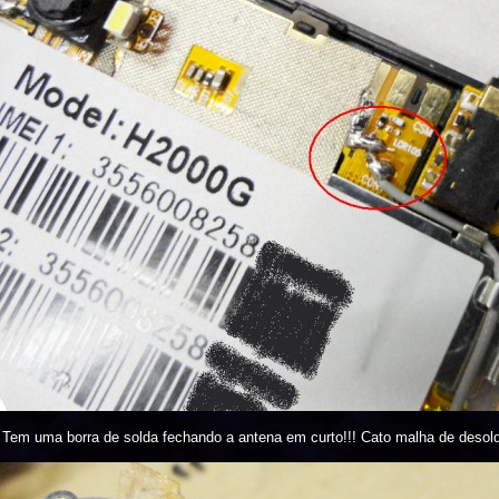
Tem uma borra de solda fechando a antena em curto!!! Cato malha de desold