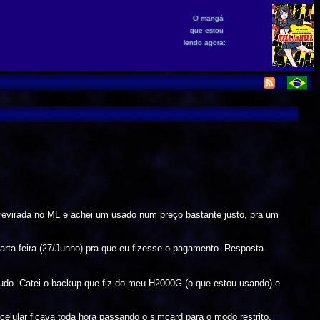
O mangá
que estou
lendo agora:
 revirada no ML e achei um usado num preço bastante justo, pra um
arta-feira (27/Junho) pra que eu fizesse o pagamento. Resposta
 tudo. Catei o backup que fiz do meu H2000G (o que estou usando) e
elular ficava toda hora passando o simcard para o modo restrito,