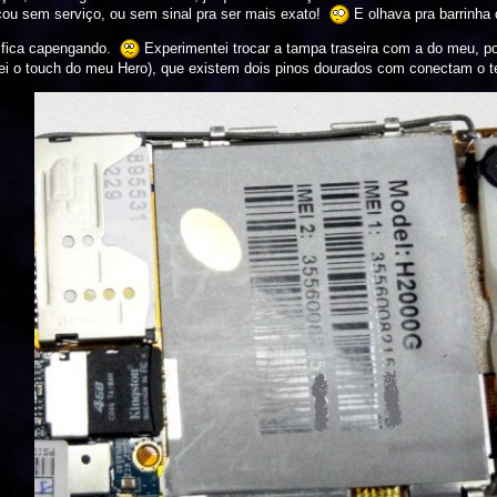
ou sem serviço, ou sem sinal pra ser mais exato!
E olhava pra barrinha 
o fica capengando.
Experimentei trocar a tampa traseira com a do meu, po
fei o touch do meu Hero), que existem dois pinos dourados com conectam o te