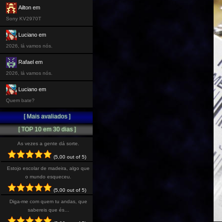
Ailton em
Sony KV2970T
Luciano em
2026, lá vamos nós.
Rafael em
2026, lá vamos nós.
Luciano em
Quem bate?
[ Mais avaliados ]
[ TOP 10 em 30 dias ]
As vezes a gente dá sorte.
(5,00 out of 5)
Estojo escolar de madeira, algo que
o mundo esqueceu.
(5,00 out of 5)
Diga-me com quem tu andas, que
sabereis que és…