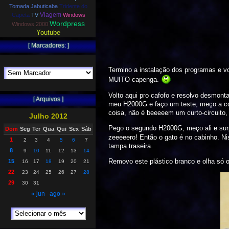
Tomada Jabuticaba
Tridente do
Viagem
Capeta
TV
Windows
Wordpress
Windows 2000
Youtube
[ Marcadores: ]
Termino a instalação dos programas e vo
MUITO capenga.
Volto aqui pro cafofo e resolvo desmont
[ Arquivos ]
meu H2000G e faço um teste, meço a con
coisa, não é beeeeem um curto-circuito,
Julho 2012
Pego o segundo H2000G, meço ali e sur
Dom
Seg
Ter
Qua
Qui
Sex
Sáb
zeeeeero! Então o gato é no cabinho. Ni
1
2
3
4
5
6
7
tampa traseira.
8
9
10
11
12
13
14
Removo este plástico branco e olha só o
15
16
17
18
19
20
21
22
23
24
25
26
27
28
29
30
31
« jun
ago »