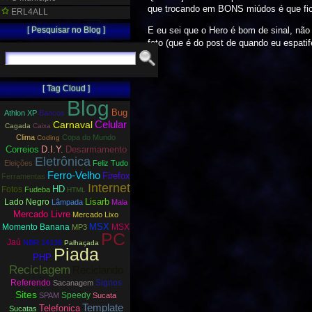
que trocando em BONS miúdos é que fic
ERL4ALL
[ Pesquisar no Blog ]
E eu sei que o Hero é bom de sinal, nã
foto (que é do post de quando eu espati
[ Tag Cloud ]
Blog
Bug
Athlon XP
Bancos
Carnaval
Celular
Cagada
Caixa
Clima
Copa do Mundo
Coding
Correios
D.I.Y.
Desarmamento
Eletrônica
Eleições
Feliz Tudo
Ferro-Velho
Firefox
Ferramentas
Internet
HD
Fotos
Fudeba
HTML
Lisarb
Lado Negro
Lâmpada
Mala
Mercado Livre
Mercado Lixo
MSX
Momento Banana
MSX
MP3
PC
Jaú
NBR 14136
Palhaçada
Piada
PHP
Reciclagem
Reciclando
Referendo
Signos
Sacanagem
Sites
Speedy
SPAM
Sucata
Template
Telefonica
Sucatas