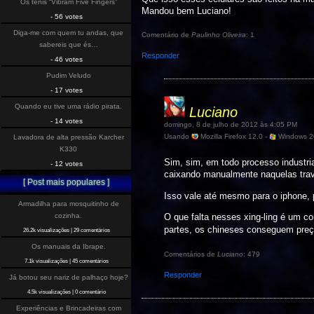
Os tenis “Vibram Five Fingers”
Mandou bem Luciano!
- 56 votes
Diga-me com quem tu andas, que
Comentário de
Paulinho Oliveira
: 1
sabereis que és…
Responder
- 46 votes
Pudim Veludo
- 17 votes
Quando eu tive uma rádio pirata.
Luciano
- 14 votes
domingo, 8 de julho de 2012 às 4:05 PM
Usando
Mozilla Firefox 12.0 -
Windows 2
Lavadora de alta pressão Karcher
K330
Sim, sim, em todo processo industr
- 12 votes
caixando manualmente naquelas trava
[ Post mais populares ]
Isso vale até mesmo para o iphone,
Armadilha para mosquitinho de
cozinha.
O que falta nesses xing-ling é um con
partes, os chineses conseguem preç
26.2k visualizações
|
29 comentários
Os manuais da Ibrape.
Comentários de
Luciano
: 479
7.1k visualizações
|
45 comentários
Responder
Já botou seu nariz de palhaço hoje?
4.5k visualizações
|
0 comentário
Experiências e Brincadeiras com