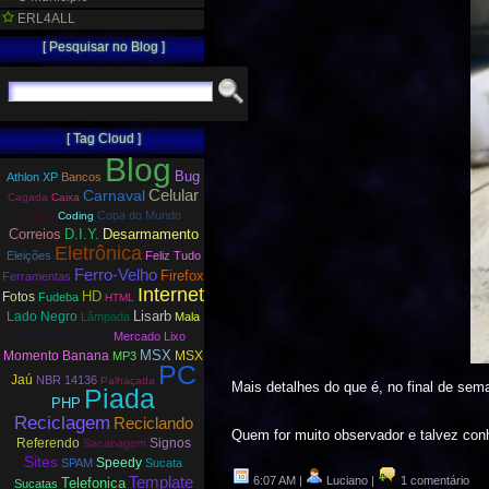
ERL4ALL
[ Pesquisar no Blog ]
[ Tag Cloud ]
Blog
Bug
Athlon XP
Bancos
Carnaval
Celular
Cagada
Caixa
Clima
Copa do Mundo
Coding
Correios
D.I.Y.
Desarmamento
Eletrônica
Eleições
Feliz Tudo
Ferro-Velho
Firefox
Ferramentas
Internet
HD
Fotos
Fudeba
HTML
Lisarb
Lado Negro
Lâmpada
Mala
Mercado Livre
Mercado Lixo
MSX
Momento Banana
MSX
MP3
PC
Jaú
NBR 14136
Palhaçada
Mais detalhes do que é, no final de sema
Piada
PHP
Reciclagem
Reciclando
Quem for muito observador e talvez conhe
Referendo
Signos
Sacanagem
Sites
Speedy
SPAM
Sucata
Template
6:07 AM |
Luciano |
1 comentário
Telefonica
Sucatas