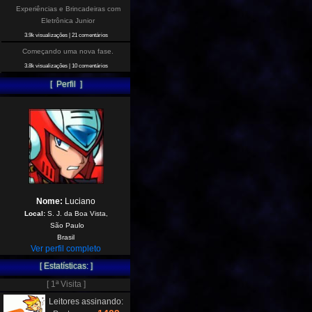
Experiências e Brincadeiras com
Eletrônica Junior
3.9k visualizações
|
21 comentários
Começando uma nova fase.
3.8k visualizações
|
10 comentários
[ Perfil ]
Nome:
Luciano
Local:
S. J. da Boa Vista,
São Paulo
Brasil
Ver perfil completo
[ Estatísticas: ]
[ 1ª Visita ]
Leitores assinando: