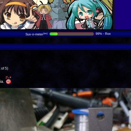
99% - Rox
(tm)
Sux-o-meter
 of 5)
gia.