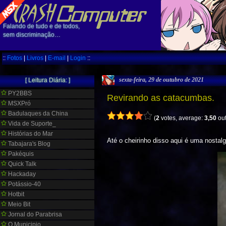
Falando de tudo e de todos,
sem discriminação…
::
Fotos
|
Livros
|
E-mail
|
Login
::
sexta-feira, 29 de outubro de 2021
[ Leitura Diária: ]
PY2BBS
Revirando as catacumbas.
MSXPró
Badulaques da China
(
2
votes, average:
3,50
out
Vida de Suporte_
Histórias do Mar
Até o cheirinho disso aqui é uma nostal
Tabajara's Blog
Pakéquis
Quick Talk
Hackaday
Potássio-40
Hotbit
Meio Bit
Jornal do Parabrisa
O Municipio