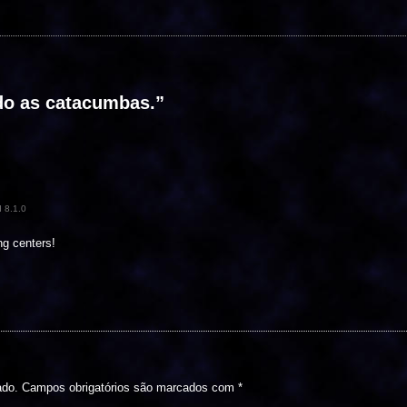
do as catacumbas.
”
 8.1.0
ng centers!
ado.
Campos obrigatórios são marcados com
*