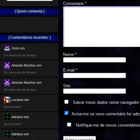
Comentário
*
[ Quem comenta ]
[ Comentários recentes: ]
José em
Nome
*
Os manuais da Ibrape.
Antonio Munhoz em
E-mail
*
Os manuais da Ibrape.
Antonio Munhoz em
Site
Os manuais da Ibrape.
Luciano em
Salvar meus dados neste navegador 
Quem bate?
Avise-me se novo comentário for adi
Adriano em
Quem bate?
Notifique-me de novos comentário
Adriano em