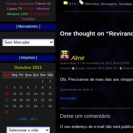
Tomada Jabuticaba
Tridente do
D.I.Y.
|
Eletrônica
,
Montagens
,
Nostalgia
Viagem
Capeta
TV
Windows
Wordpress
Windows 2000
Youtube
[ Marcadores: ]
One thought on “
Reviran
Almir
[ Arquivos ]
quarta-feira, 17 de novembro de 2021 às 9:12 PM
Outubro 2021
Usando
Google Chrome 96.0.4664.45 -
Android
Dom
Seg
Ter
Qua
Qui
Sex
Sáb
Olá. Precisamos de mais idas aos shoppi
1
2
3
4
5
6
7
8
9
Comentários de
Almir
: 4
10
11
12
13
14
15
16
Responder
17
18
19
20
21
22
23
24
25
26
27
28
29
30
31
Deixe um comentário
« ago
jan »
O seu endereço de e-mail não será public