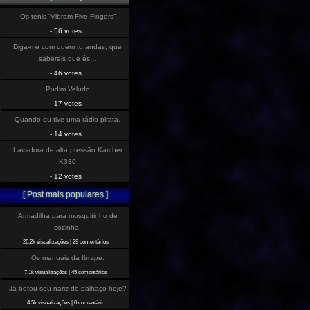
Os tenis “Vibram Five Fingers”
- 56 votes
Diga-me com quem tu andas, que
sabereis que és…
- 46 votes
Pudim Veludo
- 17 votes
Quando eu tive uma rádio pirata.
- 14 votes
Lavadora de alta pressão Karcher
K330
- 12 votes
[ Post mais populares ]
Armadilha para mosquitinho de
cozinha.
26.2k visualizações
|
29 comentários
Os manuais da Ibrape.
7.1k visualizações
|
45 comentários
Já botou seu nariz de palhaço hoje?
4.5k visualizações
|
0 comentário