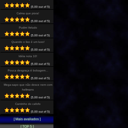
(5,00 out of 5)
Calma que piora!
(5,00 out of 5)
Pudim Veludo
(5,00 out of 5)
Quando o lixo é um luxo!
(5,00 out of 5)
Idéia nota 10!
(5,00 out of 5)
Pouca desgraça é bobagem…
(5,00 out of 5)
Mega-sapo que não desce nem com
hellmans
(5,00 out of 5)
Cantinho do cafofo
(5,00 out of 5)
[ Mais avaliados ]
[ TOP 5 ]