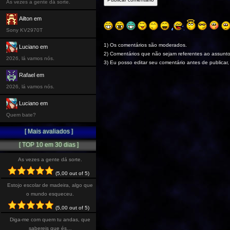
As vezes a gente dá sorte.
Ailton em
Sony KV2970T
1) Os comentários são moderados.
Luciano em
2) Comentários que não sejam referentes ao assunto
2026, lá vamos nós.
3) Eu posso editar seu comentário antes de publicar,
Rafael em
2026, lá vamos nós.
Luciano em
Quem bate?
[ Mais avaliados ]
[ TOP 10 em 30 dias ]
As vezes a gente dá sorte.
(5,00 out of 5)
Estojo escolar de madeira, algo que
o mundo esqueceu.
(5,00 out of 5)
Diga-me com quem tu andas, que
sabereis que és…