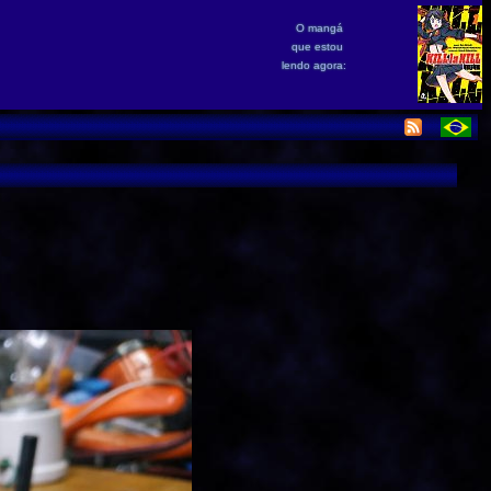
O mangá
que estou
lendo agora: