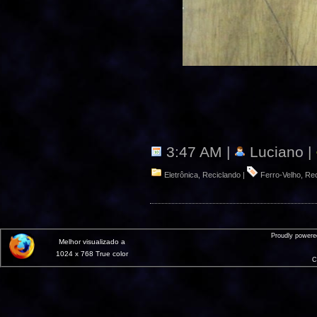
3:47 AM |
Luciano |
Eletrônica
,
Reciclando
|
Ferro-Velho
,
Rec
Proudly power
Melhor visualizado a
1024 x 768 True color
C