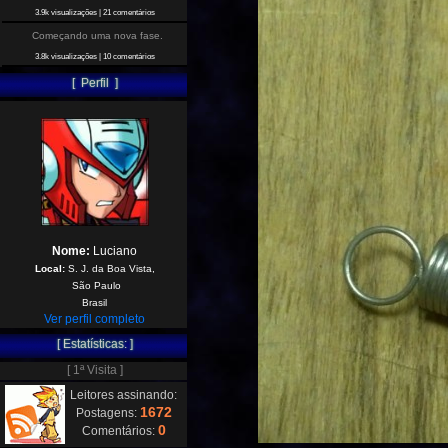
3.9k visualizações
|
21 comentários
Começando uma nova fase.
3.8k visualizações
|
10 comentários
[ Perfil ]
Nome:
Luciano
Local:
S. J. da Boa Vista,
São Paulo
Brasil
Ver perfil completo
[ Estatísticas: ]
[ 1ª Visita ]
Leitores assinando:
1672
Postagens:
0
Comentários: