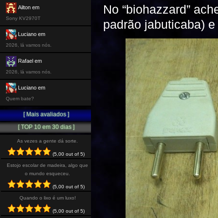
No “biohazzard” ache
Ailton em
Sony KV2970T
padrão jabuticaba) e
Luciano em
2026, lá vamos nós.
Rafael em
2026, lá vamos nós.
Luciano em
Quem bate?
[ Mais avaliados ]
[ TOP 10 em 30 dias ]
As vezes a gente dá sorte.
(5,00 out of 5)
Estojo escolar de madeira, algo que
o mundo esqueceu.
(5,00 out of 5)
Quando o lixo é um luxo!
(5,00 out of 5)