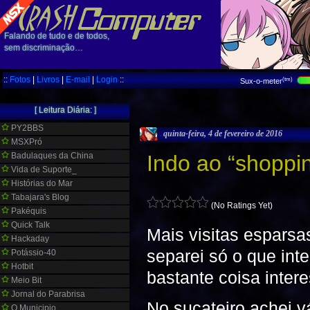
Falando de tudo e de todos,
sem discriminação…
::
Fotos
|
Livros
|
E-mail
|
Login
::
(tm)
Sux-o-meter
[ Leitura Diária: ]
PY2BBS
quinta-feira, 4 de fevereiro de 2016
MSXPró
Badulaques da China
Indo ao “shoppin
Vida de Suporte_
Histórias do Mar
Tabajara's Blog
(No Ratings Yet)
Pakéquis
Quick Talk
Mais visitas esparsa
Hackaday
separei só o que inte
Potássio-40
Hotbit
bastante coisa inter
Meio Bit
Jornal do Parabrisa
No sucateiro achei v
O Municipio