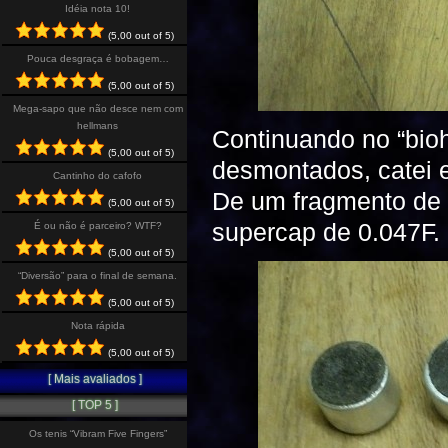
Idéia nota 10!
(5,00 out of 5)
Pouca desgraça é bobagem…
(5,00 out of 5)
Mega-sapo que não desce nem com
hellmans
Continuando no “bioh
(5,00 out of 5)
desmontados, catei 
Cantinho do cafofo
De um fragmento de u
(5,00 out of 5)
supercap de 0.047F.
É ou não é parceiro? WTF?
(5,00 out of 5)
“Diversão” para o final de semana.
(5,00 out of 5)
Nota rápida
(5,00 out of 5)
[ Mais avaliados ]
[ TOP 5 ]
Os tenis “Vibram Five Fingers”