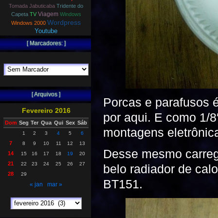
Tomada Jabuticaba
Tridente do
Viagem
Capeta
TV
Windows
Wordpress
Windows 2000
Youtube
[ Marcadores: ]
[ Arquivos ]
Porcas e parafusos 
Fevereiro 2016
por aqui. E como 1/
Dom
Seg
Ter
Qua
Qui
Sex
Sáb
montagens eletrônica
1
2
3
4
5
6
7
8
9
10
11
12
13
Desse mesmo carregad
14
15
16
17
18
19
20
21
22
23
24
25
26
27
belo radiador de cal
28
29
BT151.
« jan
mar »