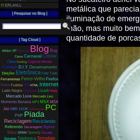
ERL4ALL
metálica que parecia
[ Pesquisar no Blog ]
iluminação de emergê
mão, mas muito bem 
quantidade de porcas
[ Tag Cloud ]
Blog
Bug
Athlon XP
Bancos
Carnaval
Celular
Cagada
Caixa
Clima
Copa do Mundo
Coding
Correios
D.I.Y.
Desarmamento
Eletrônica
Eleições
Feliz Tudo
Ferro-Velho
Firefox
Ferramentas
Internet
HD
Fotos
Fudeba
HTML
Lisarb
Lado Negro
Lâmpada
Mala
Mercado Livre
Mercado Lixo
MSX
Momento Banana
MSX
MP3
PC
Jaú
NBR 14136
Palhaçada
Piada
PHP
Reciclagem
Reciclando
Referendo
Signos
Sacanagem
Sites
Speedy
SPAM
Sucata
Template
Telefonica
Sucatas