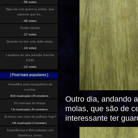
- 56 votes
Diga-me com quem tu andas, que
sabereis que és…
- 46 votes
Pudim Veludo
- 17 votes
Quando eu tive uma rádio pirata.
- 14 votes
Lavadora de alta pressão Karcher
K330
- 12 votes
[ Post mais populares ]
Armadilha para mosquitinho de
cozinha.
26.2k visualizações
|
29 comentários
Outro dia, andando 
Os manuais da Ibrape.
molas, que são de ce
7.1k visualizações
|
45 comentários
interessante ter gua
Já botou seu nariz de palhaço hoje?
4.5k visualizações
|
0 comentário
Experiências e Brincadeiras com
Eletrônica Junior