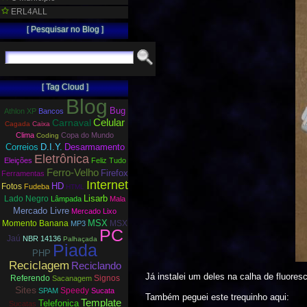
ERL4ALL
[ Pesquisar no Blog ]
[ Tag Cloud ]
Blog
Bug
Athlon XP
Bancos
Carnaval
Celular
Cagada
Caixa
Clima
Copa do Mundo
Coding
Correios
D.I.Y.
Desarmamento
Eletrônica
Eleições
Feliz Tudo
Ferro-Velho
Firefox
Ferramentas
Internet
HD
Fotos
Fudeba
HTML
Lisarb
Lado Negro
Lâmpada
Mala
Mercado Livre
Mercado Lixo
MSX
Momento Banana
MSX
MP3
PC
Jaú
NBR 14136
Palhaçada
Piada
PHP
Reciclagem
Reciclando
Já instalei um deles na calha de fluore
Referendo
Signos
Sacanagem
Sites
Speedy
SPAM
Sucata
Também peguei este trequinho aqui:
Template
Telefonica
Sucatas