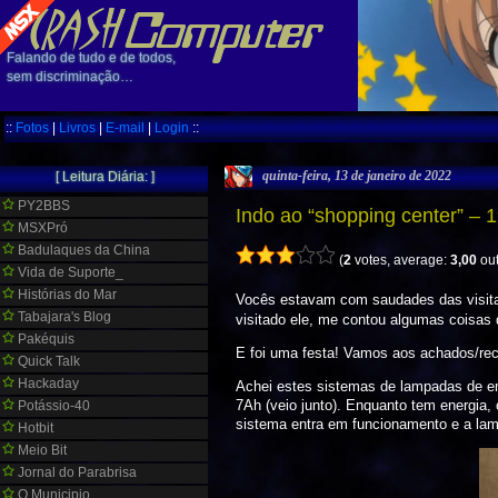
Falando de tudo e de todos,
sem discriminação…
::
Fotos
|
Livros
|
E-mail
|
Login
::
quinta-feira, 13 de janeiro de 2022
[ Leitura Diária: ]
PY2BBS
Indo ao “shopping center” – 
MSXPró
Badulaques da China
(
2
votes, average:
3,00
out
Vida de Suporte_
Histórias do Mar
Vocês estavam com saudades das visita
Tabajara's Blog
visitado ele, me contou algumas coisas 
Pakéquis
E foi uma festa! Vamos aos achados/re
Quick Talk
Hackaday
Achei estes sistemas de lampadas de em
7Ah (veio junto). Enquanto tem energia, 
Potássio-40
sistema entra em funcionamento e a lamp
Hotbit
Meio Bit
Jornal do Parabrisa
O Municipio