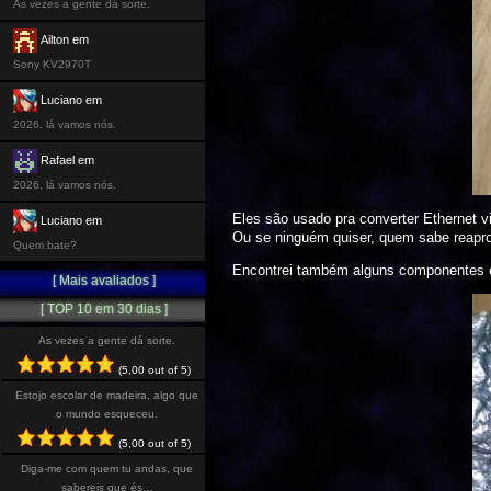
As vezes a gente dá sorte.
Ailton em
Sony KV2970T
Luciano em
2026, lá vamos nós.
Rafael em
2026, lá vamos nós.
Eles são usado pra converter Ethernet vi
Luciano em
Ou se ninguém quiser, quem sabe reapro
Quem bate?
Encontrei também alguns componentes e
[ Mais avaliados ]
[ TOP 10 em 30 dias ]
As vezes a gente dá sorte.
(5,00 out of 5)
Estojo escolar de madeira, algo que
o mundo esqueceu.
(5,00 out of 5)
Diga-me com quem tu andas, que
sabereis que és…