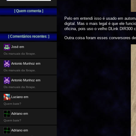
[ Quem comenta ]
Pelo em entendi isso é usado em automa
digital. Mas o mais legal é que ele fu
oficina, pois uso o velho DLink DIR300 
[ Comentários recentes: ]
Outra coisa foram esses conversores de
José em
Os manuais da Ibrape.
Antonio Munhoz em
Os manuais da Ibrape.
Antonio Munhoz em
Os manuais da Ibrape.
Luciano em
Quem bate?
Adriano em
Quem bate?
Adriano em