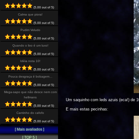
(5,00 out of 5)
Calma que piora!
(5,00 out of 5)
Pudim Veludo
(5,00 out of 5)
Quando o lixo é um luxo!
(5,00 out of 5)
Idéia nota 10!
(5,00 out of 5)
Pouca desgraça é bobagem…
(5,00 out of 5)
Mega-sapo que não desce nem com
hellmans
Um saquinho com leds azuis (eca!) de 
(5,00 out of 5)
E mais estas pecinhas:
Cantinho do cafofo
(5,00 out of 5)
[ Mais avaliados ]
[ TOP 5 ]