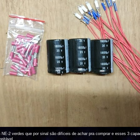
NE-2 verdes que por sinal são difíceis de achar pra comprar e esses 3 cap
eitável.