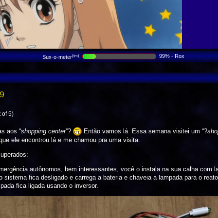
99% - Rox
(tm)
Sux-o-meter
19
 of 5)
s aos “
shopping center”
?
Então vamos lá. Essa semana visitei um “?
sho
que ele encontrou lá e me chamou pra uma visita.
cuperados:
ergência autônomos, bem interessantes, você o instala na sua calha com la
o sistema fica desligado e carrega a bateria e chaveia a lampada para o reat
ada fica ligada usando o inversor.