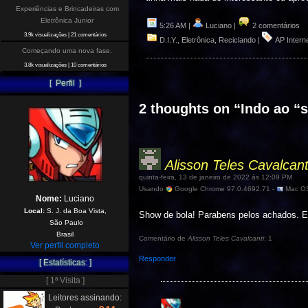
Experiências e Brincadeiras com
Eletrônica Junior
5:26 AM |
Luciano |
2 comentários
3.9k visualizações
|
21 comentários
D.I.Y.
,
Eletrônica
,
Reciclando
|
AP Intern
Começando uma nova fase.
3.8k visualizações
|
10 comentários
[ Perfil ]
2 thoughts on “
Indo ao “
Alisson Teles Cavalcant
quinta-feira, 13 de janeiro de 2022 às 12:09 PM
Usando
Google Chrome 97.0.4692.71 -
Mac OS
Nome:
Luciano
Local:
S. J. da Boa Vista,
Show de bola! Parabens pelos achados. Es
São Paulo
Brasil
Comentário de
Alisson Teles Cavalcanti
: 1
Ver perfil completo
Responder
[ Estatísticas: ]
[ 1ª Visita ]
Leitores assinando: