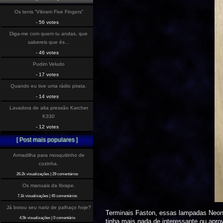
Os tenis “Vibram Five Fingers”
- 56 votes
Diga-me com quem tu andas, que
sabereis que és…
- 46 votes
Pudim Veludo
- 17 votes
Quando eu tive uma rádio pirata.
- 14 votes
Lavadora de alta pressão Karcher
K330
- 12 votes
[ Post mais populares ]
Armadilha para mosquitinho de
cozinha.
26.2k visualizações
|
29 comentários
Os manuais da Ibrape.
7.1k visualizações
|
45 comentários
Já botou seu nariz de palhaço hoje?
Terminais Faston, essas lampadas Neon 
4.5k visualizações
|
0 comentário
tinha mais nada de interessante ou aprov