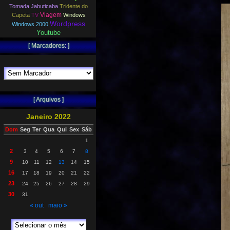
Tomada Jabuticaba
Tridente do
Viagem
Capeta
TV
Windows
Wordpress
Windows 2000
Youtube
[ Marcadores: ]
[ Arquivos ]
Janeiro 2022
Dom
Seg
Ter
Qua
Qui
Sex
Sáb
1
2
3
4
5
6
7
8
9
10
11
12
13
14
15
16
17
18
19
20
21
22
23
24
25
26
27
28
29
30
31
« out
maio »