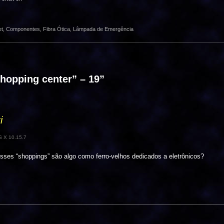
et
,
Componentes
,
Fibra Ótica
,
Lâmpada de Emergência
shopping center” – 19
”
i
 X 10.15.7
ses “shoppings” são algo como ferro-velhos dedicados a eletrônicos?