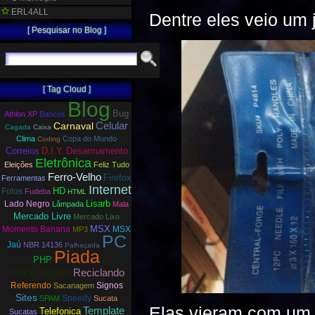
ERL4ALL
Dentre eles veio um 
[ Pesquisar no Blog ]
[ Tag Cloud ]
Blog
Bug
Athlon XP
Bancos
Carnaval
Celular
Cagada
Caixa
Clima
Copa do Mundo
Coding
Correios
D.I.Y.
Desarmamento
Eletrônica
Eleições
Feliz Tudo
Ferro-Velho
Firefox
Ferramentas
Internet
HD
Fotos
Fudeba
HTML
Lisarb
Lado Negro
Lâmpada
Mala
Mercado Livre
Mercado Lixo
MSX
Momento Banana
MSX
MP3
PC
Jaú
NBR 14136
Palhaçada
Piada
PHP
Reciclagem
Reciclando
Referendo
Signos
Sacanagem
Sites
Speedy
SPAM
Sucata
Elas vieram com um 
Template
Telefonica
Sucatas