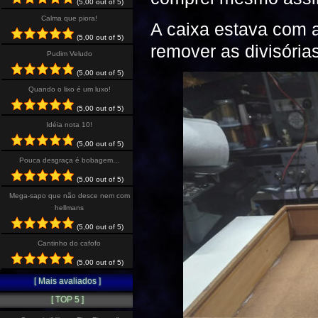
(5,00 out of 5)
Calma que piora!
A caixa estava com a
(5,00 out of 5)
remover as divisórias
Pudim Veludo
(5,00 out of 5)
Quando o lixo é um luxo!
(5,00 out of 5)
Idéia nota 10!
(5,00 out of 5)
Pouca desgraça é bobagem…
(5,00 out of 5)
Mega-sapo que não desce nem com
hellmans
(5,00 out of 5)
Cantinho do cafofo
(5,00 out of 5)
[ Mais avaliados ]
[ TOP 5 ]