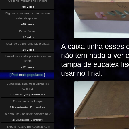
Os tenis “Vibram Five Fingers”
- 56 votes
Diga-me com quem tu andas, que
sabereis que és…
- 46 votes
Pudim Veludo
- 17 votes
Quando eu tive uma rádio pirata.
A caixa tinha esses 
- 14 votes
não tem nada a ver c
Lavadora de alta pressão Karcher
K330
tampa de eucatex li
- 12 votes
usar no final.
[ Post mais populares ]
Armadilha para mosquitinho de
cozinha.
26.2k visualizações
|
29 comentários
Os manuais da Ibrape.
7.1k visualizações
|
45 comentários
Já botou seu nariz de palhaço hoje?
4.5k visualizações
|
0 comentário
Experiências e Brincadeiras com