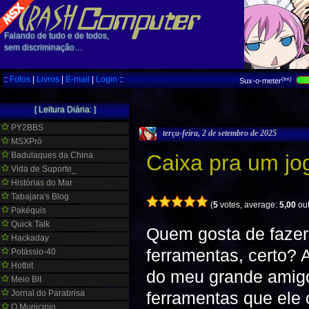
Falando de tudo e de todos,
sem discriminação…
::
Fotos
|
Livros
|
E-mail
|
Login
::
(tm)
Sux-o-meter
[ Leitura Diária: ]
PY2BBS
terça-feira, 2 de setembro de 2025
MSXPró
Badulaques da China
Caixa pra um jo
Vida de Suporte_
Histórias do Mar
Tabajara's Blog
(
5
votes, average:
5,00
out
Pakéquis
Quick Talk
Quem gosta de fazer
Hackaday
ferramentas, certo? 
Potássio-40
Hotbit
do meu grande amigo
Meio Bit
Jornal do Parabrisa
ferramentas que ele
O Municipio