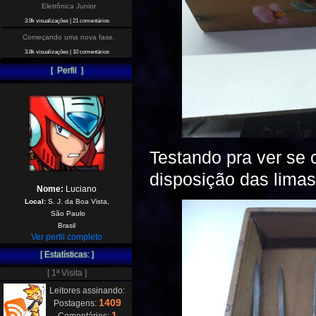
Eletrônica Junior
3.9k visualizações
|
21 comentários
Começando uma nova fase.
3.8k visualizações
|
10 comentários
[ Perfil ]
Testando pra ver se 
disposição das limas
Nome:
Luciano
Local:
S. J. da Boa Vista,
São Paulo
Brasil
Ver perfil completo
[ Estatísticas: ]
[ 1ª Visita ]
Leitores assinando:
1409
Postagens:
1