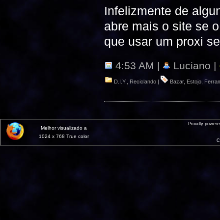
Infelizmente de algu
abre mais o site se 
que usar um proxi se
4:53 AM |
Luciano |
D.I.Y.
,
Reciclando
|
Bazar
,
Estojo
,
Ferra
Proudly power
Melhor visualizado a
1024 x 768 True color
C