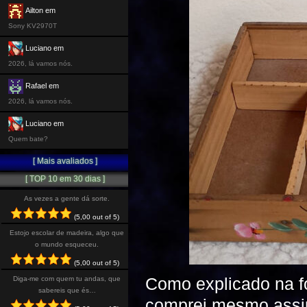
Ailton em
Sony KV2970T
Luciano em
2026, lá vamos nós.
Rafael em
2026, lá vamos nós.
Luciano em
Quem bate?
[ Mais avaliados ]
[ TOP 10 em 30 dias ]
As vezes a gente dá sorte.
(5,00 out of 5)
Estojo escolar de madeira, algo que
o mundo esqueceu.
(5,00 out of 5)
Como explicado na f
Diga-me com quem tu andas, que
sabereis que és…
comprei mesmo assim