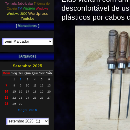
Tomada Jabuticaba
Tridente do
desconfortável de us
Viagem
Capeta
TV
Windows
Wordpress
Windows 2000
plásticos por cabos
Youtube
[ Marcadores: ]
[ Arquivos ]
Setembro 2025
Dom
Seg
Ter
Qua
Qui
Sex
Sáb
1
2
3
4
5
6
7
8
9
10
11
12
13
14
15
16
17
18
19
20
21
22
23
24
25
26
27
28
29
30
« ago
out »