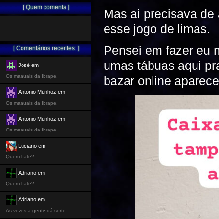
[ Quem comenta ]
Mas ai precisava de
esse jogo de limas.
Pensei em fazer eu 
[ Comentários recentes: ]
umas tábuas aqui pra
José em
Os manuais da Ibrape.
bazar online aparece
Antonio Munhoz em
Os manuais da Ibrape.
Antonio Munhoz em
Os manuais da Ibrape.
Luciano em
Quem bate?
Adriano em
Quem bate?
Adriano em
As vezes a gente dá sorte.