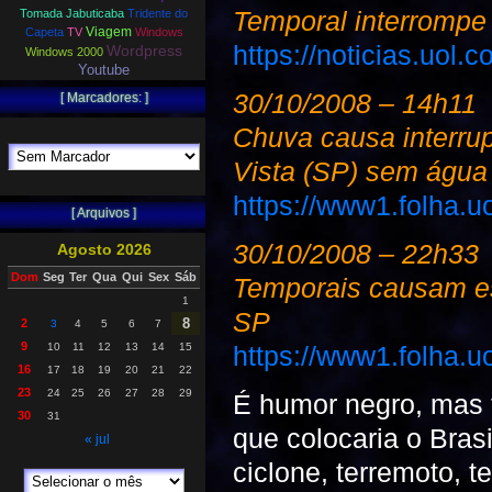
Temporal interrompe
Tomada Jabuticaba
Tridente do
Viagem
Capeta
TV
Windows
https://noticias.uol
Wordpress
Windows 2000
Youtube
30/10/2008 – 14h11
[ Marcadores: ]
Chuva causa interru
Vista (SP) sem água
https://www1.folha.u
[ Arquivos ]
30/10/2008 – 22h33
Agosto 2026
Dom
Seg
Ter
Qua
Qui
Sex
Sáb
Temporais causam es
1
SP
8
2
3
4
5
6
7
9
https://www1.folha.u
10
11
12
13
14
15
16
17
18
19
20
21
22
23
24
25
26
27
28
29
É humor negro, mas t
30
31
que colocaria o Bras
« jul
ciclone, terremoto, 