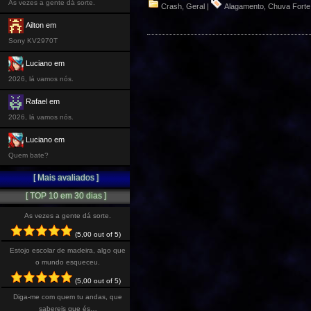
As vezes a gente dá sorte.
Crash
,
Geral
|
Alagamento
,
Chuva Forte
Ailton em
Sony KV2970T
Luciano em
2026, lá vamos nós.
Rafael em
2026, lá vamos nós.
Luciano em
Quem bate?
[ Mais avaliados ]
[ TOP 10 em 30 dias ]
As vezes a gente dá sorte.
(5,00 out of 5)
Estojo escolar de madeira, algo que
o mundo esqueceu.
(5,00 out of 5)
Diga-me com quem tu andas, que
sabereis que és…