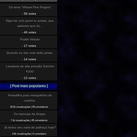
Os tenis “Vibram Five Fingers”
- 56 votes
Diga-me com quem tu andas, que
sabereis que és…
- 46 votes
Pudim Veludo
- 17 votes
Quando eu tive uma rádio pirata.
- 14 votes
Lavadora de alta pressão Karcher
K330
- 12 votes
[ Post mais populares ]
Armadilha para mosquitinho de
cozinha.
26.2k visualizações
|
29 comentários
Os manuais da Ibrape.
7.1k visualizações
|
45 comentários
Já botou seu nariz de palhaço hoje?
4.5k visualizações
|
0 comentário