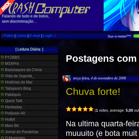
Falando de tudo e de todos,
sem discriminação…
::
Fotos
|
Livros
|
E-mail
|
Login
::
(tm)
Sux-o-meter
[ Leitura Diária: ]
Postagens com 
PY2BBS
MSXPró
Badulaques da China
Vida de Suporte_
terça-feira, 4 de novembro de 2008
Histórias do Mar
Chuva forte!
Tabajara's Blog
Pakéquis
Quick Talk
Hackaday
(
1
votes, average:
5,00
out
Potássio-40
Hotbit
Na ultima quarta-fe
Meio Bit
muuuito (e bota muit
Jornal do Parabrisa
O Municipio