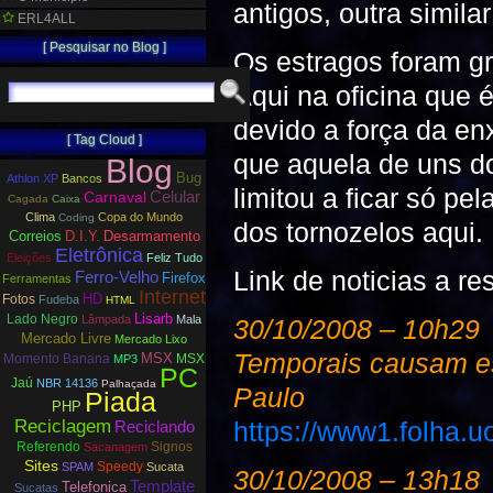
antigos, outra simila
ERL4ALL
[ Pesquisar no Blog ]
Os estragos foram gr
Aqui na oficina que 
devido a força da en
[ Tag Cloud ]
que aquela de uns do
Blog
Bug
Athlon XP
Bancos
limitou a ficar só pe
Carnaval
Celular
Cagada
Caixa
Clima
Copa do Mundo
Coding
dos tornozelos aqui.
Correios
D.I.Y.
Desarmamento
Eletrônica
Eleições
Feliz Tudo
Link de noticias a re
Ferro-Velho
Firefox
Ferramentas
Internet
HD
Fotos
Fudeba
HTML
Lisarb
Lado Negro
Lâmpada
Mala
30/10/2008 – 10h29
Mercado Livre
Mercado Lixo
Temporais causam es
MSX
Momento Banana
MSX
MP3
PC
Jaú
NBR 14136
Palhaçada
Paulo
Piada
PHP
https://www1.folha.u
Reciclagem
Reciclando
Referendo
Signos
Sacanagem
Sites
Speedy
SPAM
Sucata
30/10/2008 – 13h18
Template
Telefonica
Sucatas