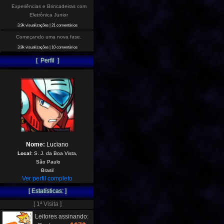
Experiências e Brincadeiras com
Eletrônica Junior
3.9k visualizações
|
21 comentários
Começando uma nova fase.
3.8k visualizações
|
10 comentários
[ Perfil ]
Nome:
Luciano
Local:
S. J. da Boa Vista,
São Paulo
Brasil
Ver perfil completo
[ Estatísticas: ]
[ 1ª Visita ]
Leitores assinando: