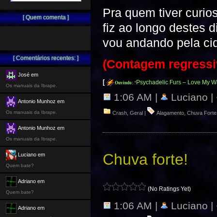
Pra quem tiver curi
[ Quem comenta ]
fiz ao longo destes 
vou andando pela cid
[ Comentários recentes: ]
(Contagem regressiv
José em
[
Psychadelic Furs – Love My 
Ouvindo:
‘
Os manuais da Ibrape.
1:06 AM |
Luciano |
Antonio Munhoz em
Os manuais da Ibrape.
Crash
,
Geral
|
Alagamento
,
Chuva Forte
Antonio Munhoz em
Os manuais da Ibrape.
Chuva forte!
Luciano em
Quem bate?
Adriano em
(No Ratings Yet)
Quem bate?
1:06 AM |
Luciano |
Adriano em