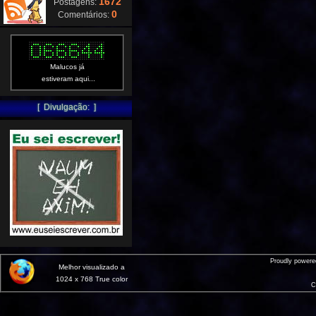
1672
Postagens:
0
Comentários:
Malucos já
estiveram aqui...
[ Divulgação: ]
Proudly power
Melhor visualizado a
1024 x 768 True color
C