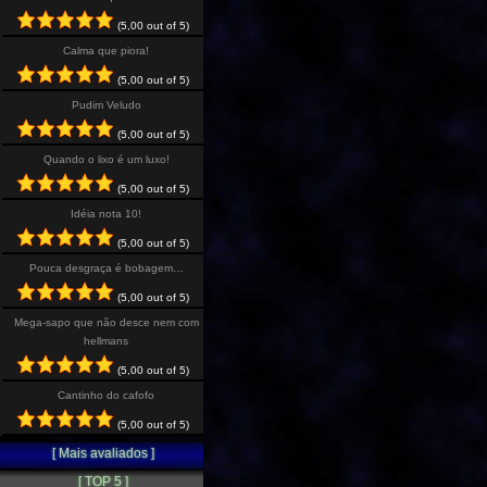
(5,00 out of 5)
Calma que piora!
(5,00 out of 5)
Pudim Veludo
(5,00 out of 5)
Quando o lixo é um luxo!
(5,00 out of 5)
Idéia nota 10!
(5,00 out of 5)
Pouca desgraça é bobagem…
(5,00 out of 5)
Mega-sapo que não desce nem com
hellmans
(5,00 out of 5)
Cantinho do cafofo
(5,00 out of 5)
[ Mais avaliados ]
[ TOP 5 ]