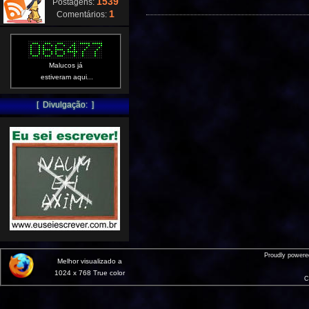
1539
Postagens:
1
Comentários:
Malucos já
estiveram aqui...
[ Divulgação: ]
Proudly power
Melhor visualizado a
1024 x 768 True color
C