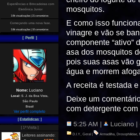
Experiências e Brincadeiras com
mosquitos.
Eletrônica Junior
3.9k visualizações
|
21 comentários
E como isso funciona
Começando uma nova fase.
vinagre e vão se ba
3.8k visualizações
|
10 comentários
[ Perfil ]
componente “ativo” de
asa dos mosquitos d
pois suas asas vão 
água e morrem afog
A receita é testada 
Nome:
Luciano
Local:
S. J. da Boa Vista,
Deixe um comentário 
São Paulo
com detergente com 
Brasil
Ver perfil completo
[ Estatísticas: ]
5:25 AM |
Luciano |
[ 1ª Visita ]
D.I.Y.
,
Geral
|
Armadilha
,
Drosophilidae
,
Leitores assinando: