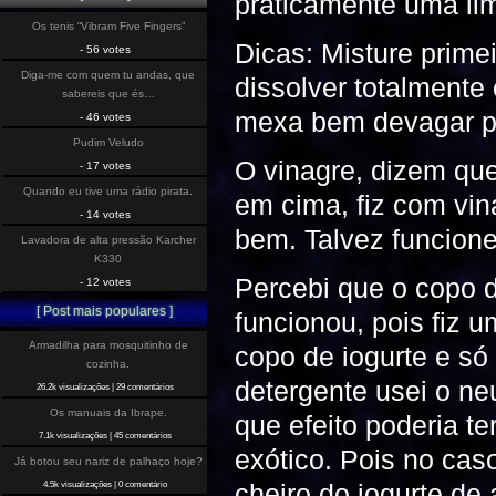
praticamente uma li
Os tenis “Vibram Five Fingers”
Dicas: Misture prime
- 56 votes
Diga-me com quem tu andas, que
dissolver totalmente
sabereis que és…
mexa bem devagar p
- 46 votes
Pudim Veludo
O vinagre, dizem que
- 17 votes
Quando eu tive uma rádio pirata.
em cima, fiz com vi
- 14 votes
bem. Talvez funcion
Lavadora de alta pressão Karcher
K330
Percebi que o copo d
- 12 votes
[ Post mais populares ]
funcionou, pois fiz 
Armadilha para mosquitinho de
copo de iogurte e só
cozinha.
detergente usei o ne
26.2k visualizações
|
29 comentários
Os manuais da Ibrape.
que efeito poderia t
7.1k visualizações
|
45 comentários
exótico. Pois no caso
Já botou seu nariz de palhaço hoje?
cheiro do iogurte de
4.5k visualizações
|
0 comentário