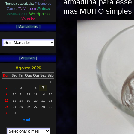
armadilha para esse 
Tomada Jabuticaba
Tridente do
Viagem
mas MUITO simples e
Capeta
TV
Windows
Wordpress
Windows 2000
Youtube
[ Marcadores: ]
[ Arquivos ]
Agosto 2026
Dom
Seg
Ter
Qua
Qui
Sex
Sáb
1
7
2
3
4
5
6
8
9
10
11
12
13
14
15
16
17
18
19
20
21
22
23
24
25
26
27
28
29
30
31
« jul