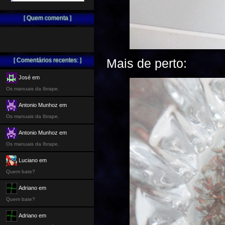
[ Quem comenta ]
Mais de perto:
[ Comentários recentes: ]
José em
Os manuais da Ibrape.
Antonio Munhoz em
Os manuais da Ibrape.
Antonio Munhoz em
Os manuais da Ibrape.
Luciano em
Quem bate?
Adriano em
Quem bate?
Adriano em