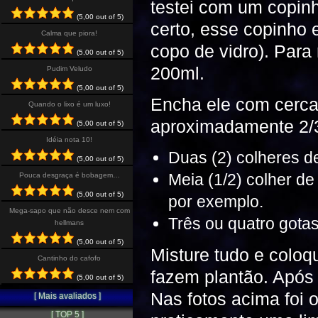
testei com um copinh
(5,00 out of 5)
certo, esse copinho 
Calma que piora!
copo de vidro). Para
(5,00 out of 5)
200ml.
Pudim Veludo
(5,00 out of 5)
Encha ele com cerc
Quando o lixo é um luxo!
aproximadamente 2/3
(5,00 out of 5)
Idéia nota 10!
Duas (2) colheres d
(5,00 out of 5)
Meia (1/2) colher de
Pouca desgraça é bobagem…
(5,00 out of 5)
por exemplo.
Mega-sapo que não desce nem com
Três ou quatro gotas
hellmans
(5,00 out of 5)
Misture tudo e coloq
Cantinho do cafofo
fazem plantão. Apó
(5,00 out of 5)
Nas fotos acima foi 
[ Mais avaliados ]
[ TOP 5 ]