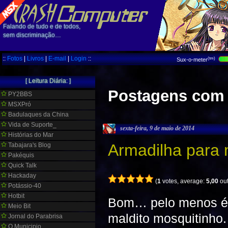
Falando de tudo e de todos,
sem discriminação…
::
Fotos
|
Livros
|
E-mail
|
Login
::
(tm)
Sux-o-meter
[ Leitura Diária: ]
Postagens com a
PY2BBS
MSXPró
Badulaques da China
Vida de Suporte_
sexta-feira, 9 de maio de 2014
Histórias do Mar
Armadilha para 
Tabajara's Blog
Pakéquis
Quick Talk
Hackaday
(
1
votes, average:
5,00
out
Potássio-40
Hotbit
Bom… pelo menos é 
Meio Bit
maldito mosquitinho
Jornal do Parabrisa
O Municipio