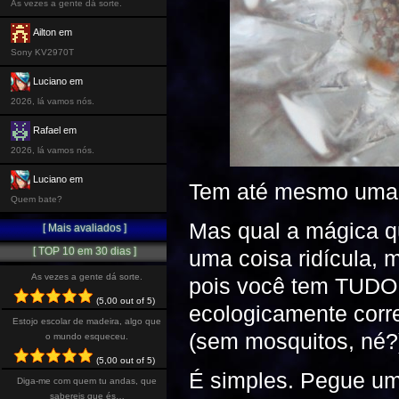
As vezes a gente dá sorte.
Ailton em
Sony KV2970T
Luciano em
2026, lá vamos nós.
Rafael em
2026, lá vamos nós.
Luciano em
Tem até mesmo uma 
Quem bate?
Mas qual a mágica q
[ Mais avaliados ]
[ TOP 10 em 30 dias ]
uma coisa ridícula, m
As vezes a gente dá sorte.
pois você tem TUDO a
(5,00 out of 5)
ecologicamente corre
Estojo escolar de madeira, algo que
(sem mosquitos, né?
o mundo esqueceu.
(5,00 out of 5)
É simples. Pegue um 
Diga-me com quem tu andas, que
sabereis que és…