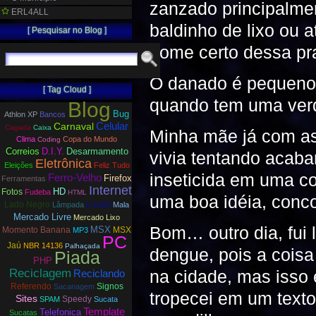
zanzado principalmen
ERL4ALL
baldinho de lixo ou 
[ Pesquisar no Blog ]
nome certo dessa p
O danado é pequeno
[ Tag Cloud ]
quando tem uma verd
Blog
Bug
Athlon XP
Bancos
Carnaval
Celular
Cagada
Caixa
Minha mãe já com as
Clima
Copa do Mundo
Coding
Correios
D.I.Y.
Desarmamento
vivia tentando acaba
Eletrônica
Eleições
Feliz Tudo
inseticida em uma co
Ferro-Velho
Firefox
Ferramentas
Internet
HD
Fotos
Fudeba
HTML
uma boa idéia, con
Lisarb
Lado Negro
Lâmpada
Mala
Mercado Livre
Mercado Lixo
Bom… outro dia, fui 
MSX
Momento Banana
MSX
MP3
PC
Jaú
NBR 14136
Palhaçada
dengue, pois a cois
Piada
PHP
na cidade, mas isso 
Reciclagem
Reciclando
Referendo
Signos
Sacanagem
tropecei em um text
Sites
Speedy
SPAM
Sucata
Template
Telefonica
Sucatas