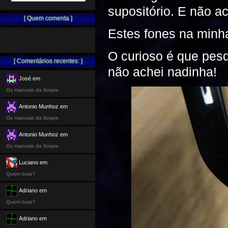
supositório. E não a
[ Quem comenta ]
Estes fones na minha
O curioso é que pes
[ Comentários recentes: ]
não achei nadinha!
José em
Os manuais da Ibrape.
Antonio Munhoz em
Os manuais da Ibrape.
Antonio Munhoz em
Os manuais da Ibrape.
Luciano em
Quem bate?
Adriano em
Quem bate?
Adriano em