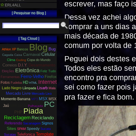
escrever, mas faço 
ERL4ALL
[ Pesquisar no Blog ]
Dessa vez achei alg
comprar a uns dias a
mais década de 1980
[ Tag Cloud ]
comum por volta de 
Blog
Bug
Athlon XP
Bancos
Carnaval
Celular
Cagada
Caixa
Peguei dois destes e
Clima
Copa do Mundo
Coding
Correios
D.I.Y.
Desarmamento
Todos eles estão se
Eletrônica
Eleições
Feliz Tudo
encontro pra compra
Ferro-Velho
Firefox
Ferramentas
Internet
HD
Fotos
Fudeba
HTML
sei como fazer pois 
Lisarb
Lado Negro
Lâmpada
Mala
Mercado Livre
Mercado Lixo
pra fazer e fica bom
MSX
Momento Banana
MSX
MP3
PC
Jaú
NBR 14136
Palhaçada
Piada
PHP
Reciclagem
Reciclando
Referendo
Signos
Sacanagem
Sites
Speedy
SPAM
Sucata
Template
Telefonica
Sucatas