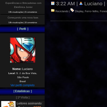
3:22 AM |
Luciano |
Experiências e Brincadeiras com
Eletrônica Junior
Reciclando
|
Display
,
Ferro-Velho
,
Fones
3.9k visualizações
|
21 comentários
Começando uma nova fase.
3.8k visualizações
|
10 comentários
[ Perfil ]
Nome:
Luciano
Local:
S. J. da Boa Vista,
São Paulo
Brasil
Ver perfil completo
[ Estatísticas: ]
[ 1ª Visita ]
Leitores assinando: