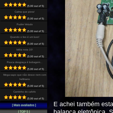
(5,00 out of 5)
Calma que piora!
(5,00 out of 5)
Pudim Veludo
(5,00 out of 5)
Quando o lixo é um luxo!
(5,00 out of 5)
Idéia nota 10!
(5,00 out of 5)
Pouca desgraça é bobagem…
(5,00 out of 5)
Mega-sapo que não desce nem com
hellmans
(5,00 out of 5)
Cantinho do cafofo
(5,00 out of 5)
E achei também esta
[ Mais avaliados ]
balança eletrônica.
[ TOP 5 ]