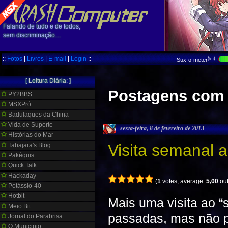
Falando de tudo e de todos,
sem discriminação…
::
Fotos
|
Livros
|
E-mail
|
Login
::
(tm)
Sux-o-meter
[ Leitura Diária: ]
Postagens com 
PY2BBS
MSXPró
Badulaques da China
Vida de Suporte_
sexta-feira, 8 de fevereiro de 2013
Histórias do Mar
Visita semanal a
Tabajara's Blog
Pakéquis
Quick Talk
Hackaday
(
1
votes, average:
5,00
out
Potássio-40
Hotbit
Mais uma visita ao “
Meio Bit
passadas, mas não po
Jornal do Parabrisa
O Municipio