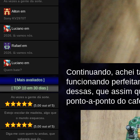
As vezes a gente dá sorte.
Ailton em
Sony KV2970T
Luciano em
2026, lá vamos nós.
Rafael em
2026, lá vamos nós.
Luciano em
Continuando, achei 
Quem bate?
funcionando perfeita
[ Mais avaliados ]
[ TOP 10 em 30 dias ]
dessas, que assim qu
As vezes a gente dá sorte.
ponto-a-ponto do ca
(5,00 out of 5)
Estojo escolar de madeira, algo que
o mundo esqueceu.
(5,00 out of 5)
Diga-me com quem tu andas, que
sabereis que és…