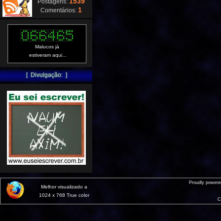
1539
Postagens:
1
Comentários:
Malucos já
estiveram aqui...
[ Divulgação: ]
Proudly power
Melhor visualizado a
1024 x 768 True color
C