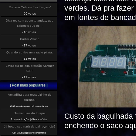
verdes. Dá pra fazer
Os tenis “Vibram Five Fingers”
- 56 votes
em fontes de banca
Diga-me com quem tu andas, que
sabereis que és…
- 46 votes
Pudim Veludo
- 17 votes
Quando eu tive uma rádio pirata.
- 14 votes
Lavadora de alta pressão Karcher
K330
- 12 votes
[ Post mais populares ]
Armadilha para mosquitinho de
cozinha.
26.2k visualizações
|
29 comentários
Os manuais da Ibrape.
Custo da bagulhada 
7.1k visualizações
|
45 comentários
enchendo o saco aq
Já botou seu nariz de palhaço hoje?
4.5k visualizações
|
0 comentário