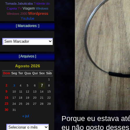
Tomada Jabuticaba
Tridente do
Viagem
Capeta
TV
Windows
Wordpress
Windows 2000
Youtube
[ Marcadores: ]
[ Arquivos ]
Agosto 2026
Dom
Seg
Ter
Qua
Qui
Sex
Sáb
1
7
2
3
4
5
6
8
9
10
11
12
13
14
15
16
17
18
19
20
21
22
23
24
25
26
27
28
29
30
31
« jul
Porque eu estava at
eu não gosto desses 