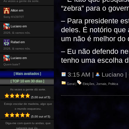
As vezes a gente dá sorte.
“zebra” para o gove
Ailton em
Sony KV2970T
– Para presidente est
Luciano em
deles. É notório que
2026, lá vamos nós.
um não é melhor do q
Rafael em
2026, lá vamos nós.
– Eu não defendo ne
tenho uma escolha de
Luciano em
Quem bate?
3:15 AM |
Luciano |
[ Mais avaliados ]
[ TOP 10 em 30 dias ]
Geral
|
Eleições
,
Jornais
,
Politica
As vezes a gente dá sorte.
(5,00 out of 5)
Estojo escolar de madeira, algo que
o mundo esqueceu.
(5,00 out of 5)
Diga-me com quem tu andas, que
sabereis que és…