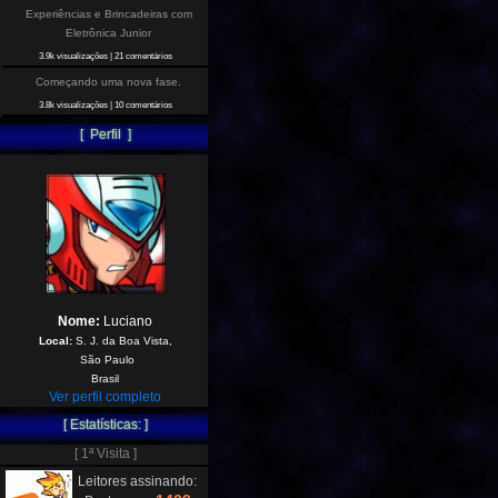
Experiências e Brincadeiras com
Eletrônica Junior
3.9k visualizações
|
21 comentários
Começando uma nova fase.
3.8k visualizações
|
10 comentários
[ Perfil ]
Nome:
Luciano
Local:
S. J. da Boa Vista,
São Paulo
Brasil
Ver perfil completo
[ Estatísticas: ]
[ 1ª Visita ]
Leitores assinando: