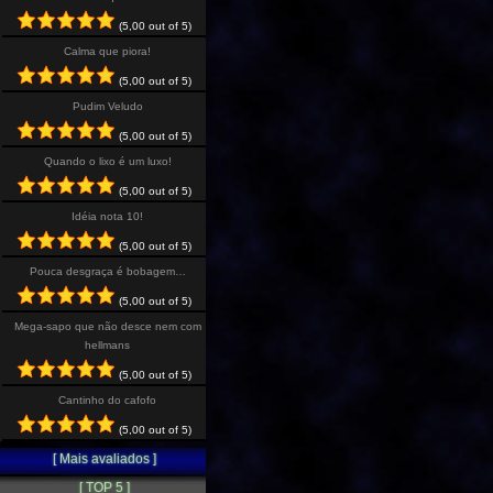
(5,00 out of 5)
Calma que piora!
(5,00 out of 5)
Pudim Veludo
(5,00 out of 5)
Quando o lixo é um luxo!
(5,00 out of 5)
Idéia nota 10!
(5,00 out of 5)
Pouca desgraça é bobagem…
(5,00 out of 5)
Mega-sapo que não desce nem com
hellmans
(5,00 out of 5)
Cantinho do cafofo
(5,00 out of 5)
[ Mais avaliados ]
[ TOP 5 ]