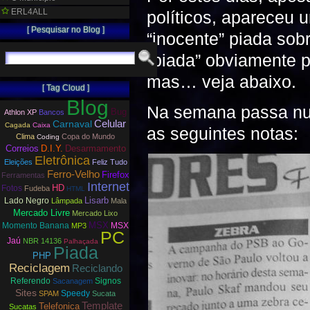
ERL4ALL
políticos, apareceu
[ Pesquisar no Blog ]
“inocente” piada sob
“piada” obviamente p
mas… veja abaixo.
[ Tag Cloud ]
Blog
Na semana passa num
Bug
Athlon XP
Bancos
Carnaval
Celular
Cagada
Caixa
as seguintes notas:
Clima
Copa do Mundo
Coding
Correios
D.I.Y.
Desarmamento
Eletrônica
Eleições
Feliz Tudo
Ferro-Velho
Firefox
Ferramentas
Internet
HD
Fotos
Fudeba
HTML
Lisarb
Lado Negro
Lâmpada
Mala
Mercado Livre
Mercado Lixo
MSX
Momento Banana
MSX
MP3
PC
Jaú
NBR 14136
Palhaçada
Piada
PHP
Reciclagem
Reciclando
Referendo
Signos
Sacanagem
Sites
Speedy
SPAM
Sucata
Template
Telefonica
Sucatas