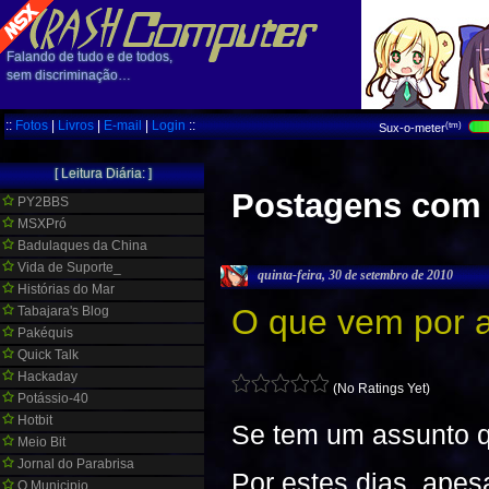
Falando de tudo e de todos,
sem discriminação…
::
Fotos
|
Livros
|
E-mail
|
Login
::
(tm)
Sux-o-meter
[ Leitura Diária: ]
Postagens com a
PY2BBS
MSXPró
Badulaques da China
Vida de Suporte_
quinta-feira, 30 de setembro de 2010
Histórias do Mar
O que vem por 
Tabajara's Blog
Pakéquis
Quick Talk
Hackaday
(No Ratings Yet)
Potássio-40
Hotbit
Se tem um assunto q
Meio Bit
Jornal do Parabrisa
Por estes dias, apes
O Municipio