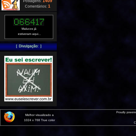
1409
Postagens:
1
Comentários:
Malucos já
estiveram aqui...
[ Divulgação: ]
Proudly power
Melhor visualizado a
1024 x 768 True color
C