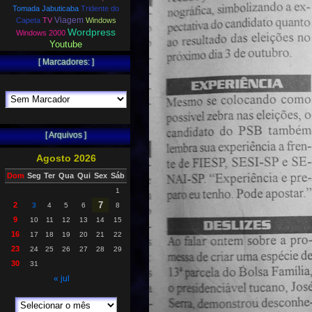
Tomada Jabuticaba
Tridente do
Viagem
Capeta
TV
Windows
Wordpress
Windows 2000
Youtube
[ Marcadores: ]
[ Arquivos ]
Agosto 2026
Dom
Seg
Ter
Qua
Qui
Sex
Sáb
1
7
2
3
4
5
6
8
9
10
11
12
13
14
15
16
17
18
19
20
21
22
23
24
25
26
27
28
29
30
31
« jul