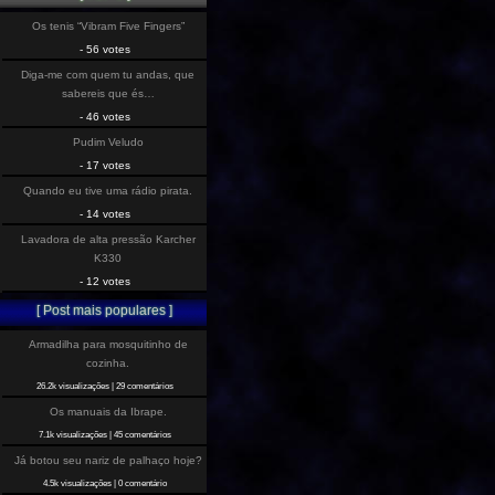
Os tenis “Vibram Five Fingers”
- 56 votes
Diga-me com quem tu andas, que
sabereis que és…
- 46 votes
Pudim Veludo
- 17 votes
Quando eu tive uma rádio pirata.
- 14 votes
Lavadora de alta pressão Karcher
K330
- 12 votes
[ Post mais populares ]
Armadilha para mosquitinho de
cozinha.
26.2k visualizações
|
29 comentários
Os manuais da Ibrape.
7.1k visualizações
|
45 comentários
Já botou seu nariz de palhaço hoje?
4.5k visualizações
|
0 comentário