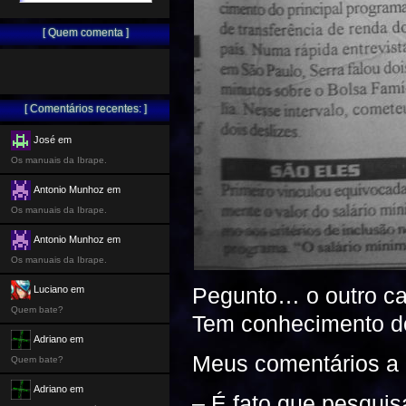
[ Quem comenta ]
[ Comentários recentes: ]
José em
Os manuais da Ibrape.
Antonio Munhoz em
Os manuais da Ibrape.
Antonio Munhoz em
Os manuais da Ibrape.
Pegunto… o outro can
Luciano em
Quem bate?
Tem conhecimento do
Adriano em
Meus comentários a 
Quem bate?
Adriano em
– É fato que pesquis