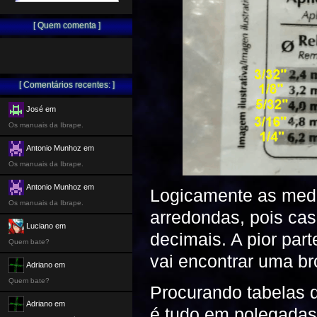
[ Quem comenta ]
[ Comentários recentes: ]
José em
Os manuais da Ibrape.
Antonio Munhoz em
Os manuais da Ibrape.
Antonio Munhoz em
Logicamente as medi
Os manuais da Ibrape.
arredondas, pois cas
Luciano em
decimais. A pior par
Quem bate?
vai encontrar uma 
Adriano em
Quem bate?
Procurando tabelas d
Adriano em
é tudo em polegadas