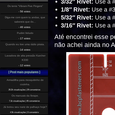
3/32″ Rivet:
Use a #4
Os tenis “Vibram Five Fingers”
1/8″ Rivet:
Use a #30
- 56 votes
5/32″ Rivet:
Use a #2
Diga-me com quem tu andas, que
sabereis que és…
3/16″ Rivet:
Use a #1
- 46 votes
Pudim Veludo
Até encontrei esse p
- 17 votes
não achei ainda no A
Quando eu tive uma rádio pirata.
- 14 votes
Lavadora de alta pressão Karcher
K330
- 12 votes
[ Post mais populares ]
Armadilha para mosquitinho de
cozinha.
26.2k visualizações
|
29 comentários
Os manuais da Ibrape.
7.1k visualizações
|
45 comentários
Já botou seu nariz de palhaço hoje?
4.5k visualizações
|
0 comentário