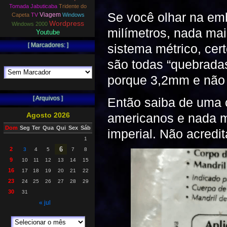
Tomada Jabuticaba
Tridente do
Se você olhar na em
Viagem
Capeta
TV
Windows
Wordpress
Windows 2000
milímetros, nada mai
Youtube
sistema métrico, ce
[ Marcadores: ]
são todas “quebrad
porque 3,2mm e nã
[ Arquivos ]
Então saiba de uma c
americanos e nada ma
Agosto 2026
Dom
Seg
Ter
Qua
Qui
Sex
Sáb
imperial. Não acredi
1
6
2
3
4
5
7
8
9
10
11
12
13
14
15
16
17
18
19
20
21
22
23
24
25
26
27
28
29
30
31
« jul