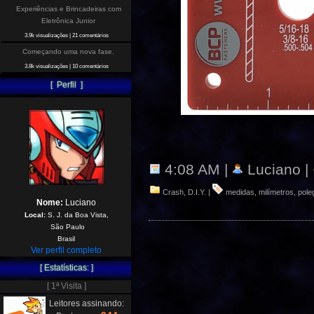
Experiências e Brincadeiras com
Eletrônica Junior
3.9k visualizações
|
21 comentários
Começando uma nova fase.
3.8k visualizações
|
10 comentários
[ Perfil ]
4:08 AM |
Luciano |
Crash
,
D.I.Y.
|
medidas
,
milímetros
,
pole
Nome:
Luciano
Local:
S. J. da Boa Vista,
São Paulo
Brasil
Ver perfil completo
[ Estatísticas: ]
[ 1ª Visita ]
Leitores assinando: