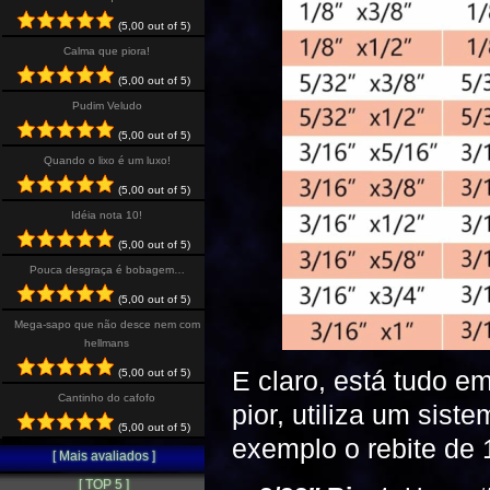
(5,00 out of 5)
Calma que piora!
(5,00 out of 5)
Pudim Veludo
(5,00 out of 5)
Quando o lixo é um luxo!
(5,00 out of 5)
Idéia nota 10!
(5,00 out of 5)
Pouca desgraça é bobagem…
(5,00 out of 5)
Mega-sapo que não desce nem com
hellmans
E claro, está tudo e
(5,00 out of 5)
Cantinho do cafofo
pior, utiliza um sis
(5,00 out of 5)
exemplo o rebite de 
[ Mais avaliados ]
[ TOP 5 ]