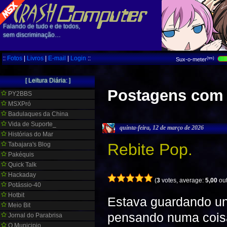
Falando de tudo e de todos,
sem discriminação…
::
Fotos
|
Livros
|
E-mail
|
Login
::
(tm)
Sux-o-meter
[ Leitura Diária: ]
Postagens com 
PY2BBS
MSXPró
Badulaques da China
Vida de Suporte_
quinta-feira, 12 de março de 2026
Histórias do Mar
Rebite Pop.
Tabajara's Blog
Pakéquis
Quick Talk
Hackaday
(
3
votes, average:
5,00
out
Potássio-40
Hotbit
Estava guardando un
Meio Bit
pensando numa coisa
Jornal do Parabrisa
O Municipio