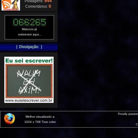
944
Postagens:
0
Comentários:
Malucos já
estiveram aqui...
[ Divulgação: ]
Proudly power
Melhor visualizado a
1024 x 768 True color
C