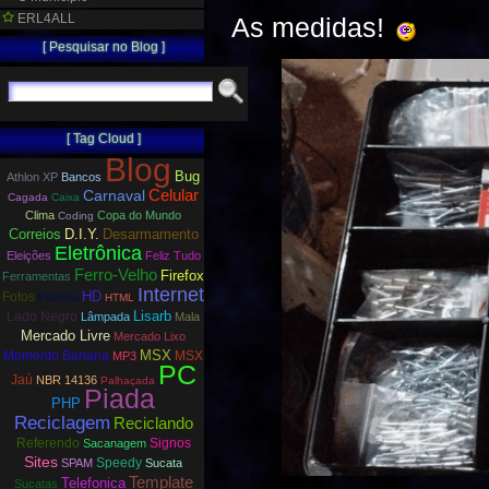
ERL4ALL
As medidas!
[ Pesquisar no Blog ]
[ Tag Cloud ]
Blog
Bug
Athlon XP
Bancos
Carnaval
Celular
Cagada
Caixa
Clima
Copa do Mundo
Coding
Correios
D.I.Y.
Desarmamento
Eletrônica
Eleições
Feliz Tudo
Ferro-Velho
Firefox
Ferramentas
Internet
HD
Fotos
Fudeba
HTML
Lisarb
Lado Negro
Lâmpada
Mala
Mercado Livre
Mercado Lixo
MSX
Momento Banana
MSX
MP3
PC
Jaú
NBR 14136
Palhaçada
Piada
PHP
Reciclagem
Reciclando
Referendo
Signos
Sacanagem
Sites
Speedy
SPAM
Sucata
Template
Telefonica
Sucatas