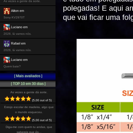
As vezes a gente dá sorte.
polegadas! E aqui ar
Ailton em
que vai ficar uma fo
Sony KV2970T
Luciano em
2026, lá vamos nós.
Rafael em
2026, lá vamos nós.
Luciano em
Quem bate?
[ Mais avaliados ]
[ TOP 10 em 30 dias ]
As vezes a gente dá sorte.
(5,00 out of 5)
Estojo escolar de madeira, algo que
o mundo esqueceu.
(5,00 out of 5)
Diga-me com quem tu andas, que
sabereis que és…