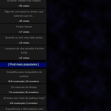
Os tenis “Vibram Five Fingers”
- 56 votes
Diga-me com quem tu andas, que
sabereis que és…
- 46 votes
Pudim Veludo
- 17 votes
Quando eu tive uma rádio pirata.
- 14 votes
Lavadora de alta pressão Karcher
K330
- 12 votes
[ Post mais populares ]
Armadilha para mosquitinho de
cozinha.
26.2k visualizações
|
29 comentários
Os manuais da Ibrape.
7.1k visualizações
|
45 comentários
Já botou seu nariz de palhaço hoje?
4.5k visualizações
|
0 comentário
Experiências e Brincadeiras com