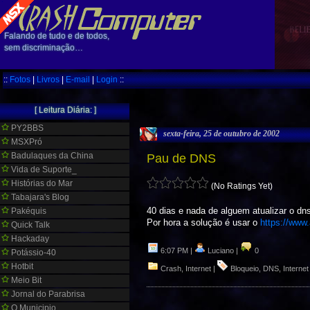
Falando de tudo e de todos,
sem discriminação…
::
Fotos
|
Livros
|
E-mail
|
Login
::
[ Leitura Diária: ]
PY2BBS
sexta-feira, 25 de outubro de 2002
MSXPró
Badulaques da China
Pau de DNS
Vida de Suporte_
Histórias do Mar
(No Ratings Yet)
Tabajara's Blog
40 dias e nada de alguem atualizar o dns
Pakéquis
Por hora a solução é usar o
https://www
Quick Talk
Hackaday
6:07 PM |
Luciano |
0
Potássio-40
Hotbit
Crash
,
Internet
|
Bloqueio
,
DNS
,
Internet
Meio Bit
Jornal do Parabrisa
O Municipio