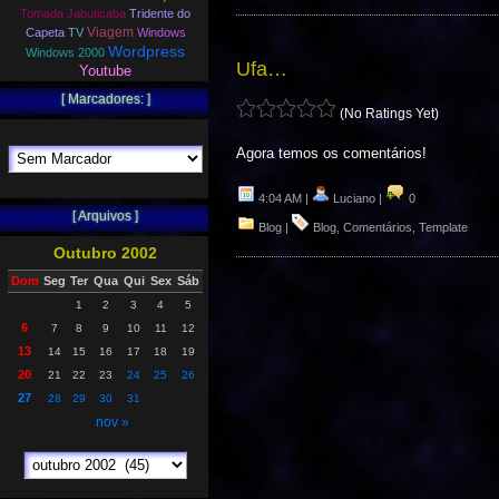
Tomada Jabuticaba
Tridente do
Viagem
Capeta
TV
Windows
Wordpress
Windows 2000
Ufa…
Youtube
[ Marcadores: ]
(No Ratings Yet)
Agora temos os comentários!
4:04 AM |
Luciano |
0
[ Arquivos ]
Blog
|
Blog
,
Comentários
,
Template
Outubro 2002
Dom
Seg
Ter
Qua
Qui
Sex
Sáb
1
2
3
4
5
6
7
8
9
10
11
12
13
14
15
16
17
18
19
20
21
22
23
24
25
26
27
28
29
30
31
nov »