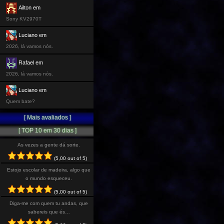
Ailton em
Sony KV2970T
Luciano em
2026, lá vamos nós.
Rafael em
2026, lá vamos nós.
Luciano em
Quem bate?
[ Mais avaliados ]
[ TOP 10 em 30 dias ]
As vezes a gente dá sorte.
(5,00 out of 5)
Estojo escolar de madeira, algo que
o mundo esqueceu.
(5,00 out of 5)
Diga-me com quem tu andas, que
sabereis que és…