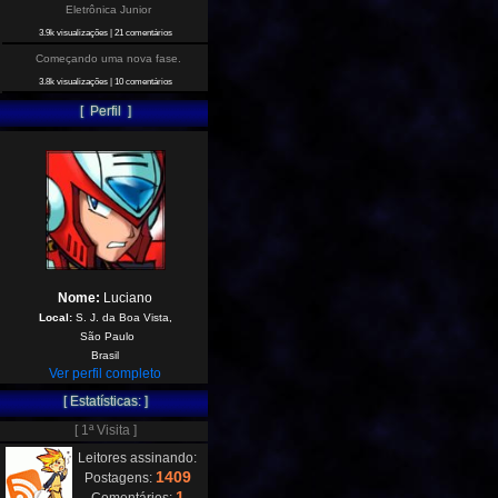
Eletrônica Junior
3.9k visualizações
|
21 comentários
Começando uma nova fase.
3.8k visualizações
|
10 comentários
[ Perfil ]
Nome:
Luciano
Local:
S. J. da Boa Vista,
São Paulo
Brasil
Ver perfil completo
[ Estatísticas: ]
[ 1ª Visita ]
Leitores assinando:
1409
Postagens:
1