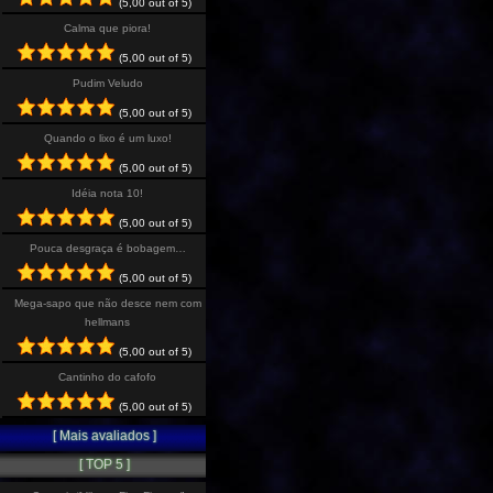
(5,00 out of 5)
Calma que piora!
(5,00 out of 5)
Pudim Veludo
(5,00 out of 5)
Quando o lixo é um luxo!
(5,00 out of 5)
Idéia nota 10!
(5,00 out of 5)
Pouca desgraça é bobagem…
(5,00 out of 5)
Mega-sapo que não desce nem com
hellmans
(5,00 out of 5)
Cantinho do cafofo
(5,00 out of 5)
[ Mais avaliados ]
[ TOP 5 ]