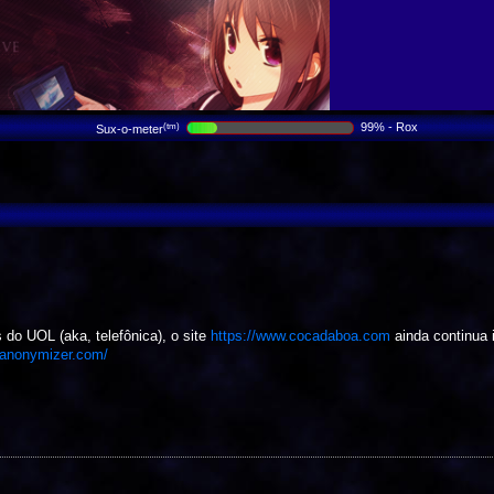
99% - Rox
(tm)
Sux-o-meter
 do UOL (aka, telefônica), o site
https://www.cocadaboa.com
ainda continua 
.anonymizer.com/