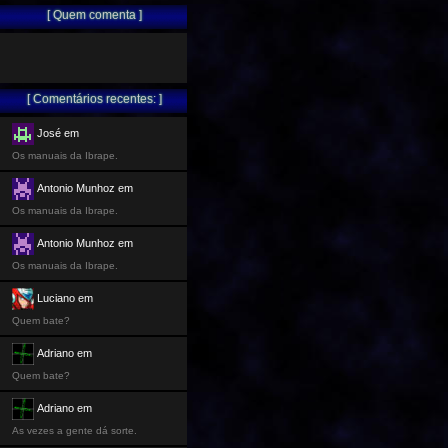
[ Quem comenta ]
[ Comentários recentes: ]
José em
Os manuais da Ibrape.
Antonio Munhoz em
Os manuais da Ibrape.
Antonio Munhoz em
Os manuais da Ibrape.
Luciano em
Quem bate?
Adriano em
Quem bate?
Adriano em
As vezes a gente dá sorte.