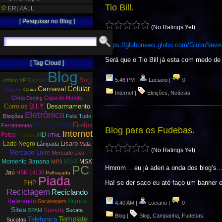
Tio Bill.
ERL4ALL
[ Pesquisar no Blog ]
(No Ratings Yet)
https://globonews.globo.com/GloboNews/
Será que o Tio Bill já esta com medo de
[ Tag Cloud ]
Blog
Bug
5:46 PM |
Luciano |
0
Athlon XP
Bancos
Carnaval
Celular
Cagada
Caixa
Internet
|
Eleições
,
Notícias
Clima
Copa do Mundo
Coding
Correios
D.I.Y.
Desarmamento
Eletrônica
Eleições
Feliz Tudo
Ferro-Velho
Firefox
Ferramentas
Blog para os Fudebas.
Internet
HD
Fotos
Fudeba
HTML
Lisarb
Lado Negro
Lâmpada
Mala
(No Ratings Yet)
Mercado Livre
Mercado Lixo
MSX
Momento Banana
MSX
MP3
PC
Hmmm… eu já aderi a onda dos blog’s… A
Jaú
NBR 14136
Palhaçada
Piada
Ha! se der saco eu até faço um banner
PHP
Reciclagem
Reciclando
Referendo
Signos
Sacanagem
4:40 AM |
Luciano |
0
Sites
Speedy
SPAM
Sucata
Blog
|
Blog
,
Campanha
,
Fudebas
Template
Telefonica
Sucatas