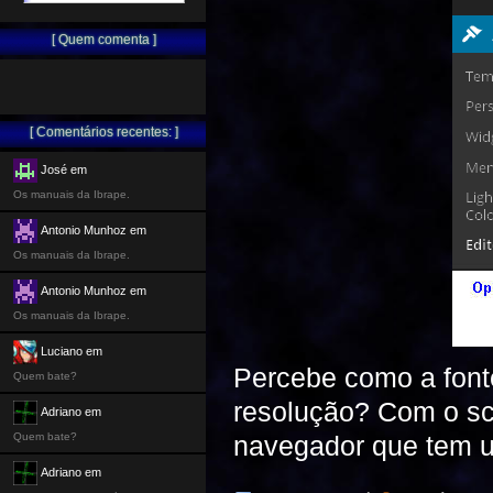
[ Quem comenta ]
[ Comentários recentes: ]
José em
Os manuais da Ibrape.
Antonio Munhoz em
Os manuais da Ibrape.
Antonio Munhoz em
Os manuais da Ibrape.
Luciano em
Percebe como a font
Quem bate?
resolução? Com o scr
Adriano em
Quem bate?
navegador que tem u
Adriano em