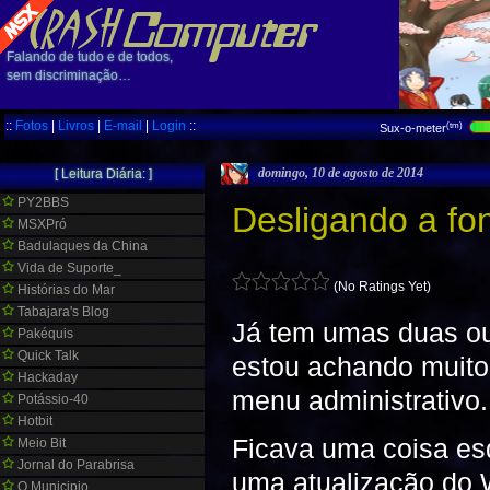
Falando de tudo e de todos,
sem discriminação…
::
Fotos
|
Livros
|
E-mail
|
Login
::
(tm)
Sux-o-meter
domingo, 10 de agosto de 2014
[ Leitura Diária: ]
PY2BBS
Desligando a fo
MSXPró
Badulaques da China
Vida de Suporte_
(No Ratings Yet)
Histórias do Mar
Tabajara's Blog
Já tem umas duas ou
Pakéquis
Quick Talk
estou achando muito
Hackaday
menu administrativo
Potássio-40
Hotbit
Ficava uma coisa es
Meio Bit
Jornal do Parabrisa
uma atualização do W
O Municipio