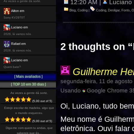
12:20 AM |
Luciano 
As vezes a gente dá sorte.
Blog
,
Coding
|
Coding
,
Desligar
,
Fonts
,
O
Ailton em
Sony KV2970T
Luciano em
2026, lá vamos nós.
2 thoughts on “
Rafael em
2026, lá vamos nós.
Luciano em
Quem bate?
Guilherme Hei
[ Mais avaliados ]
segunda-feira, 11 de agost
[ TOP 10 em 30 dias ]
Usando
Google Chrome 35
As vezes a gente dá sorte.
(5,00 out of 5)
Oi, Luciano, tudo be
Estojo escolar de madeira, algo que
o mundo esqueceu.
Meu nome é Guilherm
(5,00 out of 5)
eletrônica. Ouvi fala
Diga-me com quem tu andas, que
sabereis que és…