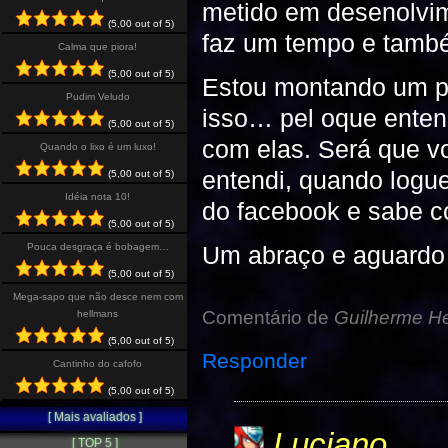
metido em desenolvi
(5,00 out of 5)
faz um tempo e també
Calma que piora!
(5,00 out of 5)
Estou montando um p
Pudim Veludo
isso… pel oque enten
(5,00 out of 5)
com elas. Será que v
Quando o lixo é um luxo!
entendi, quando logue
(5,00 out of 5)
Idéia nota 10!
do facebook e sabe 
(5,00 out of 5)
Um abraço e aguardo
Pouca desgraça é bobagem…
(5,00 out of 5)
Mega-sapo que não desce nem com
Comentário de
Guilherme He
hellmans
(5,00 out of 5)
Responder
Cantinho do cafofo
(5,00 out of 5)
[ Mais avaliados ]
Luciano
[ TOP 5 ]