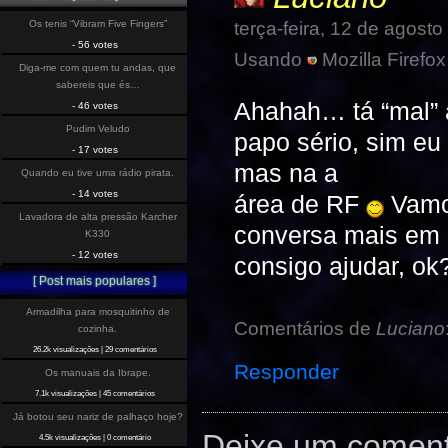
terça-feira, 12 de agost
Os tenis “Vibram Five Fingers”
- 56 votes
Usando
Mozilla Firefox
Diga-me com quem tu andas, que
sabereis que és…
Ahahah… tá “mal”
- 46 votes
Pudim Veludo
papo sério, sim eu
- 17 votes
mas na a
Quando eu tive uma rádio pirata.
- 14 votes
área de RF
Vamos
Lavadora de alta pressão Karcher
conversa mais em p
K330
- 12 votes
consigo ajudar, ok
[ Post mais populares ]
Armadilha para mosquitinho de
Comentários de
Luciano
cozinha.
26.2k visualizações
|
29 comentários
Responder
Os manuais da Ibrape.
7.1k visualizações
|
45 comentários
Já botou seu nariz de palhaço hoje?
Deixe um coment
4.5k visualizações
|
0 comentário