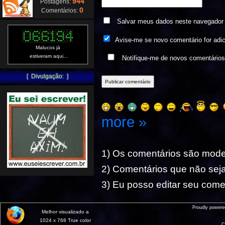
944
Postagens:
0
Comentários:
Salvar meus dados neste navegador 
Avise-me se novo comentário for adi
Malucos já
estiveram aqui...
Notifique-me de novos comentário
[ Divulgação: ]
more »
1) Os comentários são mod
2) Comentários que não seja
3) Eu posso editar seu comen
Proudly power
Melhor visualizado a
1024 x 768 True color
C