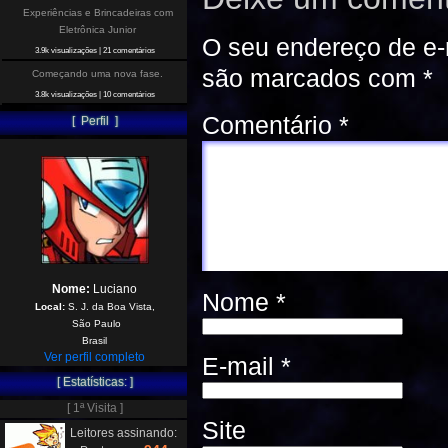
Experiências e Brincadeiras com
Eletrônica Junior
O seu endereço de e-
3.9k visualizações
|
21 comentários
são marcados com
*
Começando uma nova fase.
3.8k visualizações
|
10 comentários
Comentário
*
[ Perfil ]
Nome:
Luciano
Nome
*
Local:
S. J. da Boa Vista,
São Paulo
Brasil
Ver perfil completo
E-mail
*
[ Estatísticas: ]
[ 1ª Visita ]
Site
Leitores assinando: