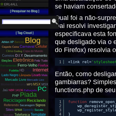
ERL4ALL
se haviam consertad
[ Pesquisar no Blog ]
Qual foi a não-surp
Dai resolvi investig
especificava esta fo
[ Tag Cloud ]
Blog
que desligado via o
Bug
Athlon XP
Bancos
Carnaval
Celular
Cagada
Caixa
do Firefox) resolvia 
Clima
Copa do Mundo
Coding
Correios
D.I.Y.
Desarmamento
Eletrônica
Eleições
Feliz Tudo
1
<link rel=
'styleshee
Ferro-Velho
Firefox
Ferramentas
Internet
HD
Fotos
Fudeba
HTML
Então, como desligar 
Lisarb
Lado Negro
Lâmpada
Mala
Mercado Livre
gambiarras? Simples…
Mercado Lixo
MSX
Momento Banana
MSX
MP3
PC
functions.php de se
Jaú
NBR 14136
Palhaçada
Piada
PHP
Reciclagem
Reciclando
1
function
remove_open
Referendo
Signos
Sacanagem
2
wp_deregister_st
Sites
3
wp_register_styl
Speedy
SPAM
Sucata
4
}
Template
Telefonica
Sucatas