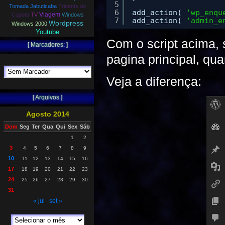
5
Tomada Jabuticaba
Tridente do
6
add_action( 
'wp_enqu
Viagem
Capeta
TV
Windows
7
add_action( 
'admin_e
Wordpress
Windows 2000
Youtube
Com o script acima, 
[ Marcadores: ]
pagina principal, qu
Veja a diferença:
[ Arquivos ]
Agosto 2014
Dom
Seg
Ter
Qua
Qui
Sex
Sáb
1
2
3
4
5
6
7
8
9
10
11
12
13
14
15
16
17
18
19
20
21
22
23
24
25
26
27
28
29
30
31
« jul
set »