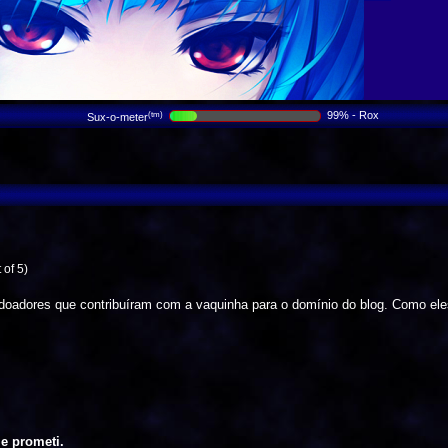
99% - Rox
(tm)
Sux-o-meter
 of 5)
 doadores que contribuíram com a vaquinha para o domínio do blog. Como el
e prometi.