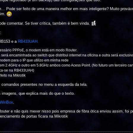
im… Pode ser feito de uma maneira melhor em mais inteligente? Muito prová
mim.
ode comentar. Se tiver crítica, também é bem vinda.
:
 RB153 e a
RB433UAH.
cessário PPPoE, o modem está em modo Router.
será encaminhada ao switch que distribui internet na oficina e outra será exclusi
 modem para o IP que utilizo em minha rede
m em 2.4GHz e outro em 5.8GHz ambos como Acess Point. (No futuro um terceiro ca
lica-se na RB433UAH)
eito na Mikrotik
s comandos presentes no menu a esquerda da tela.
 imagens, que explica mais do que o texto.
WinBox
.
er e não quis mexer nisso pois empresa de fibra ótica enviou assim, foi p
enciamento de portas ficara na Mikrotik