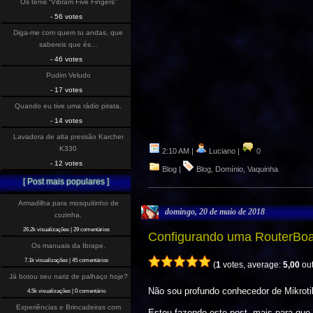
Os tenis “Vibram Five Fingers”
- 56 votes
Diga-me com quem tu andas, que
sabereis que és…
- 46 votes
Pudim Veludo
- 17 votes
Quando eu tive uma rádio pirata.
- 14 votes
Lavadora de alta pressão Karcher
K330
2:10 AM |
Luciano |
0
- 12 votes
Blog
|
Blog
,
Domínio
,
Vaquinha
[ Post mais populares ]
Armadilha para mosquitinho de
domingo, 20 de maio de 2018
cozinha.
26.2k visualizações
|
29 comentários
Configurando uma RouterBoar
Os manuais da Ibrape.
7.1k visualizações
|
45 comentários
(
1
votes, average:
5,00
out
Já botou seu nariz de palhaço hoje?
Não sou profundo conhecedor de Mikrotik
4.5k visualizações
|
0 comentário
Experiências e Brincadeiras com
Estou fazendo este post, mais para que 