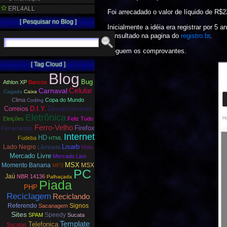
ERL4ALL
Foi arrecadado o valor de líquido de R$2
[ Pesquisar no Blog ]
Inicialmente a idéia era registrar por 5
consultado na pagina do
registro.br
.
Seguem os comprovantes.
[ Tag Cloud ]
Blog
Bug
Athlon XP
Bancos
Carnaval
Celular
Cagada
Caixa
Clima
Copa do Mundo
Coding
Correios
D.I.Y.
Desarmamento
Eletrônica
Eleições
Feliz Tudo
Ferro-Velho
Firefox
Ferramentas
Internet
HD
Fotos
Fudeba
HTML
Lisarb
Lado Negro
Lâmpada
Mala
Mercado Livre
Mercado Lixo
MSX
Momento Banana
MSX
MP3
PC
Jaú
NBR 14136
Palhaçada
Piada
PHP
Reciclagem
Reciclando
Referendo
Signos
Sacanagem
Sites
Speedy
SPAM
Sucata
Template
Telefonica
Sucatas