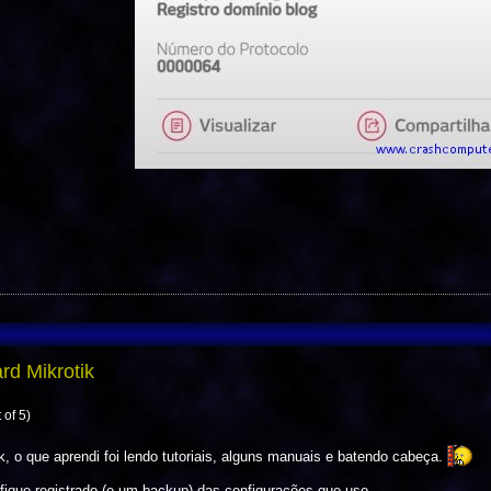
d Mikrotik
 of 5)
, o que aprendi foi lendo tutoriais, alguns manuais e batendo cabeça.
fique registrado (e um backup) das configurações que uso.