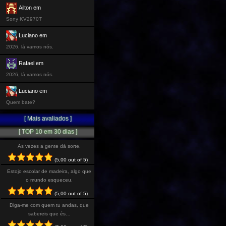
Ailton em
Sony KV2970T
Luciano em
2026, lá vamos nós.
Rafael em
2026, lá vamos nós.
Luciano em
Quem bate?
[ Mais avaliados ]
[ TOP 10 em 30 dias ]
As vezes a gente dá sorte.
(5,00 out of 5)
Estojo escolar de madeira, algo que
o mundo esqueceu.
(5,00 out of 5)
Diga-me com quem tu andas, que
sabereis que és…