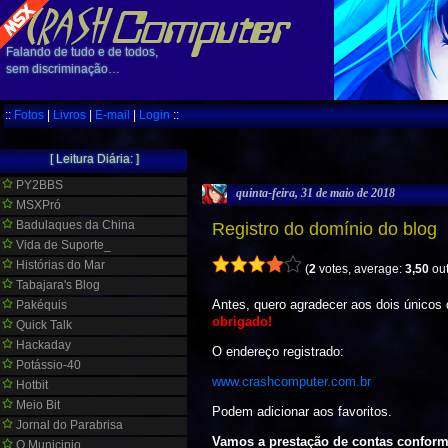
Falando de tudo e de todos,
sem discriminação…
::
Fotos
|
Livros
|
E-mail
|
Login
::
[ Leitura Diária: ]
PY2BBS
quinta-feira, 31 de maio de 2018
MSXPró
Badulaques da China
Registro do domínio do blog
Vida de Suporte_
Histórias do Mar
(
2
votes, average:
3,50
out
Tabajara's Blog
Antes, quero agradecer aos dois únicos
Pakéquis
obrigado!
Quick Talk
Hackaday
O endereço registrado:
Potássio-40
www.crashcomputer.com.br
Hotbit
Meio Bit
Podem adicionar aos favoritos.
Jornal do Parabrisa
Vamos a prestação de contas conform
O Municipio