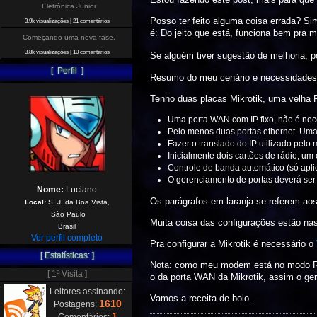
Eletrônica Junior
Posso ter feito alguma coisa errada? S
3.9k visualizações
|
21 comentários
é: Do jeito que está, funciona bem pra 
Começando uma nova fase.
3.8k visualizações
|
10 comentários
Se alguém tiver sugestão de melhoria, p
[ Perfil ]
Resumo do meu cenário e necessidades
Tenho duas placas Mikrotik, uma velha
Uma porta WAN com IP fixo, não é ne
Pelo menos duas portas ethernet. Uma 
Fazer o translado do IP utilizado pelo
Inicialmente dois cartões de rádio, u
Controle de banda automático (só ap
O gerenciamento de portas deverá ser f
Nome:
Luciano
Os parágrafos em laranja se referem ao
Local:
S. J. da Boa Vista,
São Paulo
Muita coisa das configurações estão nas
Brasil
Ver perfil completo
Pra configurar a Mikrotik é necessário o
[ Estatísticas: ]
Nota: como meu modem está no modo Rout
[ 1ª Visita ]
o da porta WAN da Mikrotik, assim o ger
Leitores assinando:
Vamos a receita de bolo.
1610
Postagens:
1