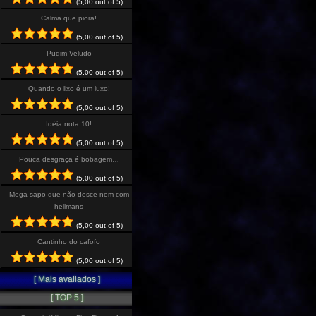
(5,00 out of 5)
Calma que piora!
(5,00 out of 5)
Pudim Veludo
(5,00 out of 5)
Quando o lixo é um luxo!
(5,00 out of 5)
Idéia nota 10!
(5,00 out of 5)
Pouca desgraça é bobagem…
(5,00 out of 5)
Mega-sapo que não desce nem com
hellmans
(5,00 out of 5)
Cantinho do cafofo
(5,00 out of 5)
[ Mais avaliados ]
[ TOP 5 ]