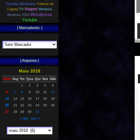
Tomada Jabuticaba
Tridente do
Viagem
Capeta
TV
Windows
Wordpress
Windows 2000
Youtube
[ Marcadores: ]
[ Arquivos ]
Maio 2018
Dom
Seg
Ter
Qua
Qui
Sex
Sáb
1
2
3
4
5
6
7
8
9
10
11
12
13
14
15
16
17
18
19
20
21
22
23
24
25
26
27
28
29
30
31
« abr
jun »