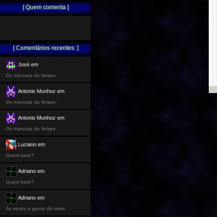
[ Quem comenta ]
[ Comentários recentes: ]
José em
Os manuais da Ibrape.
Antonio Munhoz em
Os manuais da Ibrape.
Antonio Munhoz em
Os manuais da Ibrape.
Luciano em
Quem bate?
Adriano em
Quem bate?
Adriano em
As vezes a gente dá sorte.