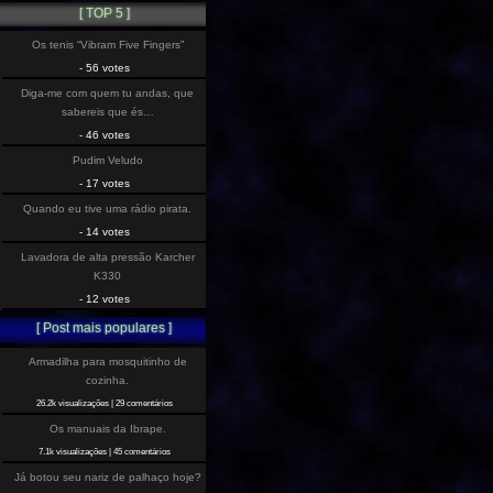
[ TOP 5 ]
Os tenis “Vibram Five Fingers”
- 56 votes
Diga-me com quem tu andas, que
sabereis que és…
- 46 votes
Pudim Veludo
- 17 votes
Quando eu tive uma rádio pirata.
- 14 votes
Lavadora de alta pressão Karcher
K330
- 12 votes
[ Post mais populares ]
Armadilha para mosquitinho de
cozinha.
26.2k visualizações
|
29 comentários
Os manuais da Ibrape.
7.1k visualizações
|
45 comentários
Já botou seu nariz de palhaço hoje?