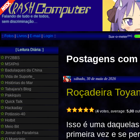
Falando de tudo e de todos,
sem discriminação…
::
Fotos
|
Livros
|
E-mail
|
Login
::
(tm)
Sux-o-meter
[ Leitura Diária: ]
Postagens com 
PY2BBS
MSXPró
Badulaques da China
Vida de Suporte_
sábado, 30 de maio de 2026
Histórias do Mar
Roçadeira Toy
Tabajara's Blog
Pakéquis
Quick Talk
Hackaday
(
4
votes, average:
5,00
out
Potássio-40
Hotbit
Isso é uma daquelas
Meio Bit
primeira vez e se pe
Jornal do Parabrisa
O Municipio