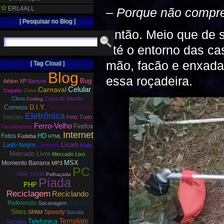
ERL4ALL
– Porque não compre
[ Pesquisar no Blog ]
Então. Meio que de s
até o entorno das ca
mão, facão e enxada,
[ Tag Cloud ]
Blog
essa roçadeira.
Bug
Athlon XP
Bancos
Carnaval
Celular
Cagada
Caixa
Clima
Copa do Mundo
Coding
Correios
D.I.Y.
Desarmamento
Eletrônica
Eleições
Feliz Tudo
Ferro-Velho
Firefox
Ferramentas
Internet
HD
Fotos
Fudeba
HTML
Lisarb
Lado Negro
Lâmpada
Mala
Mercado Livre
Mercado Lixo
MSX
Momento Banana
MSX
MP3
PC
Jaú
NBR 14136
Palhaçada
Piada
PHP
Reciclagem
Reciclando
Referendo
Signos
Sacanagem
Sites
Speedy
SPAM
Sucata
Template
Telefonica
Sucatas