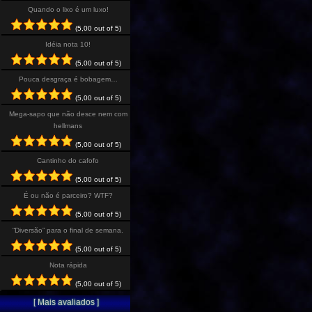
Quando o lixo é um luxo!
(5,00 out of 5)
Idéia nota 10!
(5,00 out of 5)
Pouca desgraça é bobagem…
(5,00 out of 5)
Mega-sapo que não desce nem com
hellmans
(5,00 out of 5)
Cantinho do cafofo
(5,00 out of 5)
É ou não é parceiro? WTF?
(5,00 out of 5)
“Diversão” para o final de semana.
(5,00 out of 5)
Nota rápida
(5,00 out of 5)
[ Mais avaliados ]