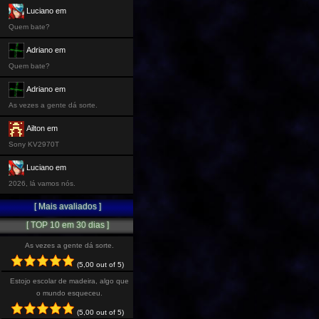
Luciano em
Quem bate?
Adriano em
Quem bate?
Adriano em
As vezes a gente dá sorte.
Ailton em
Sony KV2970T
Luciano em
2026, lá vamos nós.
[ Mais avaliados ]
[ TOP 10 em 30 dias ]
As vezes a gente dá sorte.
(5,00 out of 5)
Estojo escolar de madeira, algo que
o mundo esqueceu.
(5,00 out of 5)