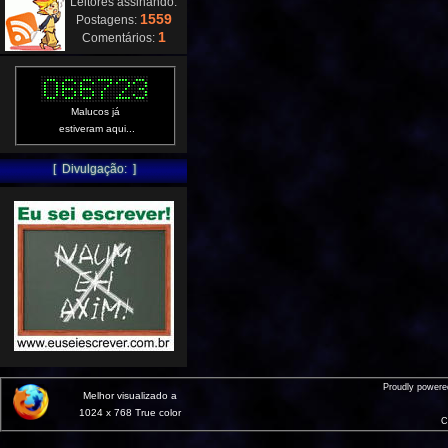
Leitores assinando:
1559
Postagens:
1
Comentários:
Malucos já
estiveram aqui...
[ Divulgação: ]
Proudly power
Melhor visualizado a
1024 x 768 True color
C