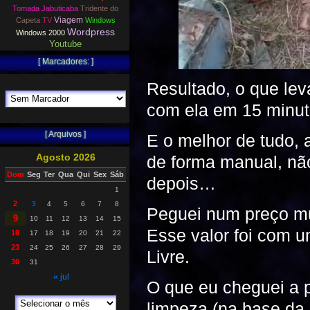
Tomada Jabuticaba
Tridente do
Viagem
Capeta
TV
Windows
Wordpress
Windows 2000
Youtube
[ Marcadores: ]
Resultado, o que leva
com ela em 15 minu
[ Arquivos ]
E o melhor de tudo, 
Agosto 2026
de forma manual, nã
Dom
Seg
Ter
Qua
Qui
Sex
Sáb
depois…
1
2
3
4
5
6
7
8
Peguei num preço mu
9
10
11
12
13
14
15
Esse valor foi com 
16
17
18
19
20
21
22
23
24
25
26
27
28
29
Livre.
30
31
« jul
O que eu cheguei a 
limpeza (na base da