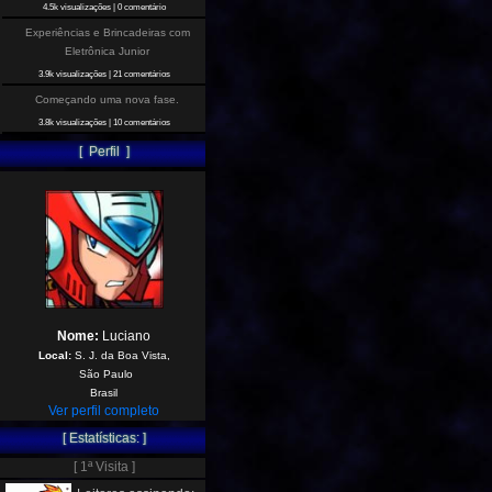
4.5k visualizações
|
0 comentário
Experiências e Brincadeiras com
Eletrônica Junior
3.9k visualizações
|
21 comentários
Começando uma nova fase.
3.8k visualizações
|
10 comentários
[ Perfil ]
Nome:
Luciano
Local:
S. J. da Boa Vista,
São Paulo
Brasil
Ver perfil completo
[ Estatísticas: ]
[ 1ª Visita ]