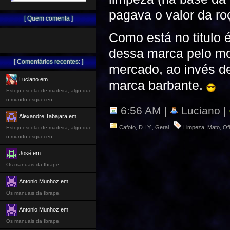
pagava o valor da ro
[ Quem comenta ]
Como está no titulo
dessa marca pelo mo
[ Comentários recentes: ]
mercado, ao invés de
Luciano em
marca barbante.
Estojo escolar de madeira, algo que
o mundo esqueceu.
6:56 AM |
Luciano |
Alexandre Tabajara em
Cafofo
,
D.I.Y.
,
Geral
|
Limpeza
,
Mato
,
Of
Estojo escolar de madeira, algo que
o mundo esqueceu.
José em
Os manuais da Ibrape.
Antonio Munhoz em
Os manuais da Ibrape.
Antonio Munhoz em
Os manuais da Ibrape.